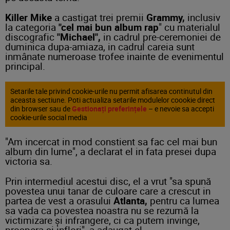
Killer Mike
a castigat trei premii
Grammy,
inclusiv
la categoria
"cel mai bun album rap
" cu materialul
discografic
"Michael",
in cadrul pre-ceremoniei de
duminica dupa-amiaza, in cadrul careia sunt
inmânate numeroase trofee inainte de evenimentul
principal.
Setarile tale privind cookie-urile nu permit afisarea continutul din
aceasta sectiune. Poti actualiza setarile modulelor coookie direct
din browser sau de
Gestionați preferințele
– e nevoie sa accepti
cookie-urile social media
"Am incercat in mod constient sa fac cel mai bun
album din lume", a declarat el in fata presei dupa
victoria sa.
Prin intermediul acestui disc, el a vrut "sa spună
povestea unui tanar de culoare care a crescut in
partea de vest a orasului
Atlanta,
pentru ca lumea
sa vada ca povestea noastra nu se rezumă la
victimizare şi infrangere, ci ca putem invinge,
prospera si inflori", a adaugat el.