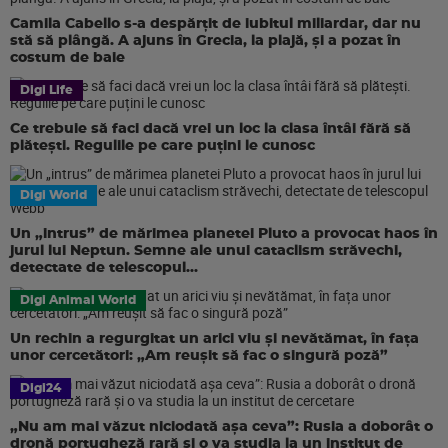
Camila Cabello s-a despărțit de iubitul miliardar, dar nu
stă să plângă. A ajuns în Grecia, la plajă, și a pozat în
costum de baie
Digi Life
Ce trebuie să faci dacă vrei un loc la clasa întâi fără să
plătești. Regulile pe care puțini le cunosc
Digi World
Un „intrus” de mărimea planetei Pluto a provocat haos în
jurul lui Neptun. Semne ale unui cataclism străvechi,
detectate de telescopul...
Digi Animal World
Un rechin a regurgitat un arici viu și nevătămat, în fața
unor cercetători: „Am reușit să fac o singură poză”
Digi24
„Nu am mai văzut niciodată așa ceva”: Rusia a doborât o
dronă portugheză rară și o va studia la un institut de