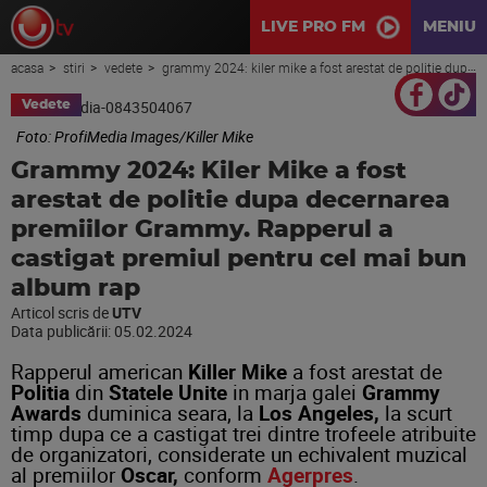
LIVE PRO FM
MENIU
acasa
stiri
vedete
grammy 2024: kiler mike a fost arestat de politie dupa decernarea premiilor grammy. rapperul a castigat premiul pentru cel mai bun album rap
Vedete
Foto: ProfiMedia Images/Killer Mike
Grammy 2024: Kiler Mike a fost
arestat de politie dupa decernarea
premiilor Grammy. Rapperul a
castigat premiul pentru cel mai bun
album rap
Articol scris de
UTV
Data publicării:
05.02.2024
Rapperul american
Killer Mike
a fost arestat de
Politia
din
Statele Unite
in marja galei
Grammy
Awards
duminica seara, la
Los Angeles,
la scurt
timp dupa ce a castigat trei dintre trofeele atribuite
de organizatori, considerate un echivalent muzical
al premiilor
Oscar,
conform
Agerpres
.