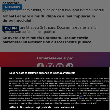
cercetare
DigiSport
Micael Leandro a murit, după ce a fost împușcat în
timpul meciului
Digi FM
Ce avere are Mirabela Grădinaru. Documentele
partenerei lui Nicușor Dan au fost făcute publice
Urmărește-ne și pe:
Nouă ne pasă ca datele tale personale să rămână confidențiale
Noi și partenerii noștri
30
stocăm și/sau accesăm informații pe dispozitivul dvs., precum identificatorii cookie unici pentru
prelucrarea datelor cu caracter personal. Puteți accepta sau gestiona alegerile dvs. făcând clic mai jos sau în orice moment,
Copyright © 2026 / DIGI ROMANIA S.A.
pe pagina cu politica de confidențialitate. Aceste alegeri vor fi raportate partenerilor noștri și nu vă vor afecta navigarea.
Arhiva
Comunicate de presă
Politica de confidentialitate
Termeni
Noi si partenerii nostri (retelele de socializare si agentiile de publicitate partenere, precum si furnizorii nostri de servicii de
date analitice) prelucram date pentru a permite website-ului sa functioneze, pentru a personaliza continutul si anunturile
si conditii
Gestionați preferințele
|
Contact/Info
Codul etic
publicitare afisate in functie de interesele si/sau profilul dvs., pentru a va oferi functionalitati aferente retelelor de socializare
si pentru a analiza traficul pe website. Beneficiati de drepturile prevazute de art. 15-22 din GDPR in legatura cu prelucrarea
datelor cu caracter personal. Aceste drepturi pot fi exercitate prin modalitatea indicata
aici
. Prin click pe “ACCEPT TOATE”,
acceptati folosirea tuturor Tehnologiilor de tip Cookie, care implica inclusiv acceptul dvs. cu privire la stocarea/accesarea
informatiilor de catre Vendor-ii cu care colaboram. Prin click pe “VREAU SA MODIFIC SETARILE INDIVIDUAL” puteti schimba
preferintele in mod individual, mai putin cele legate de cookie strict necesare pentru functionarea website-ului.
Atât noi, cât și partenerii noștri prelucrăm datele pentru a oferi: