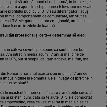
a acceptat să aducă mood-ul de toamnă, în timp ce ție
 despre cum a ajuns în echipa primei televiziuni muzicale
rile profilului publicului UTV sau diferențiatorii aduși
 nou ritm și comportament de comunicare, am vrut să
vitatea UTV. Mergând pe latura emoțională, am încercat
aduce fericire în zilele de toamnă.
rsul tău profesional și ce te-a determinat să alegi
, dar în câteva cuvinte pot spune că sunt un om bun,
ioasă. Am intrat în media acum 17 ani și mai bine de
nit la UTV, pur și simplu căutam altceva, mai fun, mai
 din România, iar anul acesta s-au împlinit 17 ani de
impus hiturile în România. Ce ai învățat despre tine în
ă ai adus pe piață?
 fii insistent în momentul în care vrei să obții ceva, că
 să ai prieteni buni, gata să te ajute. UTV s-a comportat
de empowering, ceea ce vezi mai rar în media clasică,
 Dar acesta este meritul întregii mele echipe, nu al meu,