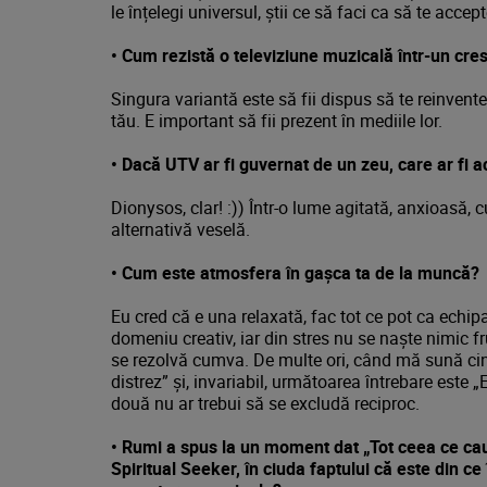
le înțelegi universul, știi ce să faci ca să te accept
•
Cum rezistă o televiziune muzicală într-un cres
Singura variantă este să fii dispus să te reinvente
tău. E important să fii prezent în mediile lor.
•
Dacă UTV ar fi guvernat de un zeu, care ar fi a
Dionysos, clar! :)) Într-o lume agitată, anxioasă
alternativă veselă.
•
Cum este atmosfera în gașca ta de la muncă?
Eu cred că e una relaxată, fac tot ce pot ca echipa
domeniu creativ, iar din stres nu se naște nimic fru
se rezolvă cumva. De multe ori, când mă sună ci
distrez” și, invariabil, următoarea întrebare este 
două nu ar trebui să se excludă reciproc.
•
Rumi a spus la un moment dat „Tot ceea ce cauți
Spiritual Seeker, în ciuda faptului că este din 