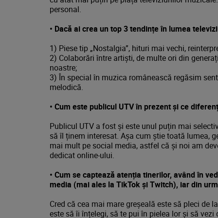
personal.
•
Dacă ai crea un top 3 tendințe în lumea televiz
1) Piese tip „Nostalgia”, hituri mai vechi, reinterpr
2) Colaborări între artiști, de multe ori din genera
noastre;
3) În special în muzica românească regăsim sentimen
melodică.
•
Cum este publicul UTV în prezent și ce diferen
Publicul UTV a fost și este unul puțin mai selecti
să îl ținem interesat. Așa cum știe toată lumea, g
mai mult pe social media, astfel că și noi am dev
dedicat online-ului.
•
Cum se captează atenția tinerilor, având în ve
media (mai ales la TikTok și Twitch), iar din ur
Cred că cea mai mare greșeală este să pleci de la 
este să îi înțelegi, să te pui în pielea lor și să vez