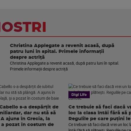
NOSTRI
Christina Applegate a revenit acasă, după
patru luni în spital. Primele informații
despre actriță
Christina Applegate a revenit acasă, după patru luni în spital.
Primele informații despre actriță
Digi Life
Cabello s-a despărțit de
Ce trebuie să faci dacă v
miliardar, dar nu stă să
loc la clasa întâi fără să p
A ajuns în Grecia, la
Regulile pe care puțini l
Ce trebuie să faci dacă vrei un loc 
și a pozat în costum de
întâi fără să plătești. Regulile pe ca