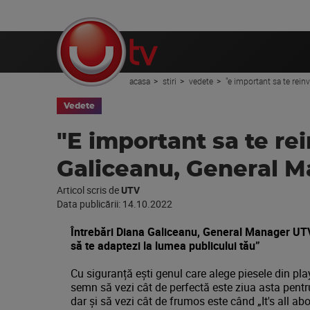
acasa
stiri
vedete
"e important sa te rein
Vedete
"E important sa te re
Galiceanu, General M
Articol scris de
UTV
Data publicării:
14.10.2022
Întrebări Diana Galiceanu, General Manager UTV M
să te adaptezi la lumea publicului tău”
Cu siguranță ești genul care alege piesele din playl
semn să vezi cât de perfectă este ziua asta pentr
dar și să vezi cât de frumos este când „It's all abo