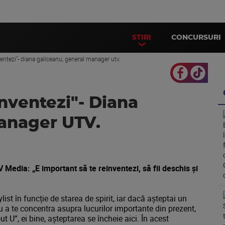
STIRI
CONCURSURI
ventezi"- diana galiceanu, general manager utv.
inventezi"- Diana
anager UTV.
edia: „E important să te reinventezi, să fii deschis și
ist în funcție de starea de spirit, iar dacă așteptai un
u a te concentra asupra lucurilor importante din prezent,
ut U”, ei bine, așteptarea se încheie aici. În acest