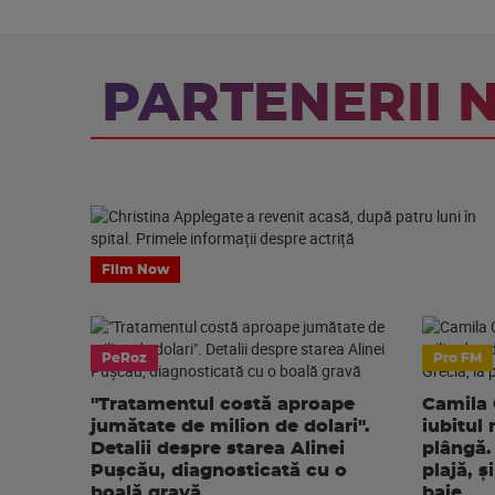
PARTENERII 
Film Now
PeRoz
Pro FM
"Tratamentul costă aproape
Camila 
jumătate de milion de dolari".
iubitul 
Detalii despre starea Alinei
plângă. 
Pușcău, diagnosticată cu o
plajă, 
boală gravă
baie