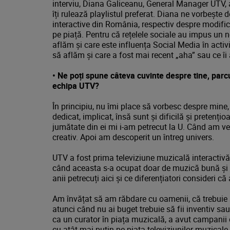
interviu, Diana Galiceanu, General Manager UTV, 
îți rulează playlistul preferat. Diana ne vorbește
interactive din România, respectiv despre modifică
pe piață. Pentru că rețelele sociale au impus un
aflăm și care este influența Social Media în acti
să aflăm și care a fost mai recent „aha” sau ce îi 
•
Ne poți spune câteva cuvinte despre tine, parcu
echipa UTV?
În principiu, nu îmi place să vorbesc despre mine
dedicat, implicat, însă sunt și dificilă și pretenț
jumătate din ei mi i-am petrecut la U. Când am ve
creativ. Apoi am descoperit un întreg univers.
UTV a fost prima televiziune muzicală interactivă
când aceasta s-a ocupat doar de muzică bună și a 
anii petrecuți aici și ce diferențiatori consideri c
Am învățat să am răbdare cu oamenii, că trebuie să
atunci când nu ai buget trebuie să fii inventiv sau
ca un curator în piața muzicală, a avut campanii 
cu atât mai puțin pe piața televiziunilor muzicale.