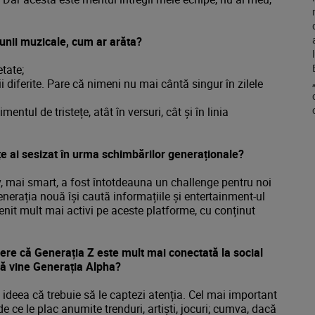
iunii muzicale, cum ar arăta?
etate;
ții diferite. Pare că nimeni nu mai cântă singur în zilele
tul de tristețe, atât în versuri, cât și în linia
țe ai sesizat în urma schimbărilor generaționale?
v, mai smart, a fost întotdeauna un challenge pentru noi
enerația nouă își caută informațiile și entertainment-ul
enit mult mai activi pe aceste platforme, cu conținut
dere că Generația Z este mult mai conectată la social
mă vine Generația Alpha?
ideea că trebuie să le captezi atenția. Cel mai important
i de ce le plac anumite trenduri, artiști, jocuri; cumva, dacă