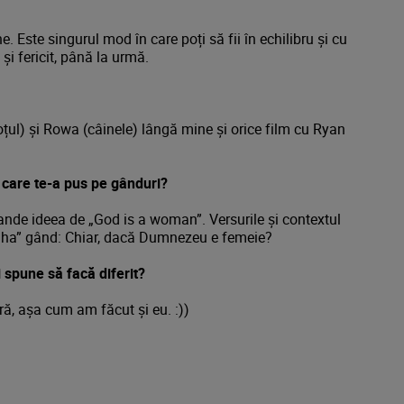
e. Este singurul mod în care poți să fii în echilibru și cu
v și fericit, până la urmă.
oțul) și Rowa (câinele) lângă mine și orice film cu Ryan
i care te-a pus pe gânduri?
rande ideea de „God is a woman”. Versurile și contextul
„aha” gând: Chiar, dacă Dumnezeu e femeie?
i spune să facă diferit?
ră, așa cum am făcut și eu. :))