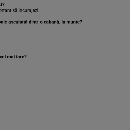
NU?
rtant să încurajezi.
loaie ascultată dintr-o cabană, la munte?
cel mai tare?