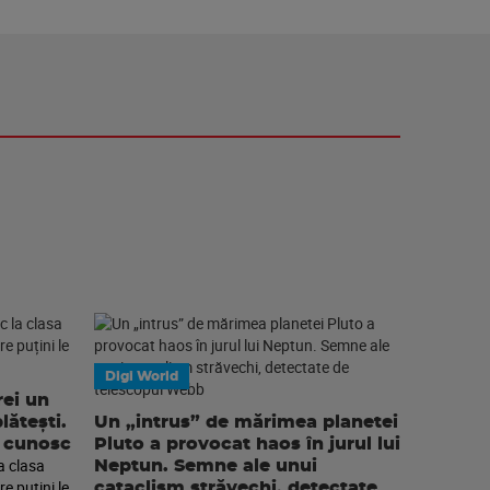
Digi World
rei un
lătești.
Un „intrus” de mărimea planetei
e cunosc
Pluto a provocat haos în jurul lui
la clasa
Neptun. Semne ale unui
re puțini le
cataclism străvechi, detectate