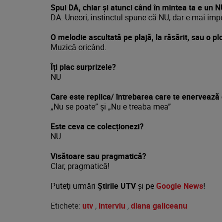
Spui DA, chiar și atunci când în mintea ta e un 
DA. Uneori, instinctul spune că NU, dar e mai impo
O melodie ascultată pe plajă, la răsărit, sau o p
Muzică oricând.
Îți plac surprizele?
NU
Care este replica/ întrebarea care te enervează 
„Nu se poate” și „Nu e treaba mea”
Este ceva ce colecționezi?
NU
Visătoare sau pragmatică?
Clar, pragmatică!
Puteţi urmări
Știrile UTV
şi pe
Google News
!
Etichete:
utv
,
interviu
,
diana galiceanu