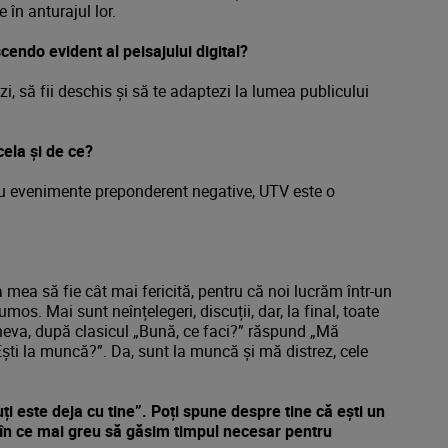
e în anturajul lor.
cendo evident al peisajului digital?
zi, să fii deschis și să te adaptezi la lumea publicului
cela și de ce?
, cu evenimente preponderent negative, UTV este o
 mea să fie cât mai fericită, pentru că noi lucrăm într-un
mos. Mai sunt neînțelegeri, discuții, dar, la final, toate
neva, după clasicul „Bună, ce faci?” răspund „Mă
„Ești la muncă?”. Da, sunt la muncă și mă distrez, cele
 este deja cu tine”. Poți spune despre tine că ești un
ce în ce mai greu să găsim timpul necesar pentru