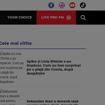
LIVE PRO FM
YOUR CHOICE
Cele mai citite
Spike și Livia Eftimie s-au
împăcat. Cum au fost surprinși
pe o plajă din Grecia, după
despărțire
Sebastian Stan a devenit tată