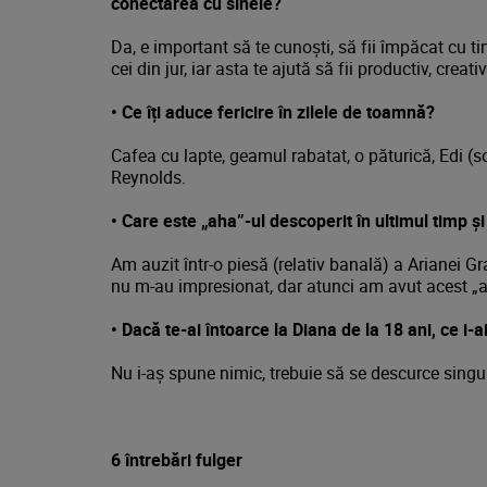
conectarea cu sinele?
Da, e important să te cunoști, să fii împăcat cu tin
cei din jur, iar asta te ajută să fii productiv, creati
•
Ce îți aduce fericire în zilele de toamnă?
Cafea cu lapte, geamul rabatat, o păturică, Edi (s
Reynolds.
•
Care este „aha”-ul descoperit în ultimul timp ș
Am auzit într-o piesă (relativ banală) a Arianei G
nu m-au impresionat, dar atunci am avut acest 
•
Dacă te-ai întoarce la Diana de la 18 ani, ce i-a
Nu i-aș spune nimic, trebuie să se descurce singu
6 întrebări fulger