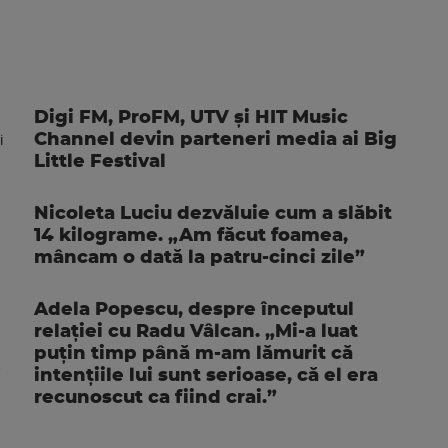
Digi FM, ProFM, UTV și HIT Music
Channel devin parteneri media ai Big
Little Festival
Nicoleta Luciu dezvăluie cum a slăbit
14 kilograme. „Am făcut foamea,
mâncam o dată la patru-cinci zile”
Adela Popescu, despre începutul
relației cu Radu Vâlcan. „Mi-a luat
puțin timp până m-am lămurit că
intențiile lui sunt serioase, că el era
recunoscut ca fiind crai.”