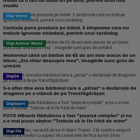
trebui să o faci de două ori pe lună, potrivit unui nou
studiu
Digi World
Canicula pune presiune pe inimă. 5 simptome care nu
trebuie ignorate niciodată, potrivit unui cardiolog
Digi Animal World
Momentul când un bărbat de 65 de ani este atacat de un
bizon: „Era chiar deasupra mea”. Imaginile sunt greu de
urmărit
Digi24
S-a aflat cine este bărbatul care a „pictat” o declarație de
dragoste pe o stâncă de pe Transfăgărășan
DigiSport
FOTO Mihaela Rădulescu a fost ”ștearsă complet” și nu
s-a mai putut abține: ”Trebuie să le fie frică de mine”
Digi FM