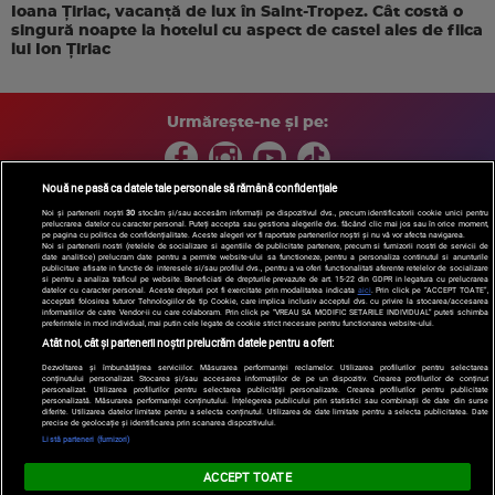
Ioana Țiriac, vacanță de lux în Saint-Tropez. Cât costă o
singură noapte la hotelul cu aspect de castel ales de fiica
lui Ion Țiriac
Urmărește-ne și pe:
Nouă ne pasă ca datele tale personale să rămână confidențiale
Noi și partenerii noștri
30
stocăm și/sau accesăm informații pe dispozitivul dvs., precum identificatorii cookie unici pentru
prelucrarea datelor cu caracter personal. Puteți accepta sau gestiona alegerile dvs. făcând clic mai jos sau în orice moment,
Copyright © 2026 / DIGI ROMANIA S.A.
pe pagina cu politica de confidențialitate. Aceste alegeri vor fi raportate partenerilor noștri și nu vă vor afecta navigarea.
Arhiva
Comunicate de presă
Politica de confidentialitate
Termeni
Noi si partenerii nostri (retelele de socializare si agentiile de publicitate partenere, precum si furnizorii nostri de servicii de
date analitice) prelucram date pentru a permite website-ului sa functioneze, pentru a personaliza continutul si anunturile
si conditii
Gestionați preferințele
|
Contact/Info
Codul etic
publicitare afisate in functie de interesele si/sau profilul dvs., pentru a va oferi functionalitati aferente retelelor de socializare
si pentru a analiza traficul pe website. Beneficiati de drepturile prevazute de art. 15-22 din GDPR in legatura cu prelucrarea
datelor cu caracter personal. Aceste drepturi pot fi exercitate prin modalitatea indicata
aici
. Prin click pe “ACCEPT TOATE”,
acceptati folosirea tuturor Tehnologiilor de tip Cookie, care implica inclusiv acceptul dvs. cu privire la stocarea/accesarea
informatiilor de catre Vendor-ii cu care colaboram. Prin click pe “VREAU SA MODIFIC SETARILE INDIVIDUAL” puteti schimba
preferintele in mod individual, mai putin cele legate de cookie strict necesare pentru functionarea website-ului.
Atât noi, cât și partenerii noștri prelucrăm datele pentru a oferi:
Dezvoltarea și îmbunătățirea serviciilor. Măsurarea performanței reclamelor. Utilizarea profilurilor pentru selectarea
conținutului personalizat. Stocarea și/sau accesarea informațiilor de pe un dispozitiv. Crearea profilurilor de conținut
personalizat. Utilizarea profilurilor pentru selectarea publicității personalizate. Crearea profilurilor pentru publicitate
personalizată. Măsurarea performanței conținutului. Înțelegerea publicului prin statistici sau combinații de date din surse
diferite. Utilizarea datelor limitate pentru a selecta conținutul. Utilizarea de date limitate pentru a selecta publicitatea. Date
precise de geolocație și identificarea prin scanarea dispozitivului.
Listă parteneri (furnizori)
ACCEPT TOATE