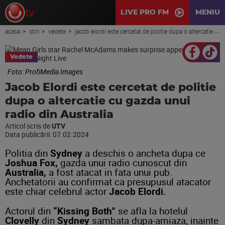
LIVE PRO FM
MENIU
acasa
stiri
vedete
jacob elordi este cercetat de politie dupa o altercatie cu gazda unui radio din australia
Vedete
Foto: ProfiMedia Images
Jacob Elordi este cercetat de politie
dupa o altercatie cu gazda unui
radio din Australia
Articol scris de
UTV
Data publicării:
07.02.2024
Politia din
Sydney
a deschis o ancheta dupa ce
Joshua
Fox,
gazda unui radio cunoscut din
Australia,
a fost atacat in fata unui pub.
Anchetatorii au confirmat ca presupusul atacator
este chiar celebrul actor
Jacob Elordi.
Actorul din
“Kissing Both”
se afla la hotelul
Clovelly
din
Sydney
sambata dupa-amiaza, inainte