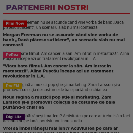
PARTENERII NOSTRI
Film Now
Morgan Freeman nu se ascunde când vine vorba de
bani: „Dacă plătesc suficient”, un scenariu slab nu mai
contează
PeRoz
"Viața bate filmul. Am cancer la sân. Am intrat în
metastază". Alina Pușcău începe azi un tratament
revoluționar în L.A.
Pro FM
Noua regină a muzicii pop știe și marketing. Zara
Larsson și-a promovat colecția de costume de baie
purtând-o chiar ea
Digi Life
Vrei să îmbătrânești mai lent? Activitatea pe care ar