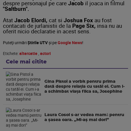
despre personajul pe care
Jacob
il joaca in filmul
"Saltburn".
Atat
Jacob Elordi,
cat si
Joshua Fox
au fost
contacati de jurlanistii de la
Page Six,
insa nu au
oferit nicio declaratie in acest sens.
Puteţi urmări
Știrile UTV
şi pe
Google News
!
Etichete:
altercatie
,
actori
Cele mai citite
Gina Pistol a vorbit pentru prima
dată despre relația cu tatăl ei. Cum i-
a schimbat viața fiica sa, Josephine
Laura Cosoi s-ar vedea mamǎ pentru
a şasea oara. „Mi-aș mai dori”