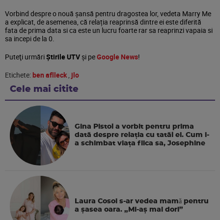
Vorbind despre o nouă șansă pentru dragostea lor, vedeta Marry Me
a explicat, de asemenea, că relația reaprinsă dintre ei este diferită
fata de prima data si ca este un lucru foarte rar sa reaprinzi vapaia si
sa incepi de la 0.
Puteţi urmări
Știrile UTV
şi pe
Google News
!
Etichete:
ben aflleck
,
jlo
Cele mai citite
Gina Pistol a vorbit pentru prima
dată despre relația cu tatăl ei. Cum i-
a schimbat viața fiica sa, Josephine
Laura Cosoi s-ar vedea mamǎ pentru
a şasea oara. „Mi-aș mai dori”