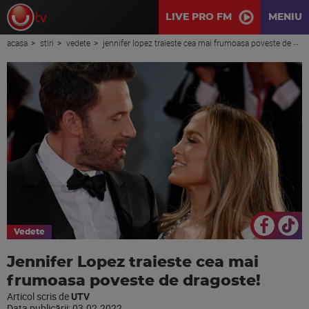
LIVE PRO FM
MENIU
acasa
stiri
vedete
jennifer lopez traieste cea mai frumoasa poveste de dragoste!
Vedete
Jennifer Lopez traieste cea mai
frumoasa poveste de dragoste!
Articol scris de
UTV
Data publicării:
03.02.2022