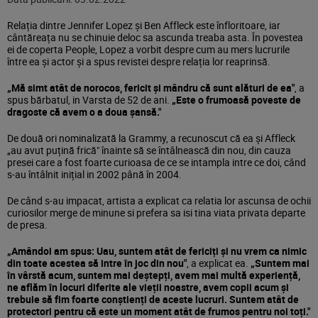
Relația dintre Jennifer Lopez și Ben Affleck este înfloritoare, iar
cântăreața nu se chinuie deloc sa ascunda treaba asta. În povestea
ei de coperta People, Lopez a vorbit despre cum au mers lucrurile
între ea și actor și a spus revistei despre relația lor reaprinsă.
„Mă simt atât de norocos, fericit și mândru că sunt alături de ea"
, a
spus bărbatul, in Varsta de 52 de ani.
„Este o frumoasă poveste de
dragoste că avem o a doua șansă."
De două ori nominalizată la Grammy, a recunoscut că ea și Affleck
„au avut puțină frică" înainte să se întâlnească din nou, din cauza
presei care a fost foarte curioasa de ce se intampla intre ce doi, când
s-au întâlnit inițial in 2002 până în 2004.
De când s-au impacat, artista a explicat ca relatia lor ascunsa de ochii
curiosilor merge de minune si prefera sa isi tina viata privata departe
de presa.
„Amândoi am spus: Uau, suntem atât de fericiți și nu vrem ca nimic
din toate acestea să intre în joc din nou"
, a explicat ea.
„Suntem mai
în vârstă acum, suntem mai deștepți, avem mai multă experiență,
ne aflăm în locuri diferite ale vieții noastre, avem copii acum și
trebuie să fim foarte conștienți de aceste lucruri. Suntem atât de
protectori pentru că este un moment atât de frumos pentru noi toți."