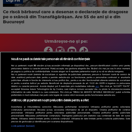
Digi FM
Ce riscă bărbatul care a desenat o declarație de dragoste
pe o stâncă din Transfăgărășan. Are 55 de ani și e din
București
Urmărește-ne și pe:
Nouă ne pasă ca datele tale personale să rămână confidențiale
Noi și partenerii noștri
30
stocăm și/sau accesăm informații pe dispozitivul dvs., precum identificatorii cookie unici pentru
prelucrarea datelor cu caracter personal. Puteți accepta sau gestiona alegerile dvs. făcând clic mai jos sau în orice moment,
Copyright © 2026 / DIGI ROMANIA S.A.
pe pagina cu politica de confidențialitate. Aceste alegeri vor fi raportate partenerilor noștri și nu vă vor afecta navigarea.
Arhiva
Comunicate de presă
Politica de confidentialitate
Termeni
Noi si partenerii nostri (retelele de socializare si agentiile de publicitate partenere, precum si furnizorii nostri de servicii de
date analitice) prelucram date pentru a permite website-ului sa functioneze, pentru a personaliza continutul si anunturile
si conditii
Gestionați preferințele
|
Contact/Info
Codul etic
publicitare afisate in functie de interesele si/sau profilul dvs., pentru a va oferi functionalitati aferente retelelor de socializare
si pentru a analiza traficul pe website. Beneficiati de drepturile prevazute de art. 15-22 din GDPR in legatura cu prelucrarea
datelor cu caracter personal. Aceste drepturi pot fi exercitate prin modalitatea indicata
aici
. Prin click pe “ACCEPT TOATE”,
acceptati folosirea tuturor Tehnologiilor de tip Cookie, care implica inclusiv acceptul dvs. cu privire la stocarea/accesarea
informatiilor de catre Vendor-ii cu care colaboram. Prin click pe “VREAU SA MODIFIC SETARILE INDIVIDUAL” puteti schimba
preferintele in mod individual, mai putin cele legate de cookie strict necesare pentru functionarea website-ului.
Atât noi, cât și partenerii noștri prelucrăm datele pentru a oferi:
Dezvoltarea și îmbunătățirea serviciilor. Măsurarea performanței reclamelor. Utilizarea profilurilor pentru selectarea
conținutului personalizat. Stocarea și/sau accesarea informațiilor de pe un dispozitiv. Crearea profilurilor de conținut
personalizat. Utilizarea profilurilor pentru selectarea publicității personalizate. Crearea profilurilor pentru publicitate
personalizată. Măsurarea performanței conținutului. Înțelegerea publicului prin statistici sau combinații de date din surse
diferite. Utilizarea datelor limitate pentru a selecta conținutul. Utilizarea de date limitate pentru a selecta publicitatea. Date
precise de geolocație și identificarea prin scanarea dispozitivului.
Listă parteneri (furnizori)