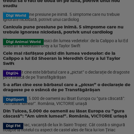
trebui să o faci de două ori pe lună, potrivit unui nou
studiu
Digi World
Canicula pune presiune pe inimă. 5 simptome care nu
trebuie ignorate niciodată, potrivit unui cardiolog
Digi Animal World
Cele mai răsfățate pisici din lumea vedetelor: de la
Calippo a lui Ed Sheeran la Meredith Grey a lui Taylor
Swift
Digi24
S-a aflat cine este bărbatul care a „pictat” o declarație de
dragoste pe o stâncă de pe Transfăgărășan
DigiSport
Din Tulcea, 5.000 de oamenii au lăsat Europa cu ”gura
căscată”: ”Am uimit lumea!”. România, VICTORIE uriașă
Digi FM