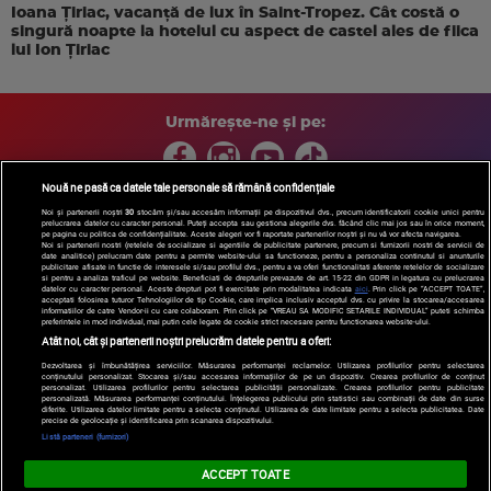
Ioana Țiriac, vacanță de lux în Saint-Tropez. Cât costă o
singură noapte la hotelul cu aspect de castel ales de fiica
lui Ion Țiriac
Urmărește-ne și pe:
Nouă ne pasă ca datele tale personale să rămână confidențiale
Noi și partenerii noștri
30
stocăm și/sau accesăm informații pe dispozitivul dvs., precum identificatorii cookie unici pentru
prelucrarea datelor cu caracter personal. Puteți accepta sau gestiona alegerile dvs. făcând clic mai jos sau în orice moment,
Copyright © 2026 / DIGI ROMANIA S.A.
pe pagina cu politica de confidențialitate. Aceste alegeri vor fi raportate partenerilor noștri și nu vă vor afecta navigarea.
Arhiva
Comunicate de presă
Politica de confidentialitate
Termeni
Noi si partenerii nostri (retelele de socializare si agentiile de publicitate partenere, precum si furnizorii nostri de servicii de
date analitice) prelucram date pentru a permite website-ului sa functioneze, pentru a personaliza continutul si anunturile
si conditii
Gestionați preferințele
|
Contact/Info
Codul etic
publicitare afisate in functie de interesele si/sau profilul dvs., pentru a va oferi functionalitati aferente retelelor de socializare
si pentru a analiza traficul pe website. Beneficiati de drepturile prevazute de art. 15-22 din GDPR in legatura cu prelucrarea
datelor cu caracter personal. Aceste drepturi pot fi exercitate prin modalitatea indicata
aici
. Prin click pe “ACCEPT TOATE”,
acceptati folosirea tuturor Tehnologiilor de tip Cookie, care implica inclusiv acceptul dvs. cu privire la stocarea/accesarea
informatiilor de catre Vendor-ii cu care colaboram. Prin click pe “VREAU SA MODIFIC SETARILE INDIVIDUAL” puteti schimba
preferintele in mod individual, mai putin cele legate de cookie strict necesare pentru functionarea website-ului.
Atât noi, cât și partenerii noștri prelucrăm datele pentru a oferi:
Dezvoltarea și îmbunătățirea serviciilor. Măsurarea performanței reclamelor. Utilizarea profilurilor pentru selectarea
conținutului personalizat. Stocarea și/sau accesarea informațiilor de pe un dispozitiv. Crearea profilurilor de conținut
personalizat. Utilizarea profilurilor pentru selectarea publicității personalizate. Crearea profilurilor pentru publicitate
personalizată. Măsurarea performanței conținutului. Înțelegerea publicului prin statistici sau combinații de date din surse
diferite. Utilizarea datelor limitate pentru a selecta conținutul. Utilizarea de date limitate pentru a selecta publicitatea. Date
precise de geolocație și identificarea prin scanarea dispozitivului.
Listă parteneri (furnizori)
ACCEPT TOATE