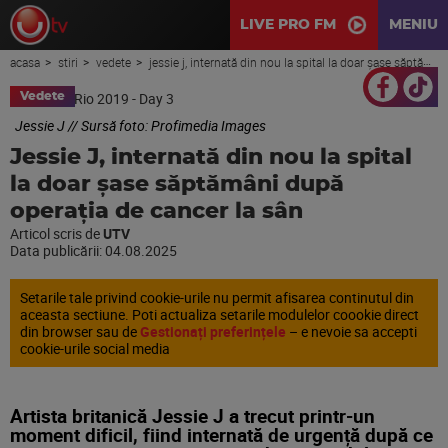
LIVE PRO FM
MENIU
acasa
stiri
vedete
jessie j, internată din nou la spital la doar șase săptămâni după operația de cancer la sân
Vedete
Jessie J // Sursă foto: Profimedia Images
Jessie J, internată din nou la spital
la doar șase săptămâni după
operația de cancer la sân
Articol scris de
UTV
Data publicării:
04.08.2025
Setarile tale privind cookie-urile nu permit afisarea continutul din
aceasta sectiune. Poti actualiza setarile modulelor coookie direct
din browser sau de
Gestionați preferințele
– e nevoie sa accepti
cookie-urile social media
Artista britanică Jessie J a trecut printr-un
moment dificil, fiind internată de urgență după ce