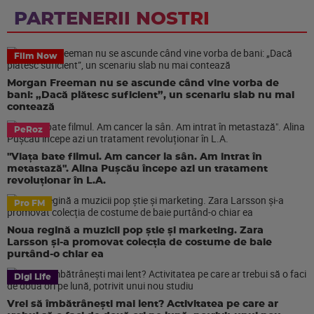
PARTENERII NOSTRI
Film Now
Morgan Freeman nu se ascunde când vine vorba de
bani: „Dacă plătesc suficient”, un scenariu slab nu mai
contează
PeRoz
"Viața bate filmul. Am cancer la sân. Am intrat în
metastază". Alina Pușcău începe azi un tratament
revoluționar în L.A.
Pro FM
Noua regină a muzicii pop știe și marketing. Zara
Larsson și-a promovat colecția de costume de baie
purtând-o chiar ea
Digi Life
Vrei să îmbătrânești mai lent? Activitatea pe care ar