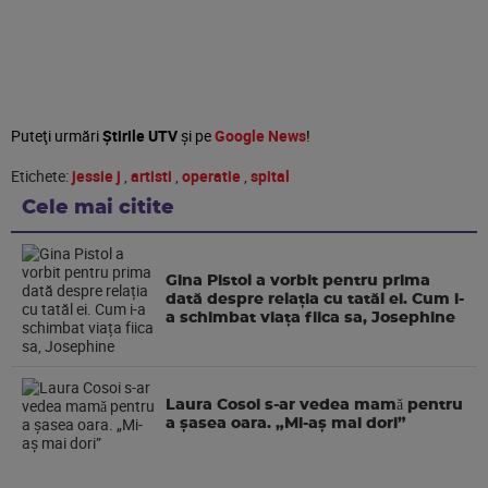
Puteţi urmări
Știrile UTV
şi pe
Google News
!
Etichete:
jessie j
,
artisti
,
operatie
,
spital
Cele mai citite
Gina Pistol a vorbit pentru prima
dată despre relația cu tatăl ei. Cum i-
a schimbat viața fiica sa, Josephine
Laura Cosoi s-ar vedea mamǎ pentru
a şasea oara. „Mi-aș mai dori”