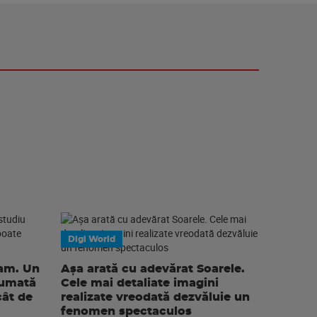
Digi World
eam. Un
Așa arată cu adevărat Soarele.
sumată
Cele mai detaliate imagini
cât de
realizate vreodată dezvăluie un
fenomen spectaculos