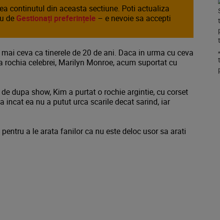
area continutul din aceasta sectiune. Poti actualiza
au de
Gestionați preferințele
– e nevoie sa accepti
mai ceva ca tinerele de 20 de ani. Daca in urma cu ceva
ta rochia celebrei, Marilyn Monroe, acum suportat cu
de dupa show, Kim a purtat o rochie argintie, cu corset
ta incat ea nu a putut urca scarile decat sarind, iar
pentru a le arata fanilor ca nu este deloc usor sa arati