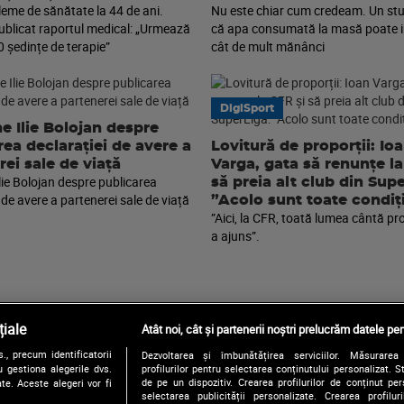
leme de sănătate la 44 de ani.
Nu este chiar cum credeam. Un stu
publicat raportul medical: „Urmează
că apa consumată la masă poate i
0 ședințe de terapie”
cât de mult mănânci
DigiSport
e Ilie Bolojan despre
rea declarației de avere a
Lovitură de proporții: Io
rei sale de viață
Varga, gata să renunțe la
lie Bolojan despre publicarea
să preia alt club din Sup
 de avere a partenerei sale de viață
”Acolo sunt toate condiți
”Aici, la CFR, toată lumea cântă pr
a ajuns”.
iale
Atât noi, cât și partenerii noștri prelucrăm datele pen
, precum identificatorii
Dezvoltarea și îmbunătățirea serviciilor. Măsurarea 
Urmărește-ne și pe:
 gestiona alegerile dvs.
profilurilor pentru selectarea conținutului personalizat. 
de pe un dispozitiv. Crearea profilurilor de conținut pers
te. Aceste alegeri vor fi
selectarea publicității personalizate. Crearea profilur