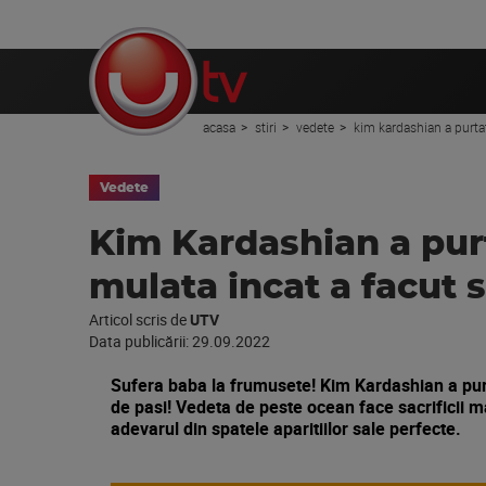
acasa
stiri
vedete
kim kardashian a purtat 
Vedete
Kim Kardashian a purt
mulata incat a facut s
Articol scris de
UTV
Data publicării:
29.09.2022
Sufera baba la frumusete! Kim Kardashian a purtat
de pasi! Vedeta de peste ocean face sacrificii mar
adevarul din spatele aparitiilor sale perfecte.