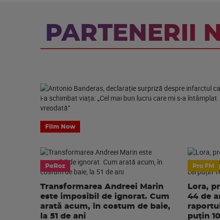
PARTENERII 
Film Now
PeRoz
Pro FM
Transformarea Andreei Marin
Lora, p
este imposibil de ignorat. Cum
44 de an
arată acum, în costum de baie,
raportu
la 51 de ani
puțin 1