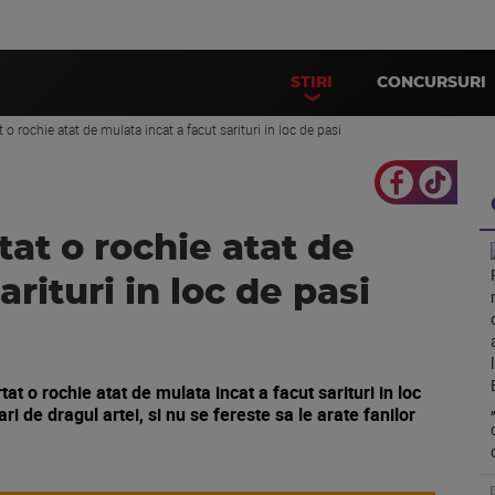
STIRI
CONCURSURI
o rochie atat de mulata incat a facut sarituri in loc de pasi
at o rochie atat de
arituri in loc de pasi
 o rochie atat de mulata incat a facut sarituri in loc
i de dragul artei, si nu se fereste sa le arate fanilor