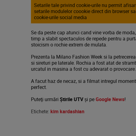
Setarile tale privind cookie-urile nu permit afis
setarile modulelor coookie direct din browser s
cookie-urile social media
Se da peste cap atunci cand vine vorba de moda, 
timp a slabit spectaculos de repede pentru a pur
stoicism o rochie extrem de mulata.
Prezenta la Milano Fashion Week si la petrecerea 
si sireturi pe laterale. Rochia a fost atat de stram
urcatul in masina a fost cu adevarat o provocare.
A facut haz de necaz, si a filmat intregul moment 
perfect.
Puteţi urmări
Știrile UTV
şi pe
Google News
!
Etichete:
kim kardashian