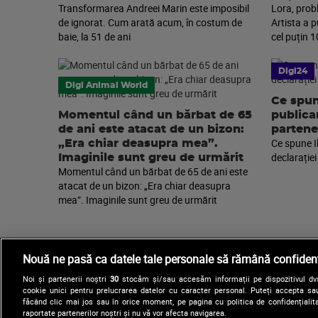
Transformarea Andreei Marin este imposibil
Lora, prob
de ignorat. Cum arată acum, în costum de
Artista a 
baie, la 51 de ani
cel puțin 1
Digi24
Digi Animal World
Ce spun
Momentul când un bărbat de 65
publica
de ani este atacat de un bizon:
partene
Ce spune I
„Era chiar deasupra mea”.
declarației
Imaginile sunt greu de urmărit
Momentul când un bărbat de 65 de ani este
atacat de un bizon: „Era chiar deasupra
mea”. Imaginile sunt greu de urmărit
Nouă ne pasă ca datele tale personale să rămână confidenț
Noi și partenerii noștri
30
stocăm și/sau accesăm informații pe dispozitivul dvs.
cookie unici pentru prelucrarea datelor cu caracter personal. Puteți accepta sau
făcând clic mai jos sau în orice moment, pe pagina cu politica de confidențialita
raportate partenerilor noștri și nu vă vor afecta navigarea.