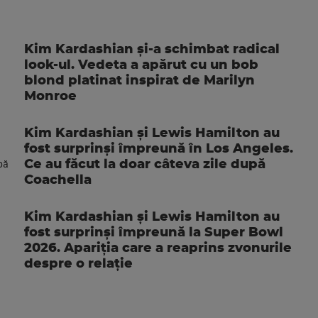
Kim Kardashian și-a schimbat radical
look-ul. Vedeta a apărut cu un bob
blond platinat inspirat de Marilyn
Monroe
Kim Kardashian și Lewis Hamilton au
fost surprinși împreună în Los Angeles.
Ce au făcut la doar câteva zile după
Coachella
Kim Kardashian și Lewis Hamilton au
fost surprinși împreună la Super Bowl
2026. Apariția care a reaprins zvonurile
despre o relație