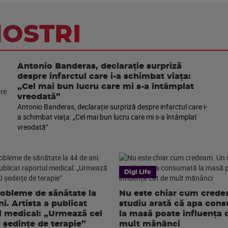
NOSTRI
Antonio Banderas, declarație surpriză
despre infarctul care i-a schimbat viața:
„Cel mai bun lucru care mi s-a întâmplat
vreodată”
Antonio Banderas, declarație surpriză despre infarctul care i-
a schimbat viața: „Cel mai bun lucru care mi s-a întâmplat
vreodată”
Digi Life
robleme de sănătate la
Nu este chiar cum cred
i. Artista a publicat
studiu arată că apa con
l medical: „Urmează cel
la masă poate influența 
0 ședințe de terapie”
mult mănânci