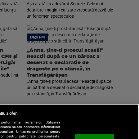
diu arată
Așa arată cu adevărat Soarele. Cele mai
nfluența
detaliate imagini realizate vreodată dezvăluie
un fenomen spectaculos
Digi FM
an
„Anna, ţine-ţi prostul acasă!"
 CFR și
Reacţii după ce un bărbat a
erLigă:
desenat o declaraţie de
ile”
dragoste pe o stâncă, în
ohodul, mi-
Transfăgărăşan
„Anna, ţine-ţi prostul acasă!" Reacţii după ce
un bărbat a desenat o declaraţie de dragoste
pe o stâncă, în Transfăgărăşan
tru a oferi:
performanței reclamelor. Utilizarea
Stocarea și/sau accesarea informațiilor
onalizat. Utilizarea profilurilor pentru
ilor pentru publicitate personalizată.