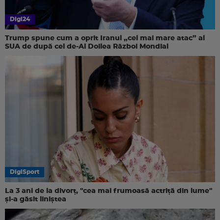
Digi24
Trump spune cum a oprit Iranul „cel mai mare atac” al
SUA de după cel de-Al Doilea Război Mondial
DigiSport
La 3 ani de la divorț, "cea mai frumoasă actriță din lume"
și-a găsit liniștea