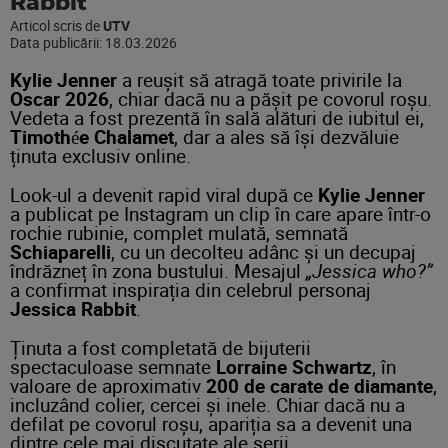
Rabbit
Articol scris de
UTV
Data publicării:
18.03.2026
Kylie Jenner
a reușit să atragă toate privirile la
Oscar 2026
, chiar dacă nu a pășit pe covorul roșu.
Vedeta a fost prezentă în sală alături de iubitul ei,
Timothée Chalamet
, dar a ales să își dezvăluie
ținuta exclusiv online.
Look-ul a devenit rapid viral după ce
Kylie Jenner
a publicat pe Instagram un clip în care apare într-o
rochie rubinie, complet mulată, semnată
Schiaparelli
, cu un decolteu adânc și un decupaj
îndrăzneț în zona bustului. Mesajul
„Jessica who?”
a confirmat inspirația din celebrul personaj
Jessica Rabbit
.
Ținuta a fost completată de bijuterii
spectaculoase semnate
Lorraine Schwartz
, în
valoare de aproximativ
200 de carate de diamante
,
incluzând colier, cercei și inele. Chiar dacă nu a
defilat pe covorul roșu, apariția sa a devenit una
dintre cele mai discutate ale serii.