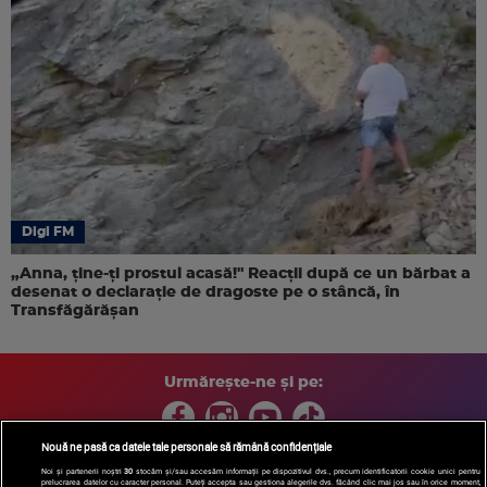
Digi FM
„Anna, ţine-ţi prostul acasă!" Reacţii după ce un bărbat a
desenat o declaraţie de dragoste pe o stâncă, în
Transfăgărăşan
Urmărește-ne și pe:
Nouă ne pasă ca datele tale personale să rămână confidențiale
Noi și partenerii noștri
30
stocăm și/sau accesăm informații pe dispozitivul dvs., precum identificatorii cookie unici pentru
prelucrarea datelor cu caracter personal. Puteți accepta sau gestiona alegerile dvs. făcând clic mai jos sau în orice moment,
Copyright © 2026 / DIGI ROMANIA S.A.