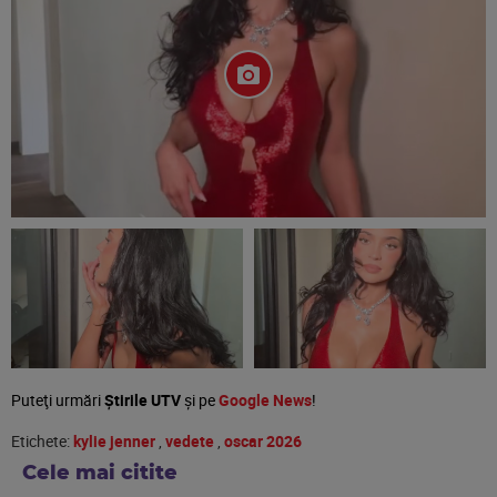
Puteţi urmări
Știrile UTV
şi pe
Google News
!
Etichete:
kylie jenner
,
vedete
,
oscar 2026
Cele mai citite