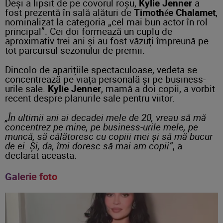
Deși a lipsit de pe covorul roșu,
Kylie Jenner
a
fost prezentă în sală alături de
Timothée Chalamet
,
nominalizat la categoria „cel mai bun actor în rol
principal”. Cei doi formează un cuplu de
aproximativ trei ani și au fost văzuți împreună pe
tot parcursul sezonului de premii.
Dincolo de aparițiile spectaculoase, vedeta se
concentrează pe viața personală și pe business-
urile sale.
Kylie Jenner
, mamă a doi copii, a vorbit
recent despre planurile sale pentru viitor.
„În ultimii ani ai decadei mele de 20, vreau să mă
concentrez pe mine, pe business-urile mele, pe
muncă, să călătoresc cu copiii mei și să mă bucur
de ei. Și, da, îmi doresc să mai am copii”
, a
declarat aceasta.
Galerie foto