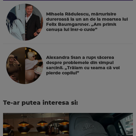
Mihaela Rădulescu, mărturisire
dureroasă la un an de la moartea lui
Felix Baumgartner. „Am primit
cenușa lui într-o cutie”
Alexandra Stan a rupt tăcerea
despre problemele din timpul
sarcinii. „Trăiam cu teama că voi
pierde copilul”
Te-ar putea interesa si: