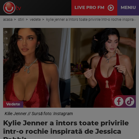
LIVE PRO FM
MENIU
acasa
stiri
vedete
kylie jenner a întors toate privirile într-o rochie inspirată de jessica rabbit
Vedete
Kilie Jenner // Sursă foto: Instagram
Kylie Jenner a întors toate privirile
într-o rochie inspirată de Jessica