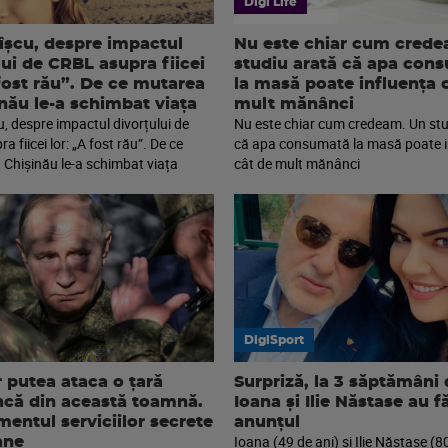
Digi Life
îșcu, despre impactul
Nu este chiar cum cred
lui de CRBL asupra fiicei
studiu arată că apa con
 fost rău”. De ce mutarea
la masă poate influența 
inău le-a schimbat viața
mult mănânci
u, despre impactul divorțului de
Nu este chiar cum credeam. Un stu
 fiicei lor: „A fost rău”. De ce
că apa consumată la masă poate i
 Chișinău le-a schimbat viața
cât de mult mănânci
DigiSport
r putea ataca o țară
Surpriză, la 3 săptămâni
că din această toamnă.
Ioana și Ilie Năstase au f
mentul serviciilor secrete
anunțul
Ioana (49 de ani) și Ilie Năstase (8
ane