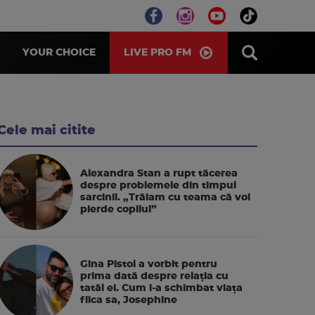
LIVE PRO FM
YOUR CHOICE
Cele mai citite
Alexandra Stan a rupt tăcerea
despre problemele din timpul
sarcinii. „Trăiam cu teama că voi
pierde copilul”
Gina Pistol a vorbit pentru
prima dată despre relația cu
tatăl ei. Cum i-a schimbat viața
fiica sa, Josephine