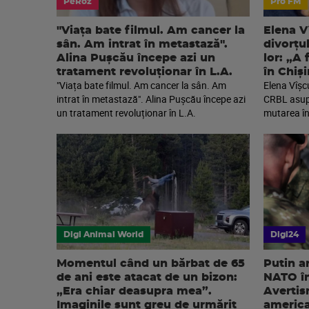
PeRoz
Pro FM
"Viața bate filmul. Am cancer la
Elena V
sân. Am intrat în metastază".
divorțu
Alina Pușcău începe azi un
lor: „A
tratament revoluționar în L.A.
în Chiș
"Viața bate filmul. Am cancer la sân. Am
Elena Vîșc
intrat în metastază". Alina Pușcău începe azi
CRBL asupra
un tratament revoluționar în L.A.
mutarea în
Digi Animal World
Digi24
Momentul când un bărbat de 65
Putin a
de ani este atacat de un bizon:
NATO în
„Era chiar deasupra mea”.
Avertis
Imaginile sunt greu de urmărit
americ