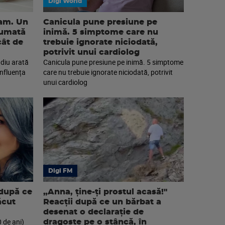
Digi World
eam. Un
Canicula pune presiune pe
sumată
inimă. 5 simptome care nu
cât de
trebuie ignorate niciodată,
potrivit unui cardiolog
diu arată
Canicula pune presiune pe inimă. 5 simptome
nfluența
care nu trebuie ignorate niciodată, potrivit
unui cardiolog
Digi FM
 după ce
„Anna, ţine-ţi prostul acasă!"
ăcut
Reacţii după ce un bărbat a
desenat o declaraţie de
0 de ani)
dragoste pe o stâncă, în