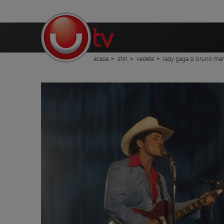
acasa
stiri
vedete
lady gaga si bruno mars