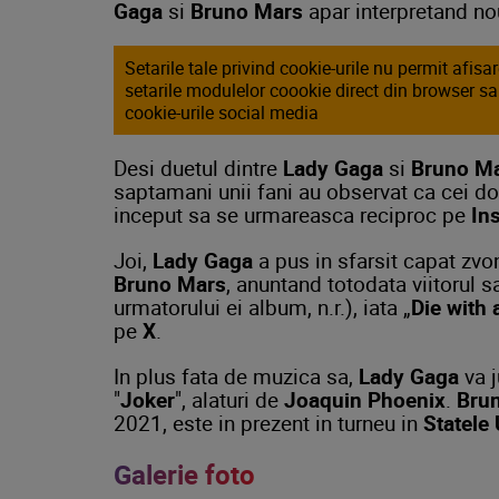
Gaga
si
Bruno Mars
apar interpretand nou
Setarile tale privind cookie-urile nu permit afis
setarile modulelor coookie direct din browser s
cookie-urile social media
Desi duetul dintre
Lady Gaga
si
Bruno M
saptamani unii fani au observat ca cei doi 
inceput sa se urmareasca reciproc pe
In
Joi,
Lady Gaga
a pus in sfarsit capat zvon
Bruno Mars
, anuntand totodata viitorul s
urmatorului ei album, n.r.), iata „
Die with 
pe
X
.
In plus fata de muzica sa,
Lady Gaga
va j
"
Joker
", alaturi de
Joaquin Phoenix
.
Bru
2021, este in prezent in turneu in
Statele 
Galerie foto