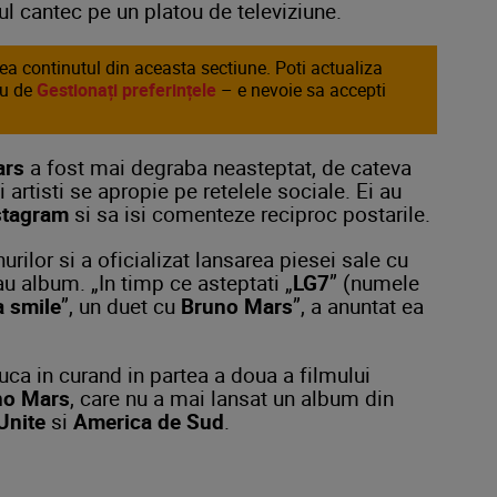
l cantec pe un platou de televiziune.
area continutul din aceasta sectiune. Poti actualiza
au de
Gestionați preferințele
– e nevoie sa accepti
ars
a fost mai degraba neasteptat, de cateva
artisti se apropie pe retelele sociale. Ei au
stagram
si sa isi comenteze reciproc postarile.
urilor si a oficializat lansarea piesei sale cu
au album. „In timp ce asteptati „
LG7
” (numele
a smile
”, un duet cu
Bruno Mars
”, a anuntat ea
uca in curand in partea a doua a filmului
no Mars
, care nu a mai lansat un album din
Unite
si
America de Sud
.