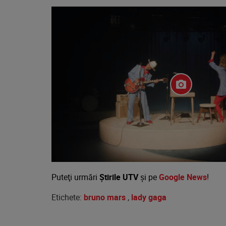
Puteţi urmări
Știrile UTV
şi pe
Google News
!
Etichete:
bruno mars
,
lady gaga