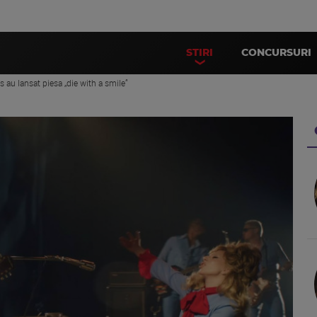
STIRI
CONCURSURI
 au lansat piesa „die with a smile”