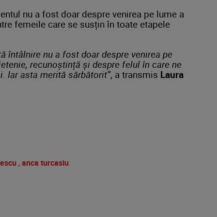
omentul nu a fost doar despre venirea pe lume a
între femeile care se susțin în toate etapele
tă întâlnire nu a fost doar despre venirea pe
etenie, recunoștință și despre felul în care ne
. Iar asta merită sărbătorit”
, a transmis
Laura
pescu
,
anca turcasiu