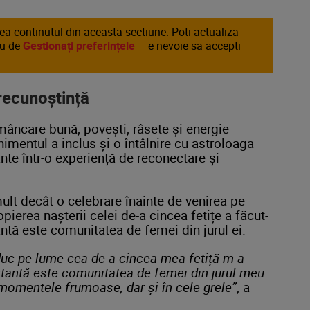
area continutul din aceasta sectiune. Poti actualiza
au de
Gestionați preferințele
– e nevoie sa accepti
recunoștință
mâncare bună, povești, râsete și energie
mentul a inclus și o întâlnire cu astroloaga
ante într-o experiență de reconectare și
ult decât o celebrare înainte de venirea pe
ierea nașterii celei de-a cincea fetițe a făcut-
ntă este comunitatea de femei din jurul ei.
uc pe lume cea de-a cincea mea fetiță m-a
rtantă este comunitatea de femei din jurul meu.
n momentele frumoase, dar și în cele grele”
, a