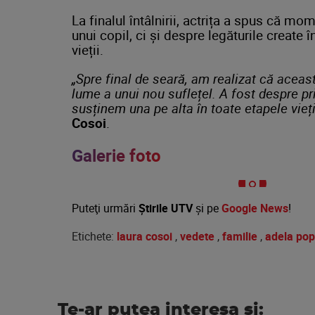
La finalul întâlnirii, actrița a spus că m
unui copil, ci și despre legăturile create 
vieții.
„Spre final de seară, am realizat că aceas
lume a unui nou suflețel. A fost despre pri
susținem una pe alta în toate etapele vieții
Cosoi
.
Galerie foto
Puteţi urmări
Știrile UTV
şi pe
Google News
!
Etichete:
laura cosoi
,
vedete
,
familie
,
adela po
Te-ar putea interesa si: