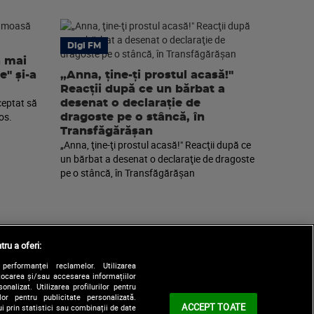
Digi FM
a mai
e" și-a
„Anna, ţine-ţi prostul acasă!"
Reacţii după ce un bărbat a
ceptat să
desenat o declaraţie de
os.
dragoste pe o stâncă, în
Transfăgărăşan
„Anna, ţine-ţi prostul acasă!" Reacţii după ce
un bărbat a desenat o declaraţie de dragoste
pe o stâncă, în Transfăgărăşan
tru a oferi:
performanței reclamelor. Utilizarea
Stocarea și/sau accesarea informațiilor
onalizat. Utilizarea profilurilor pentru
ilor pentru publicitate personalizată.
ACCEPT TOATE
i prin statistici sau combinații de date