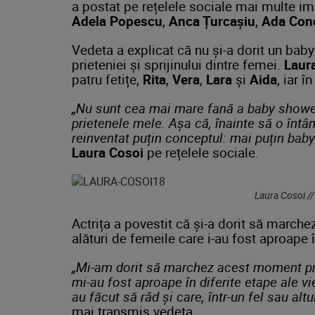
a postat pe rețelele sociale mai multe ima
Adela Popescu
,
Anca Țurcașiu
,
Ada Con
Vedeta a explicat că nu și-a dorit un baby 
prieteniei și sprijinului dintre femei.
Laur
patru fetițe,
Rita
,
Vera
,
Lara
și
Aida
, iar 
„Nu sunt cea mai mare fană a baby shower-u
prietenele mele. Așa că, înainte să o înt
reinventat puțin conceptul: mai puțin b
Laura Cosoi
pe rețelele sociale.
Laura Cosoi //
Actrița a povestit că și-a dorit să march
alături de femeile care i-au fost aproape în
„Mi-am dorit să marchez acest moment print
mi-au fost aproape în diferite etape ale vi
au făcut să râd și care, într-un fel sau alt
mai transmis vedeta.