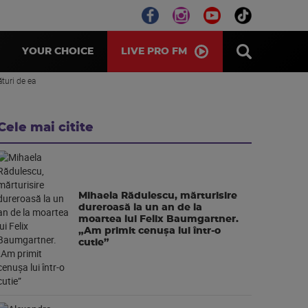
LIVE PRO FM
YOUR CHOICE
ături de ea
Cele mai citite
Mihaela Rădulescu, mărturisire
dureroasă la un an de la
moartea lui Felix Baumgartner.
„Am primit cenușa lui într-o
cutie”