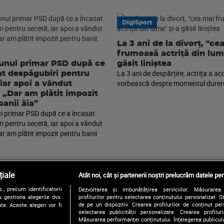
DigiSport
La 3 ani de la divorț, "ce
frumoasă actriță din lum
unui primar PSD după ce
găsit liniștea
La 3 ani de despărțire, actrița a ac
at despăgubiri pentru
vorbească despre momentul durer
 iar apoi a vândut
: „Dar am plătit impozit
banii ăia”
i primar PSD după ce a încasat
i pentru secetă, iar apoi a vândut
ar am plătit impozit pentru banii
iale
Atât noi, cât și partenerii noștri prelucrăm datele pen
, precum identificatorii
Dezvoltarea și îmbunătățirea serviciilor. Măsurarea 
Urmărește-ne și pe:
 gestiona alegerile dvs.
profilurilor pentru selectarea conținutului personalizat. 
de pe un dispozitiv. Crearea profilurilor de conținut pers
te. Aceste alegeri vor fi
selectarea publicității personalizate. Crearea profilur
Măsurarea performanței conținutului. Înțelegerea publiculu