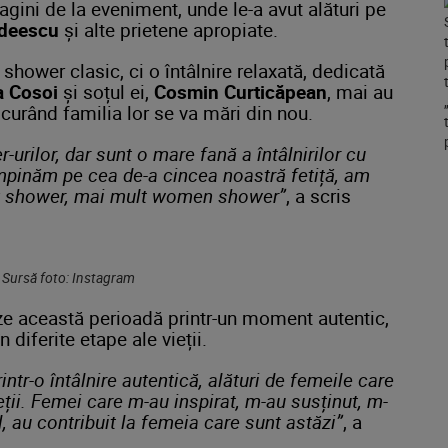
gini de la eveniment, unde le-a avut alături pe
deescu
și alte prietene apropiate.
shower clasic, ci o întâlnire relaxată, dedicată
a Cosoi
și soțul ei,
Cosmin Curticăpean
, mai au
în curând familia lor se va mări din nou.
rilor, dar sunt o mare fană a întâlnirilor cu
âmpinăm pe cea de-a cincea noastră fetiță, am
aby shower, mai mult women shower”
, a scris
 Sursă foto: Instagram
eze această perioadă printr-un moment autentic,
 diferite etape ale vieții.
r-o întâlnire autentică, alături de femeile care
eții. Femei care m-au inspirat, m-au susținut, m-
ul, au contribuit la femeia care sunt astăzi”
, a