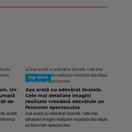
Digi World
eam. Un
Așa arată cu adevărat Soarele.
sumată
Cele mai detaliate imagini
cât de
realizate vreodată dezvăluie un
fenomen spectaculos
diu arată
Așa arată cu adevărat Soarele. Cele mai
nfluența
detaliate imagini realizate vreodată dezvăluie
un fenomen spectaculos