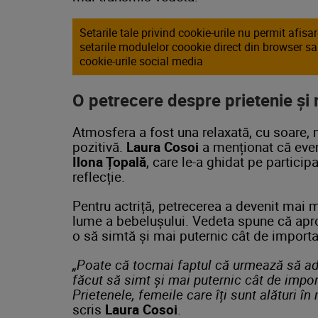
Setarile tale privind cookie-urile nu permit afis
setarile modulelor coookie direct din browser s
cookie-urile social media
O petrecere despre prietenie și 
Atmosfera a fost una relaxată, cu soare, 
pozitivă.
Laura Cosoi
a menționat că eveni
Ilona Țopală
, care le-a ghidat pe particip
reflecție.
Pentru actriță, petrecerea a devenit mai m
lume a bebelușului. Vedeta spune că aprop
o să simtă și mai puternic cât de importa
„Poate că tocmai faptul că urmează să ad
făcut să simt și mai puternic cât de impo
Prietenele, femeile care îți sunt alături î
scris
Laura Cosoi
.