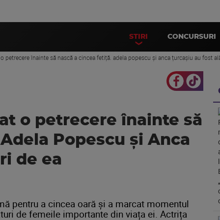
STIRI
CONCURSURI
 o petrecere înainte să nască a cincea fetiță. adela popescu și anca țurcașiu au fost al
at o petrecere înainte să
. Adela Popescu și Anca
ri de ea
ă pentru a cincea oară și a marcat momentul
turi de femeile importante din viața ei. Actrița