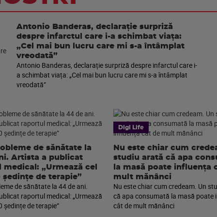
Antonio Banderas, declarație surpriză
despre infarctul care i-a schimbat viața:
„Cel mai bun lucru care mi s-a întâmplat
vreodată”
Antonio Banderas, declarație surpriză despre infarctul care i-
a schimbat viața: „Cel mai bun lucru care mi s-a întâmplat
vreodată”
Digi Life
robleme de sănătate la
Nu este chiar cum cred
i. Artista a publicat
studiu arată că apa con
l medical: „Urmează cel
la masă poate influența 
0 ședințe de terapie”
mult mănânci
leme de sănătate la 44 de ani.
Nu este chiar cum credeam. Un stu
publicat raportul medical: „Urmează
că apa consumată la masă poate i
0 ședințe de terapie”
cât de mult mănânci