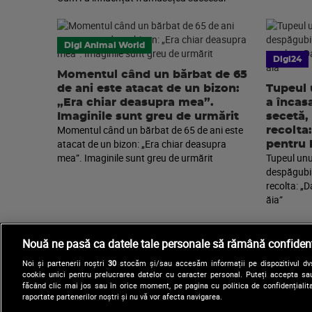
Digi Animal World
Digi24
Momentul când un bărbat de 65
de ani este atacat de un bizon:
Tupeul 
„Era chiar deasupra mea”.
a încas
Imaginile sunt greu de urmărit
secetă,
Momentul când un bărbat de 65 de ani este
recolta
atacat de un bizon: „Era chiar deasupra
pentru 
mea”. Imaginile sunt greu de urmărit
Tupeul unu
despăgubir
recolta: „D
ăia”
Nouă ne pasă ca datele tale personale să rămână confidenț
Noi și partenerii noștri
30
stocăm și/sau accesăm informații pe dispozitivul dvs.
cookie unici pentru prelucrarea datelor cu caracter personal. Puteți accepta sau
făcând clic mai jos sau în orice moment, pe pagina cu politica de confidențialita
raportate partenerilor noștri și nu vă vor afecta navigarea.