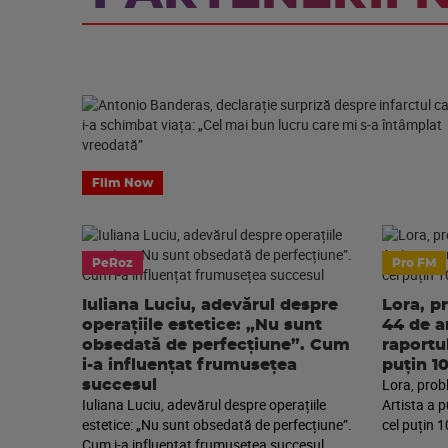
Film Now
PeRoz
Pro FM
Iuliana Luciu, adevărul despre
Lora, p
operațiile estetice: „Nu sunt
44 de an
obsedată de perfecțiune”. Cum
raportu
i-a influențat frumusețea
puțin 1
Lora, prob
succesul
Iuliana Luciu, adevărul despre operațiile
Artista a 
estetice: „Nu sunt obsedată de perfecțiune”.
cel puțin 1
Cum i-a influențat frumusețea succesul