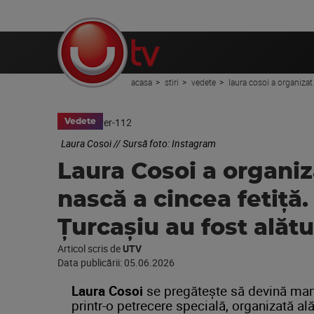
acasa
stiri
vedete
laura cosoi a organizat
Vedete
Laura Cosoi // Sursă foto: Instagram
Laura Cosoi a organiz
nască a cincea fetiță
Țurcașiu au fost alătu
Articol scris de
UTV
Data publicării:
05.06.2026
Laura Cosoi
se pregătește să devină mam
printr-o petrecere specială, organizată ală