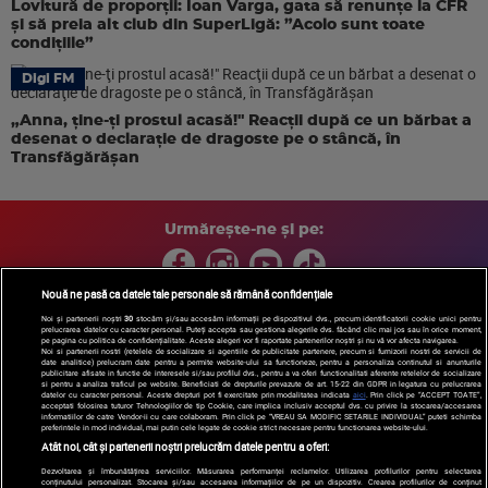
Lovitură de proporții: Ioan Varga, gata să renunțe la CFR
și să preia alt club din SuperLigă: ”Acolo sunt toate
condițiile”
Digi FM
„Anna, ţine-ţi prostul acasă!" Reacţii după ce un bărbat a
desenat o declaraţie de dragoste pe o stâncă, în
Transfăgărăşan
Urmărește-ne și pe:
Nouă ne pasă ca datele tale personale să rămână confidențiale
Noi și partenerii noștri
30
stocăm și/sau accesăm informații pe dispozitivul dvs., precum identificatorii cookie unici pentru
prelucrarea datelor cu caracter personal. Puteți accepta sau gestiona alegerile dvs. făcând clic mai jos sau în orice moment,
Copyright © 2026 / DIGI ROMANIA S.A.
pe pagina cu politica de confidențialitate. Aceste alegeri vor fi raportate partenerilor noștri și nu vă vor afecta navigarea.
Arhiva
Comunicate de presă
Politica de confidentialitate
Termeni
Noi si partenerii nostri (retelele de socializare si agentiile de publicitate partenere, precum si furnizorii nostri de servicii de
date analitice) prelucram date pentru a permite website-ului sa functioneze, pentru a personaliza continutul si anunturile
si conditii
Gestionați preferințele
|
Contact/Info
Codul etic
publicitare afisate in functie de interesele si/sau profilul dvs., pentru a va oferi functionalitati aferente retelelor de socializare
si pentru a analiza traficul pe website. Beneficiati de drepturile prevazute de art. 15-22 din GDPR in legatura cu prelucrarea
datelor cu caracter personal. Aceste drepturi pot fi exercitate prin modalitatea indicata
aici
. Prin click pe “ACCEPT TOATE”,
acceptati folosirea tuturor Tehnologiilor de tip Cookie, care implica inclusiv acceptul dvs. cu privire la stocarea/accesarea
informatiilor de catre Vendor-ii cu care colaboram. Prin click pe “VREAU SA MODIFIC SETARILE INDIVIDUAL” puteti schimba
preferintele in mod individual, mai putin cele legate de cookie strict necesare pentru functionarea website-ului.
Atât noi, cât și partenerii noștri prelucrăm datele pentru a oferi:
Dezvoltarea și îmbunătățirea serviciilor. Măsurarea performanței reclamelor. Utilizarea profilurilor pentru selectarea
conținutului personalizat. Stocarea și/sau accesarea informațiilor de pe un dispozitiv. Crearea profilurilor de conținut