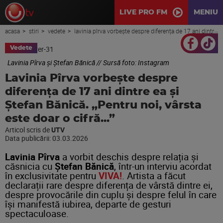
LIVE PRO FM
MENIU
acasa
stiri
vedete
lavinia pîrva vorbește despre diferența de 17 ani dintre ea și ștefan bănică. „pentru noi, vârsta este doar o cifră...”
Vedete
Lavinia Pîrva și Ștefan Bănică // Sursă foto: Instagram
Lavinia Pîrva vorbește despre
diferența de 17 ani dintre ea și
Ștefan Bănică. „Pentru noi, vârsta
este doar o cifră...”
Articol scris de
UTV
Data publicării:
03.03.2026
Lavinia Pîrva
a vorbit deschis despre relația și
căsnicia cu
Ștefan Bănică
, într-un interviu acordat
în exclusivitate pentru
VIVA!
. Artista a făcut
declarații rare despre diferența de vârstă dintre ei,
despre provocările din cuplu și despre felul în care
își manifestă iubirea, departe de gesturi
spectaculoase.