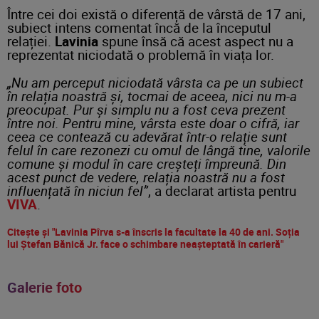
Între cei doi există o diferență de vârstă de 17 ani,
subiect intens comentat încă de la începutul
relației.
Lavinia
spune însă că acest aspect nu a
reprezentat niciodată o problemă în viața lor.
„Nu am perceput niciodată vârsta ca pe un subiect
în relația noastră și, tocmai de aceea, nici nu m-a
preocupat. Pur și simplu nu a fost ceva prezent
între noi. Pentru mine, vârsta este doar o cifră, iar
ceea ce contează cu adevărat într-o relație sunt
felul în care rezonezi cu omul de lângă tine, valorile
comune și modul în care creșteți împreună. Din
acest punct de vedere, relația noastră nu a fost
influențată în niciun fel”
, a declarat artista pentru
VIVA
.
Citește și "Lavinia Pîrva s-a înscris la facultate la 40 de ani. Soția
lui Ștefan Bănică Jr. face o schimbare neașteptată în carieră"
Galerie foto