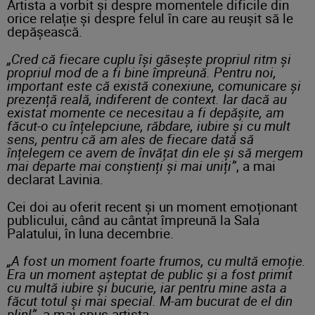
Artista a vorbit și despre momentele dificile din
orice relație și despre felul în care au reușit să le
depășească.
„Cred că fiecare cuplu își găsește propriul ritm și
propriul mod de a fi bine împreună. Pentru noi,
important este că există conexiune, comunicare și
prezență reală, indiferent de context. Iar dacă au
existat momente ce necesitau a fi depășite, am
făcut-o cu înțelepciune, răbdare, iubire și cu mult
sens, pentru că am ales de fiecare dată să
înțelegem ce avem de învățat din ele și să mergem
mai departe mai conștienți și mai uniți”
, a mai
declarat Lavinia.
Cei doi au oferit recent și un moment emoționant
publicului, când au cântat împreună la Sala
Palatului, în luna decembrie.
„A fost un moment foarte frumos, cu multă emoție.
Era un moment așteptat de public și a fost primit
cu multă iubire și bucurie, iar pentru mine asta a
făcut totul și mai special. M-am bucurat de el din
plin!”
, a mai spus artista.