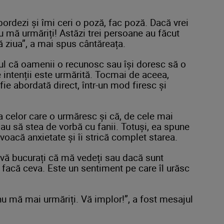
bordezi și îmi ceri o poză, fac poză. Dacă vrei
u mă urmăriți! Astăzi trei persoane au făcut
tă ziua”, a mai spus cântăreața.
ul că oamenii o recunosc sau își doresc să o
ce intenții este urmărită. Tocmai de aceea,
 fie abordată direct, într-un mod firesc și
a celor care o urmăresc și că, de cele mai
au să stea de vorbă cu fanii. Totuși, ea spune
ovoacă anxietate și îi strică complet starea.
 vă bucurați că mă vedeți sau dacă sunt
facă ceva. Este un sentiment pe care îl urăsc
nu mă mai urmăriți. Vă implor!”, a fost mesajul