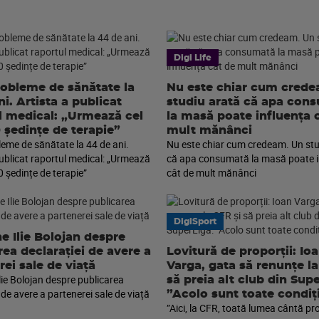
Digi Life
robleme de sănătate la
Nu este chiar cum cred
i. Artista a publicat
studiu arată că apa con
l medical: „Urmează cel
la masă poate influența 
0 ședințe de terapie”
mult mănânci
leme de sănătate la 44 de ani.
Nu este chiar cum credeam. Un stu
publicat raportul medical: „Urmează
că apa consumată la masă poate i
0 ședințe de terapie”
cât de mult mănânci
DigiSport
e Ilie Bolojan despre
rea declarației de avere a
Lovitură de proporții: Io
rei sale de viață
Varga, gata să renunțe la
lie Bolojan despre publicarea
să preia alt club din Sup
 de avere a partenerei sale de viață
”Acolo sunt toate condiți
”Aici, la CFR, toată lumea cântă pr