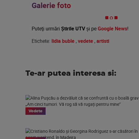
Galerie foto
Puteţi urmări
Știrile UTV
şi pe
Google News
!
Etichete:
lidia buble
,
vedete
,
artisti
Te-ar putea interesa si:
Vedete