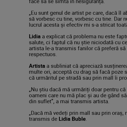
face să se simtă în nesiguranță.
„Eu sunt genul de artist pe care, dacă îl a
să vorbesc cu tine, vorbesc cu tine. Dar n
lucrul acesta și efectiv mi s-a stricat toa
Lidia
a explicat că problema nu este fapt
salute, ci faptul că nu știe niciodată cu 
artista le-a transmis fanilor că preferă să
respectuos.
Artista
a subliniat că apreciază susținere
multe ori, acceptă cu drag să facă poze s
că urmăritul pe stradă sau prin mall îi pr
„Nu știu dacă mă urmăriți doar pentru că
oameni care nu mă plac și au de gând să 
din suflet”, a mai transmis artista.
„Dacă mă vedeți prin mall sau prin oraș, 
transmis de
Lidia Buble
.