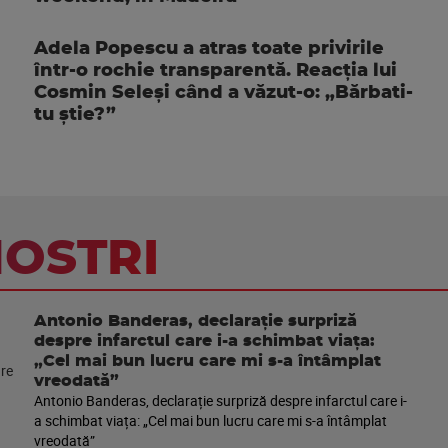
Adela Popescu a atras toate privirile
într-o rochie transparentă. Reacția lui
Cosmin Seleși când a văzut-o: „Bărbati-
tu știe?”
NOSTRI
Antonio Banderas, declarație surpriză
despre infarctul care i-a schimbat viața:
„Cel mai bun lucru care mi s-a întâmplat
vreodată”
Antonio Banderas, declarație surpriză despre infarctul care i-
a schimbat viața: „Cel mai bun lucru care mi s-a întâmplat
vreodată”