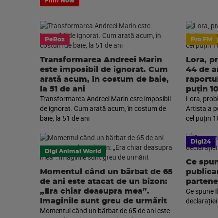
Film Now
PeRoz
Pro FM
Transformarea Andreei Marin
Lora, p
este imposibil de ignorat. Cum
44 de an
arată acum, în costum de baie,
raportu
la 51 de ani
puțin 1
Transformarea Andreei Marin este imposibil
Lora, prob
de ignorat. Cum arată acum, în costum de
Artista a 
baie, la 51 de ani
cel puțin 1
Digi24
Digi Animal World
Ce spun
Momentul când un bărbat de 65
publica
de ani este atacat de un bizon:
partene
Ce spune I
„Era chiar deasupra mea”.
declarației
Imaginile sunt greu de urmărit
Momentul când un bărbat de 65 de ani este