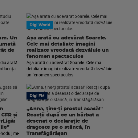
Digi World
eam. Un
Așa arată cu adevărat Soarele.
sumată
Cele mai detaliate imagini
cât de
realizate vreodată dezvăluie un
fenomen spectaculos
diu arată
Așa arată cu adevărat Soarele. Cele mai
nfluența
detaliate imagini realizate vreodată dezvăluie
un fenomen spectaculos
Digi FM
an
„Anna, ţine-ţi prostul acasă!"
 CFR și
Reacţii după ce un bărbat a
erLigă:
desenat o declaraţie de
ile”
dragoste pe o stâncă, în
ohodul, mi-
Transfăgărăşan