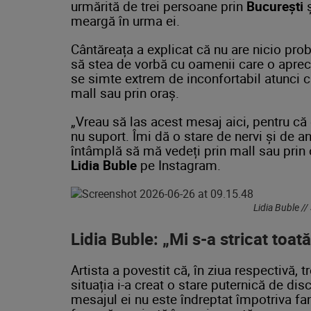
urmărită de trei persoane prin
București
ș
meargă în urma ei.
Cântăreața a explicat că nu are nicio pro
să stea de vorbă cu oamenii care o aprec
se simte extrem de inconfortabil atunci c
mall sau prin oraș.
„Vreau să las acest mesaj aici, pentru că
nu suport. Îmi dă o stare de nervi și de a
întâmplă să mă vedeți prin mall sau prin 
Lidia Buble
pe Instagram.
Lidia Buble /
Lidia Buble: „Mi s-a stricat toată
Artista a povestit că, în ziua respectivă, 
situația i-a creat o stare puternică de dis
mesajul ei nu este îndreptat împotriva fa