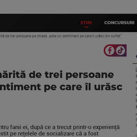
STIRI
CONCURSURI
ită de trei persoane pe stradǎ. „este un sentiment pe care îl urăsc din suflet”
mărită de trei persoane
entiment pe care îl urăsc
u fanii ei, după ce a trecut printr-o experiență
stit pe rețelele de socializare că a fost