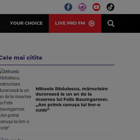
LIVE PRO FM
YOUR CHOICE
Cele mai citite
Mihaela Rădulescu, mărturisire
dureroasă la un an de la
moartea lui Felix Baumgartner.
„Am primit cenușa lui într-o
cutie”