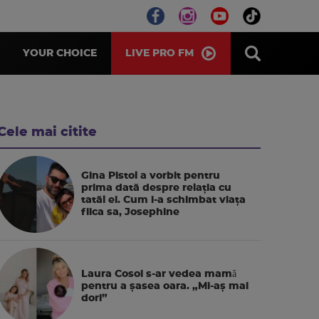
LIVE PRO FM
YOUR CHOICE
Cele mai citite
Gina Pistol a vorbit pentru
prima dată despre relația cu
tatăl ei. Cum i-a schimbat viața
fiica sa, Josephine
Laura Cosoi s-ar vedea mamǎ
pentru a şasea oara. „Mi-aș mai
dori”