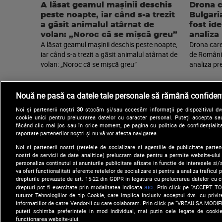
A lăsat geamul mașinii deschis
Drona c
peste noapte, iar când s-a trezit
Bulgari
a găsit animalul atârnat de
fost ide
volan: „Noroc că se mișcă greu”
analiza
A lăsat geamul mașinii deschis peste noapte,
Drona care
iar când s-a trezit a găsit animalul atârnat de
de România
volan: „Noroc că se mișcă greu”
analiza pr
Nouă ne pasă ca datele tale personale să rămână confidenț
Noi și partenerii noștri
30
stocăm și/sau accesăm informații pe dispozitivul dvs.
cookie unici pentru prelucrarea datelor cu caracter personal. Puteți accepta sau
făcând clic mai jos sau în orice moment, pe pagina cu politica de confidențialita
raportate partenerilor noștri și nu vă vor afecta navigarea.
Noi si partenerii nostri (retelele de socializare si agentiile de publicitate parten
nostri de servicii de date analitice) prelucram date pentru a permite website-ului
Arhiva
Comunicate de presă
personaliza continutul si anunturile publicitare afisate in functie de interesele si/s
va oferi functionalitati aferente retelelor de socializare si pentru a analiza traficul
drepturile prevazute de art. 15-22 din GDPR in legatura cu prelucrarea datelor cu 
aici
drepturi pot fi exercitate prin modalitatea indicata
. Prin click pe “ACCEPT TO
tuturor Tehnologiilor de tip Cookie, care implica inclusiv acceptul dvs. cu priv
informatiilor de catre Vendor-ii cu care colaboram. Prin click pe “VREAU SA MODI
puteti schimba preferintele in mod individual, mai putin cele legate de cooki
functionarea website-ului.