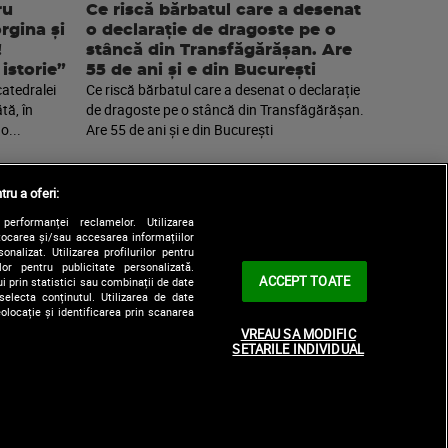
ru
Ce riscă bărbatul care a desenat
rgina și
o declarație de dragoste pe o
!
stâncă din Transfăgărășan. Are
istorie”
55 de ani și e din București
catedralei
Ce riscă bărbatul care a desenat o declarație
tă, în
de dragoste pe o stâncă din Transfăgărășan.
o...
Are 55 de ani și e din București
tru a oferi:
performanței reclamelor. Utilizarea
Stocarea și/sau accesarea informațiilor
onalizat. Utilizarea profilurilor pentru
ilor pentru publicitate personalizată.
ACCEPT TOATE
i prin statistici sau combinații de date
selecta conținutul. Utilizarea de date
olocație și identificarea prin scanarea
|
le
Contact/Info
Codul etic
VREAU SA MODIFIC
SETARILE INDIVIDUAL