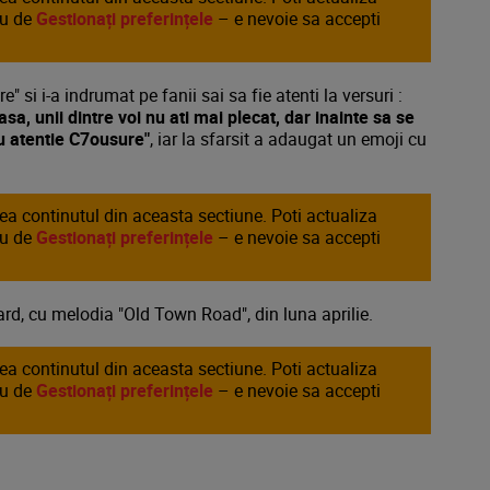
au de
Gestionați preferințele
– e nevoie sa accepti
 si i-a indrumat pe fanii sai sa fie atenti la versuri :
pasa, unii dintre voi nu ati mai plecat, dar inainte sa se
cu atentie C7ousure"
, iar la sfarsit a adaugat un emoji cu
area continutul din aceasta sectiune. Poti actualiza
au de
Gestionați preferințele
– e nevoie sa accepti
ard, cu melodia "Old Town Road", din luna aprilie.
area continutul din aceasta sectiune. Poti actualiza
au de
Gestionați preferințele
– e nevoie sa accepti