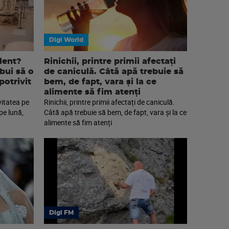
Digi World
lent?
Rinichii, printre primii afectați
ebui să o
de caniculă. Câtă apă trebuie să
potrivit
bem, de fapt, vara și la ce
alimente să fim atenți
vitatea pe
Rinichii, printre primii afectați de caniculă.
pe lună,
Câtă apă trebuie să bem, de fapt, vara și la ce
alimente să fim atenți
Digi FM