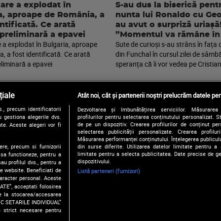
are a explodat în
S-au dus la biserică pent
a, aproape de România, a
nunta lui Ronaldo cu Geo
ntificată. Ce arată
au avut o surpriză uriașă
 preliminară a epavei
”Momentul va rămâne în 
 a explodat în Bulgaria, aproape
Sute de curioși s-au strâns în fața 
, a fost identificată. Ce arată
din Funchal în cursul zilei de sâmbă
eliminară a epavei
speranța că îi vor vedea pe Cristian
iale
Atât noi, cât și partenerii noștri prelucrăm datele pen
, precum identificatorii
Dezvoltarea și îmbunătățirea serviciilor. Măsurarea 
Urmărește-ne și pe:
 gestiona alegerile dvs.
profilurilor pentru selectarea conținutului personalizat. 
de pe un dispozitiv. Crearea profilurilor de conținut pers
te. Aceste alegeri vor fi
selectarea publicității personalizate. Crearea profilur
Măsurarea performanței conținutului. Înțelegerea publiculu
ere, precum si furnizorii
din surse diferite. Utilizarea datelor limitate pentru a 
Copyright © 2026 / DIGI ROMANIA S.A.
limitate pentru a selecta publicitatea. Date precise de ge
 sa functioneze, pentru a
Politica de confidentialitate
Termeni si conditii
Gestionați preferințe
dispozitivului.
au profilul dvs., pentru a
 pe website. Beneficiati de
Listă parteneri (furnizori)
caracter personal. Aceste
ATE”, acceptati folosirea
ire la stocarea/accesarea
FIC SETARILE INDIVIDUAL”
e strict necesare pentru