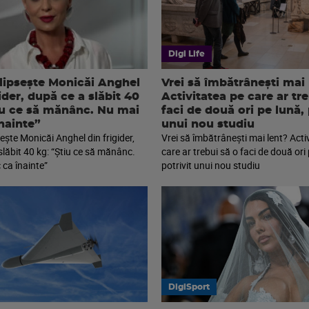
Digi Life
 lipsește Monicăi Anghel
Vrei să îmbătrânești mai 
ider, după ce a slăbit 40
Activitatea pe care ar tr
iu ce să mănânc. Nu mai
faci de două ori pe lună, 
înainte”
unui nou studiu
sește Monicăi Anghel din frigider,
Vrei să îmbătrânești mai lent? Acti
slăbit 40 kg: “Știu ce să mănânc.
care ar trebui să o faci de două ori 
 ca înainte”
potrivit unui nou studiu
DigiSport