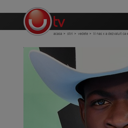
acasa
stiri
vedete
lil nas x a dezvaluit ca