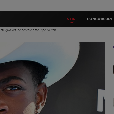
STIRI
CONCURSURI
 este gay! vezi ce postare a facut pe twitter!