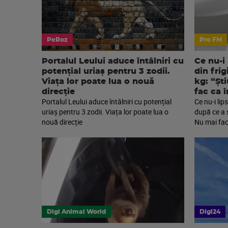
PeRoz
Pro FM
Portalul Leului aduce întâlniri cu
Ce nu-i
potențial uriaș pentru 3 zodii.
din frig
Viața lor poate lua o nouă
kg: “Șt
direcție
fac ca 
Portalul Leului aduce întâlniri cu potențial
Ce nu-i lip
uriaș pentru 3 zodii. Viața lor poate lua o
după ce a 
nouă direcție
Nu mai fac
Digi Animal World
Digi24