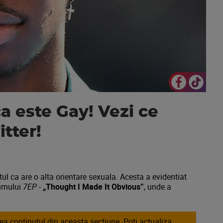
ca este Gay! Vezi ce
tter!
tul ca are o alta orientare sexuala. Acesta a evidentiat
bumului
7EP
-
„Thought I Made It Obvious”
, unde a
area continutul din aceasta sectiune. Poti actualiza