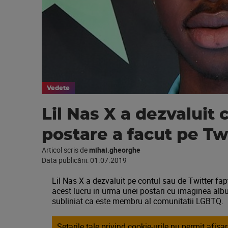
Vedete
Lil Nas X a dezvaluit 
postare a facut pe Twi
Articol scris de
mihai.gheorghe
Data publicării:
01.07.2019
Lil Nas X a dezvaluit pe contul sau de Twitter fap
acest lucru in urma unei postari cu imaginea al
subliniat ca este membru al comunitatii LGBTQ.
Setarile tale privind cookie-urile nu permit afis