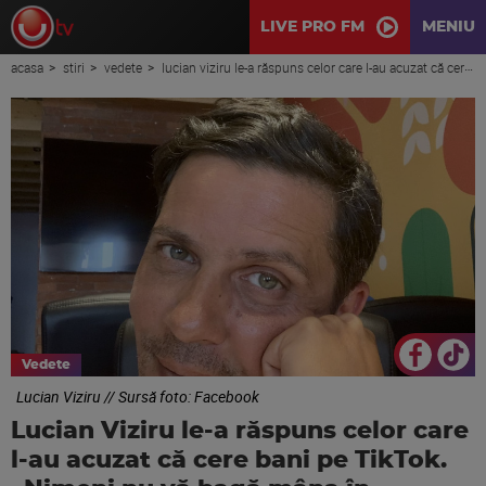
LIVE PRO FM
MENIU
acasa
stiri
vedete
lucian viziru le-a răspuns celor care l-au acuzat că cere bani pe tiktok. „nimeni nu vă bagă mâna în buzunar”
Vedete
Lucian Viziru // Sursă foto: Facebook
Lucian Viziru le-a răspuns celor care
l-au acuzat că cere bani pe TikTok.