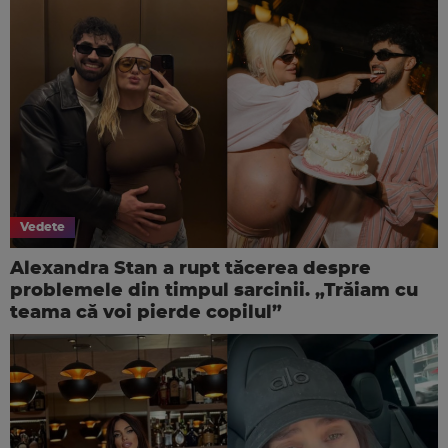
Vedete
Alexandra Stan a rupt tăcerea despre
problemele din timpul sarcinii. „Trăiam cu
teama că voi pierde copilul”