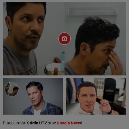
Puteţi urmări
Știrile UTV
şi pe
Google News
!