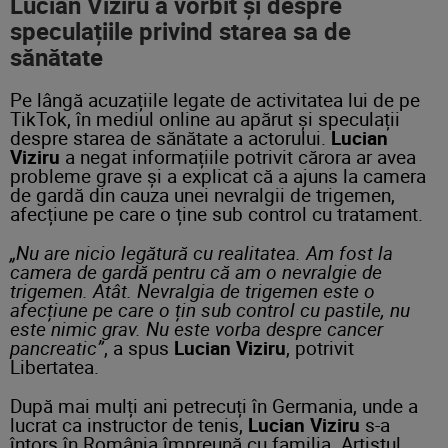
Lucian Viziru a vorbit și despre
speculațiile privind starea sa de
sănătate
Pe lângă acuzațiile legate de activitatea lui de pe
TikTok, în mediul online au apărut și speculații
despre starea de sănătate a actorului.
Lucian
Viziru
a negat informațiile potrivit cărora ar avea
probleme grave și a explicat că a ajuns la camera
de gardă din cauza unei nevralgii de trigemen,
afecțiune pe care o ține sub control cu tratament.
„Nu are nicio legătură cu realitatea. Am fost la
camera de gardă pentru că am o nevralgie de
trigemen. Atât. Nevralgia de trigemen este o
afecțiune pe care o țin sub control cu pastile, nu
este nimic grav. Nu este vorba despre cancer
pancreatic”
, a spus
Lucian Viziru
, potrivit
Libertatea.
După mai mulți ani petrecuți în Germania, unde a
lucrat ca instructor de tenis,
Lucian Viziru
s-a
întors în România împreună cu familia. Artistul