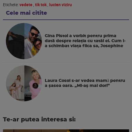
Etichete:
vedete
,
tik tok
,
lucian viziru
Cele mai citite
Gina Pistol a vorbit pentru prima
dată despre relația cu tatăl ei. Cum i-
a schimbat viața fiica sa, Josephine
Laura Cosoi s-ar vedea mamǎ pentru
a şasea oara. „Mi-aș mai dori”
Te-ar putea interesa si: