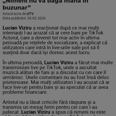
„Nimeni nu vă bagă mâna în
buzunar”
Articol scris de
UTV
Data publicării:
20.05.2026
Lucian Viziru
a reacționat după ce mai mulți
internauți l-au acuzat că ar cere bani pe TikTok.
Actorul, care a devenit tot mai activ în ultima
perioadă pe rețelele de socializare, a explicat că
utilizatorii care intră în live-urile sale pot să îl
susțină doar dacă își doresc acest lucru.
În ultima perioadă,
Lucian Viziru
a făcut mai multe
transmisiuni live pe TikTok, unde a ascultat
muzică alături de fani și a discutat cu cei care îl
urmăresc. Unele comentarii nu au fost însă deloc
prietenoase. Mai mulți utilizatori l-au acuzat că ar
face live-uri pentru bani și au speculat că ar avea
probleme financiare.
Artistul nu a lăsat criticile fără răspuns și a
transmis un mesaj ferm pentru cei care l-au
judecat.
Lucian Viziru
a spus că nimeni nu este