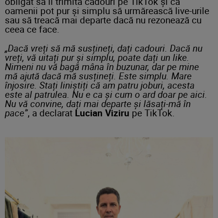
obligat să îi trimită cadouri pe TikTok și că
oamenii pot pur și simplu să urmărească live-urile
sau să treacă mai departe dacă nu rezonează cu
ceea ce face.
„Dacă vreți să mă susțineți, dați cadouri. Dacă nu
vreți, vă uitați pur și simplu, poate dați un like.
Nimeni nu vă bagă mâna în buzunar, dar pe mine
mă ajută dacă mă susțineți. Este simplu. Mare
înjosire. Stați liniștiți că am patru joburi, acesta
este al patrulea. Nu e ca și cum o ard doar pe aici.
Nu vă convine, dați mai departe și lăsați-mă în
pace”
, a declarat
Lucian Viziru
pe TikTok.