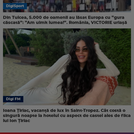
DigiSport
Din Tulcea, 5.000 de oamenii au lăsat Europa cu ”gura
căscată”: ”Am uimit lumea!”. România, VICTORIE uriașă
Digi FM
Ioana Țiriac, vacanță de lux în Saint-Tropez. Cât costă o
singură noapte la hotelul cu aspect de castel ales de fiica
lui Ion Țiriac