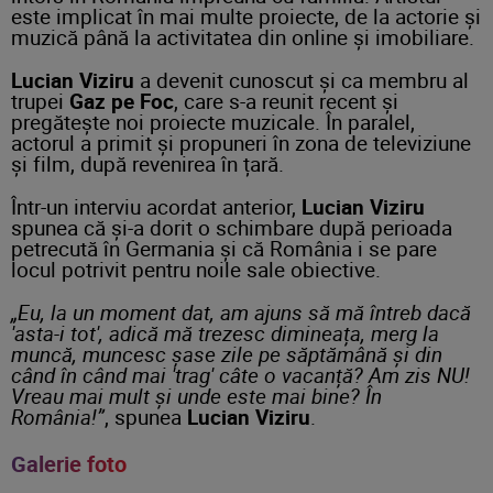
este implicat în mai multe proiecte, de la actorie și
muzică până la activitatea din online și imobiliare.
Lucian Viziru
a devenit cunoscut și ca membru al
trupei
Gaz pe Foc
, care s-a reunit recent și
pregătește noi proiecte muzicale. În paralel,
actorul a primit și propuneri în zona de televiziune
și film, după revenirea în țară.
Într-un interviu acordat anterior,
Lucian Viziru
spunea că și-a dorit o schimbare după perioada
petrecută în Germania și că România i se pare
locul potrivit pentru noile sale obiective.
„Eu, la un moment dat, am ajuns să mă întreb dacă
'asta-i tot', adică mă trezesc dimineața, merg la
muncă, muncesc șase zile pe săptămână și din
când în când mai 'trag' câte o vacanță? Am zis NU!
Vreau mai mult și unde este mai bine? În
România!”
, spunea
Lucian Viziru
.
Galerie foto