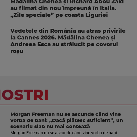
Mădălina Ghenea și Richard Abou Zaki
au filmat din nou împreună în Italia.
„Zile speciale” pe coasta Liguriei
Vedetele din România au atras privirile
la Cannes 2026. Mădălina Ghenea și
Andreea Esca au strălucit pe covorul
roșu
NOSTRI
Morgan Freeman nu se ascunde când vine
vorba de bani: „Dacă plătesc suficient”, un
scenariu slab nu mai contează
Morgan Freeman nu se ascunde când vine vorba de bani: