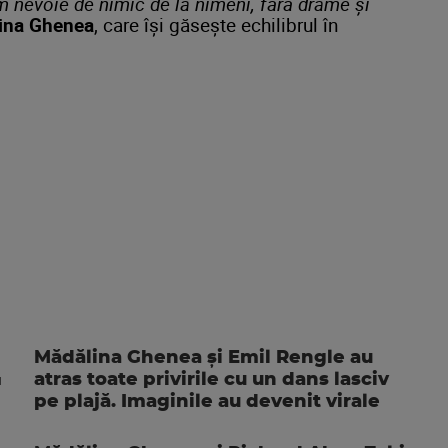
nevoie de nimic de la nimeni, fără drame și
ina Ghenea
, care își găsește echilibrul în
Mădălina Ghenea și Emil Rengle au
atras toate privirile cu un dans lasciv
pe plajă. Imaginile au devenit virale