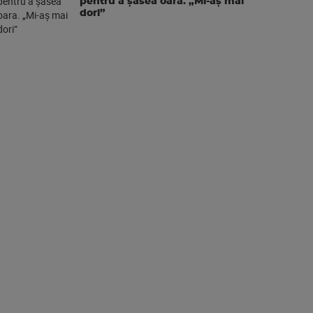
pentru a şasea oara. „Mi-aș mai
dori”