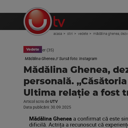
acasa
stiri
vedete
mădălina ghenea, dezvăl
Vedete
Mădălina Ghenea // Sursă foto: Instagram
Mădălina Ghenea, dez
personală. „Căsătoria
Ultima relație a fost
Articol scris de
UTV
Data publicării:
30.09.2025
Mădălina Ghenea
a confirmat că este sin
dificilă. Actrița a recunoscut că experien