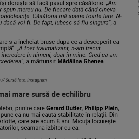
 își dorește să facă pasul spre căsătorie.
„Am
dar spun mereu nu. De fiecare dată când cineva
condoleanțe. Căsătoria mă sperie foarte tare. N-
u dacă voi fi. De fapt, iubesc să fiu singură”
, a
care s-a încheiat brusc după ce a descoperit că
riplă”.
„A fost traumatizant, n-am trecut
 încredere în nimeni, doar în mine. Cred că am
ncrederea”
, a mărturisit
Mădălina Ghenea
.
// Sursă foto: Instagram
 mai mare sursă de echilibru
lebri, printre care
Gerard Butler
,
Philipp Plein
,
 spune că nu mai caută stabilitate în relații. Din
harlotte, care are acum 8 ani. Micuța locuiește
ratorilor, seamănă izbitor cu ea.