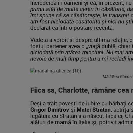
încrederea în oameni și că, în prezent, nu
primit atât de multe cereri în căsătorie, 
îmi spune că se căsătorește, le transmit 
am fost niciodată căsătorită și nici nu ști
declarat ea într-o postare recentă.
Vedeta a vorbit și despre ultima relație, 
fostul partener avea o „viață dublă, chiar t
niciodată prin atâtea minciuni. Nu mai am
nevoie de mult timp pentru a-mi reclădi î
Mădălina Ghenea 
Fiica sa, Charlotte, rămâne cea
Deși a trăit povești de iubire cu bărbați ce
Grigor Dimitrov
și
Matei Stratan
, actrița
legătura cu Stratan s-a născut fiica ei, C
alături de mamă în Italia și, potrivit admi