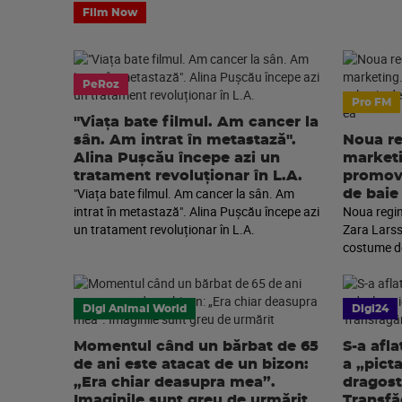
Film Now
PeRoz
Pro FM
"Viața bate filmul. Am cancer la
sân. Am intrat în metastază".
Noua re
Alina Pușcău începe azi un
marketi
tratament revoluționar în L.A.
promova
"Viața bate filmul. Am cancer la sân. Am
de baie
intrat în metastază". Alina Pușcău începe azi
Noua regin
un tratament revoluționar în L.A.
Zara Larss
costume de
Digi Animal World
Digi24
Momentul când un bărbat de 65
S-a afla
de ani este atacat de un bizon:
a „pict
„Era chiar deasupra mea”.
dragost
Imaginile sunt greu de urmărit
Transfă