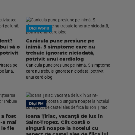
Digi World
lent?
Canicula pune presiune pe
ebui să o
inimă. 5 simptome care nu
potrivit
trebuie ignorate niciodată,
potrivit unui cardiolog
vitatea pe
Canicula pune presiune pe inimă. 5 simptome
pe lună,
care nu trebuie ignorate niciodată, potrivit
unui cardiolog
Digi FM
a fost
Ioana Țiriac, vacanță de lux în
s-a mai
Saint-Tropez. Cât costă o
le fie
singură noapte la hotelul cu
aspect de castel ales de fiica lui