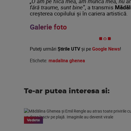
„O am pe fiica mea, am munca mea, nu am 
fără traume, sunt bine”
, a transmis
Mădăl
creșterea copilului și în cariera artistică.
Galerie foto
Puteţi urmări
Știrile UTV
şi pe
Google News
!
Etichete:
madalina ghenea
Te-ar putea interesa si:
Vedete