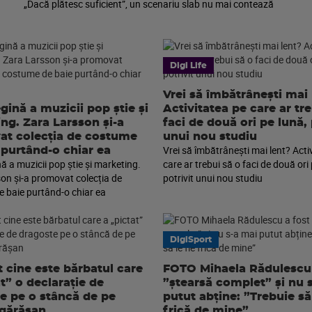
„Dacă plătesc suficient”, un scenariu slab nu mai contează
Digi Life
Vrei să îmbătrânești mai 
gină a muzicii pop știe și
Activitatea pe care ar tr
ng. Zara Larsson și-a
faci de două ori pe lună, 
t colecția de costume
unui nou studiu
Vrei să îmbătrânești mai lent? Acti
 purtând-o chiar ea
ă a muzicii pop știe și marketing.
care ar trebui să o faci de două ori 
on și-a promovat colecția de
potrivit unui nou studiu
 baie purtând-o chiar ea
DigiSport
t cine este bărbatul care
FOTO Mihaela Rădulescu 
at” o declarație de
”ștearsă complet” și nu 
e pe o stâncă de pe
putut abține: ”Trebuie să 
gărășan
frică de mine”