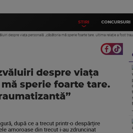
STIRI
CONCURSURI
uiri despre viața personală. „căsătoria mă sperie foarte tare. ultima relație a fost tr
văluiri despre viața
 mă sperie foarte tare.
 traumatizantă”
gură, după ce a trecut printr-o despărțire
țele amoroase din trecut i-au zdruncinat