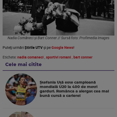
Nadia Comăneci și Bart Conner // Sursă foto: Profimedia Images
Puteţi urmări
Știrile UTV
şi pe
Google News
!
Etichete:
nadia comaneci
,
sportivi romani
,
bart conner
Cele mai citite
Ștefania Uță este campioană
mondială U20 la 400 de metri
garduri. Românca a alergat cea mai
bună cursă a carierei