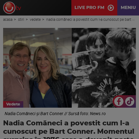
LIVE PRO FM
MENIU
acasa
stiri
vedete
nadia comăneci a povestit cum l-a cunoscut pe bart conner. momentul surprins în 1976 care a devenit parte din povestea lor
Vedete
Nadia Comăneci și Bart Conner // Sursă foto: News.ro
Nadia Comăneci a povestit cum l-a
cunoscut pe Bart Conner. Momentul