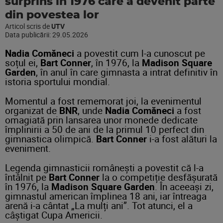
surprins în 1976 care a devenit parte
din povestea lor
Articol scris de
UTV
Data publicării:
29.05.2026
Nadia Comăneci
a povestit cum l-a cunoscut pe
soțul ei,
Bart Conner
, în 1976, la
Madison Square
Garden
, în anul în care gimnasta a intrat definitiv în
istoria sportului mondial.
Momentul a fost rememorat joi, la evenimentul
organizat de
BNR
, unde
Nadia Comăneci
a fost
omagiată prin lansarea unor monede dedicate
împlinirii a 50 de ani de la primul 10 perfect din
gimnastica olimpică.
Bart Conner
i-a fost alături la
eveniment.
Legenda gimnasticii românești a povestit că l-a
întâlnit pe
Bart Conner
la o competiție desfășurată
în 1976, la
Madison Square Garden
. În aceeași zi,
gimnastul american împlinea 18 ani, iar întreaga
arenă i-a cântat „La mulți ani”. Tot atunci, el a
câștigat Cupa Americii.