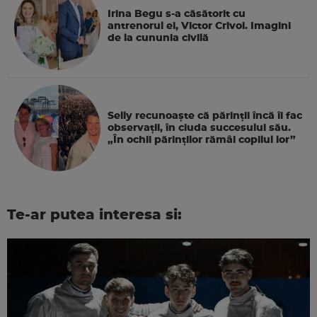
Irina Begu s-a căsătorit cu
antrenorul ei, Victor Crivoi. Imagini
de la cununia civilă
Selly recunoaște că părinții încă îi fac
observații, în ciuda succesului său.
„În ochii părinților rămâi copilul lor”
Te-ar putea interesa si: