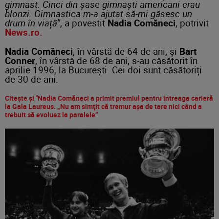
gimnast. Cinci din șase gimnaști americani erau
blonzi. Gimnastica m-a ajutat să-mi găsesc un
drum în viață”
, a povestit
Nadia Comăneci
, potrivit
News.ro.
Nadia Comăneci
, în vârstă de 64 de ani, și
Bart
Conner
, în vârstă de 68 de ani, s-au căsătorit în
aprilie 1996, la București. Cei doi sunt căsătoriți
de 30 de ani.
Citește și "Nadia Comăneci a primit premiul pentru întreaga carieră
la Gala Laureus. „Nu am simţit că tremur aşa de tare nici când a
trebuit să evoluez la paralele”