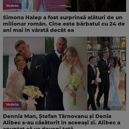
Vedete
Simona Halep a fost surprinsă alături de un
milionar român. Cine este bărbatul cu 24 de
ani mai în vârstă decât ea
Vedete
Dennis Man, Ștefan Târnovanu și Denis
Alibec s-au căsătorit în aceeași zi. Alibec a