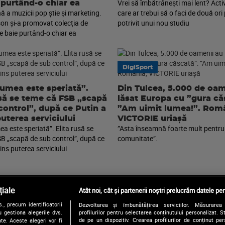
Vrei să îmbătrânești mai lent? Acti
 purtând-o chiar ea
ă a muzicii pop știe și marketing.
care ar trebui să o faci de două ori 
on și-a promovat colecția de
potrivit unui nou studiu
 baie purtând-o chiar ea
DigiSport
lumea este speriată”.
Din Tulcea, 5.000 de oam
usă se teme că FSB „scapă
lăsat Europa cu ”gura că
control”, după ce Putin a
”Am uimit lumea!”. Româ
puterea serviciului
VICTORIE uriașă
a este speriată”. Elita rusă se
”Asta înseamnă foarte mult pentru
B „scapă de sub control”, după ce
comunitate”.
ins puterea serviciului
iale
Atât noi, cât și partenerii noștri prelucrăm datele pen
, precum identificatorii
Dezvoltarea și îmbunătățirea serviciilor. Măsurarea 
Urmărește-ne și pe:
 gestiona alegerile dvs.
profilurilor pentru selectarea conținutului personalizat. 
de pe un dispozitiv. Crearea profilurilor de conținut pers
te. Aceste alegeri vor fi