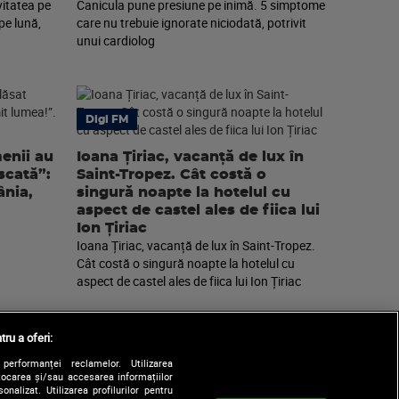
vitatea pe
Canicula pune presiune pe inimă. 5 simptome
pe lună,
care nu trebuie ignorate niciodată, potrivit
unui cardiolog
Digi FM
enii au
Ioana Țiriac, vacanță de lux în
scată”:
Saint-Tropez. Cât costă o
nia,
singură noapte la hotelul cu
aspect de castel ales de fiica lui
Ion Țiriac
Ioana Țiriac, vacanță de lux în Saint-Tropez.
Cât costă o singură noapte la hotelul cu
aspect de castel ales de fiica lui Ion Țiriac
tru a oferi:
performanței reclamelor. Utilizarea
Stocarea și/sau accesarea informațiilor
onalizat. Utilizarea profilurilor pentru