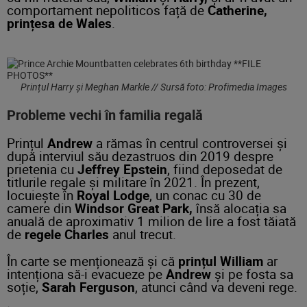
comportament nepoliticos față de
Catherine,
prințesa de Wales
.
Prințul Harry și Meghan Markle // Sursă foto: Profimedia Images
Probleme vechi în familia regală
Prințul
Andrew
a rămas în centrul controversei și
după interviul său dezastruos din 2019 despre
prietenia cu
Jeffrey Epstein
, fiind deposedat de
titlurile regale și militare în 2021. În prezent,
locuiește în
Royal Lodge
, un conac cu 30 de
camere din
Windsor Great Park,
însă alocația sa
anuală de aproximativ 1 milion de lire a fost tăiată
de
regele Charles
anul trecut.
În carte se menționează și că
prințul William
ar
intenționa să-i evacueze pe
Andrew
și pe fosta sa
soție,
Sarah Ferguson
, atunci când va deveni rege.