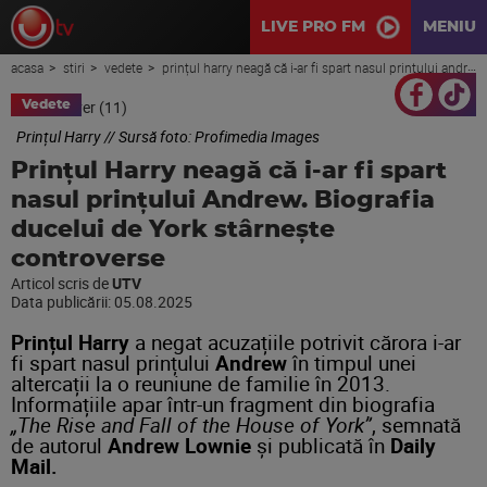
LIVE PRO FM
MENIU
acasa
stiri
vedete
prințul harry neagă că i-ar fi spart nasul prințului andrew. biografia ducelui de york stârnește controverse
Vedete
Prințul Harry // Sursă foto: Profimedia Images
Prințul Harry neagă că i-ar fi spart
nasul prințului Andrew. Biografia
ducelui de York stârnește
controverse
Articol scris de
UTV
Data publicării:
05.08.2025
Prințul Harry
a negat acuzațiile potrivit cărora i-ar
fi spart nasul prințului
Andrew
în timpul unei
altercații la o reuniune de familie în 2013.
Informațiile apar într-un fragment din biografia
„The Rise and Fall of the House of York”
, semnată
de autorul
Andrew Lownie
și publicată în
Daily
Mail.