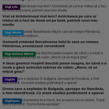
Digi Life
Vrei să îmbătrânești mai lent? Activitatea pe care ar
trebui să o faci de două ori pe lună, potrivit unui nou
studiu
Digi World
Oamenii schimbă literalmente felul în care se rotește
Pământul, avertizează cercetătorii
Digi Animal World
A lăsat geamul mașinii deschis peste noapte, iar când s-a
trezit a găsit animalul atârnat de volan: „Noroc că se
mișcă greu”
Digi24
Drona care a explodat în Bulgaria, aproape de România,
a fost identificată. Ce arată analiza preliminară a epavei
DigiSport