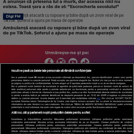
A anunțat că prietena lui a murit, dar aceasta nici nu
exista. Toată țara a râs de el: ”Escrocheria secolului”
Digi FM
Ambulanță atacată cu topoare și bâte după un zvon viral
de pe TikTok. Șoferul a ajuns pe masa de operație
Urmărește-ne și pe:
Nouă ne pasă ca datele tale personale să rămână confidențiale
Noi și partenerii noștri
30
stocăm și/sau accesăm informații pe dispozitivul dvs., precum identificatorii cookie unici pentru
prelucrarea datelor cu caracter personal. Puteți accepta sau gestiona alegerile dvs. făcând clic mai jos sau în orice moment,
Copyright © 2026 / DIGI ROMANIA S.A.
pe pagina cu politica de confidențialitate. Aceste alegeri vor fi raportate partenerilor noștri și nu vă vor afecta navigarea.
Arhiva
Comunicate de presă
Politica de confidentialitate
Termeni
Noi si partenerii nostri (retelele de socializare si agentiile de publicitate partenere, precum si furnizorii nostri de servicii de
date analitice) prelucram date pentru a permite website-ului sa functioneze, pentru a personaliza continutul si anunturile
si conditii
Gestionați preferințele
|
Contact/Info
Codul etic
publicitare afisate in functie de interesele si/sau profilul dvs., pentru a va oferi functionalitati aferente retelelor de socializare
si pentru a analiza traficul pe website. Beneficiati de drepturile prevazute de art. 15-22 din GDPR in legatura cu prelucrarea
datelor cu caracter personal. Aceste drepturi pot fi exercitate prin modalitatea indicata
aici
. Prin click pe “ACCEPT TOATE”,
acceptati folosirea tuturor Tehnologiilor de tip Cookie, care implica inclusiv acceptul dvs. cu privire la stocarea/accesarea
informatiilor de catre Vendor-ii cu care colaboram. Prin click pe “VREAU SA MODIFIC SETARILE INDIVIDUAL” puteti schimba
preferintele in mod individual, mai putin cele legate de cookie strict necesare pentru functionarea website-ului.
Atât noi, cât și partenerii noștri prelucrăm datele pentru a oferi:
Dezvoltarea și îmbunătățirea serviciilor. Măsurarea performanței reclamelor. Utilizarea profilurilor pentru selectarea
conținutului personalizat. Stocarea și/sau accesarea informațiilor de pe un dispozitiv. Crearea profilurilor de conținut
personalizat. Utilizarea profilurilor pentru selectarea publicității personalizate. Crearea profilurilor pentru publicitate
personalizată. Măsurarea performanței conținutului. Înțelegerea publicului prin statistici sau combinații de date din surse
diferite. Utilizarea datelor limitate pentru a selecta conținutul. Utilizarea de date limitate pentru a selecta publicitatea. Date
precise de geolocație și identificarea prin scanarea dispozitivului.