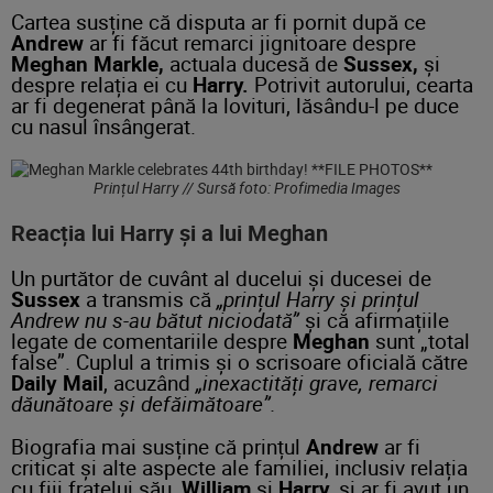
Cartea susține că disputa ar fi pornit după ce
Andrew
ar fi făcut remarci jignitoare despre
Meghan Markle,
actuala ducesă de
Sussex,
și
despre relația ei cu
Harry.
Potrivit autorului, cearta
ar fi degenerat până la lovituri, lăsându-l pe duce
cu nasul însângerat.
Prințul Harry // Sursă foto: Profimedia Images
Reacția lui Harry și a lui Meghan
Un purtător de cuvânt al ducelui și ducesei de
Sussex
a transmis că
„prințul Harry și prințul
Andrew nu s-au bătut niciodată”
și că afirmațiile
legate de comentariile despre
Meghan
sunt „total
false”. Cuplul a trimis și o scrisoare oficială către
Daily Mail
, acuzând
„inexactități grave, remarci
dăunătoare și defăimătoare”.
Biografia mai susține că prințul
Andrew
ar fi
criticat și alte aspecte ale familiei, inclusiv relația
cu fiii fratelui său,
William
și
Harry,
și ar fi avut un