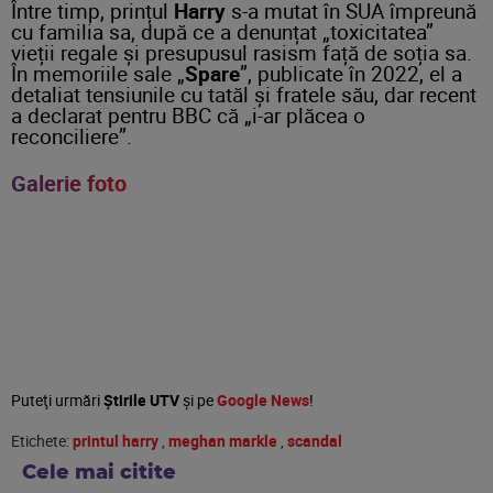
Între timp, prințul
Harry
s-a mutat în SUA împreună
cu familia sa, după ce a denunțat „toxicitatea”
vieții regale și presupusul rasism față de soția sa.
În memoriile sale „
Spare
”, publicate în 2022, el a
detaliat tensiunile cu tatăl și fratele său, dar recent
a declarat pentru BBC că „i-ar plăcea o
reconciliere”.
Galerie foto
Puteţi urmări
Știrile UTV
şi pe
Google News
!
Etichete:
printul harry
,
meghan markle
,
scandal
Cele mai citite