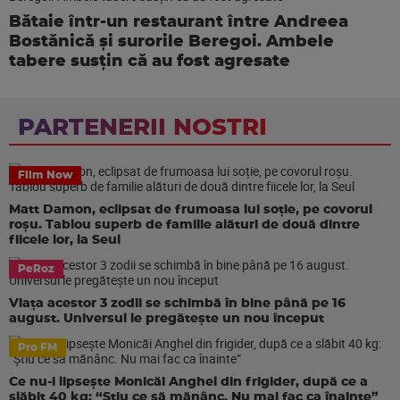
Bătaie într-un restaurant între Andreea
Bostănică și surorile Beregoi. Ambele
tabere susțin că au fost agresate
PARTENERII NOSTRI
Film Now
Matt Damon, eclipsat de frumoasa lui soție, pe covorul
roșu. Tablou superb de familie alături de două dintre
fiicele lor, la Seul
PeRoz
Viața acestor 3 zodii se schimbă în bine până pe 16
august. Universul le pregătește un nou început
Pro FM
Ce nu-i lipsește Monicăi Anghel din frigider, după ce a
slăbit 40 kg: “Știu ce să mănânc. Nu mai fac ca înainte”