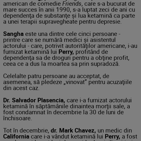
american de comedie
Friends
, care s-a bucurat de
mare succes în anii 1990, s-a luptat zeci de ani cu
dependenţa de substanţe şi lua ketamină ca parte
a unei terapii supravegheate pentru depresie.
Sangha
este una dintre cele cinci persoane -
printre care se numără medici şi asistentul
actorului - care, potrivit autorităţilor americane, i-au
furnizat ketamină lui
Perry,
profitând de
dependenţa sa de droguri pentru a obţine profit,
ceea ce a dus la moartea sa prin supradoză.
Celelalte patru persoane au acceptat, de
asemenea, să pledeze „vinovat” pentru acuzaţiile
din acest caz.
Dr. Salvador Plasencia,
care i-a furnizat actorului
ketamină în săptămânile dinaintea morţii sale, a
fost condamnat în decembrie la 30 de luni de
închisoare.
Tot în decembrie,
dr. Mark Chavez,
un medic din
California
care i-a vândut ketamină lui
Perry,
a fost