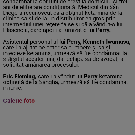
condamnat la opt luni de arest la domiciliu şi trei
ani de eliberare condiţionată. Medicul din San
Diego a recunoscut că a obţinut ketamina de la
clinica sa şi de la un distribuitor en gros prin
intermediul unei reţete false şi că a vândut-o lui
Plasencia, care apoi i-a furnizat-o lui
Perry.
Asistentul personal al lui
Perry, Kenneth Iwamasa,
care l-a ajutat pe actor să cumpere şi să-şi
injecteze ketamina, urmează să fie condamnat la
sfârşitul acestei luni, dar echipa sa de avocaţi a
solicitat amânarea procesului.
Eric Fleming,
care i-a vândut lui
Perry
ketamina
obţinută de la Sangha, urmează să fie condamnat
în iunie.
Galerie foto