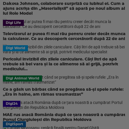
Dakota Johnson, colaborare surpriză cu iubitul ei. Cum a
ajuns actrița din „Materialiștii” să apară pe noul album al
lui Role Model
Digi Life
Televizorul ar putea fi mai rău pentru creier decât munca
la calculator. Ce au descoperit cercetătorii după 22 de ani
Digi World
Pericolul invizibil din zilele caniculare. Câți litri de apă
trebuie să bei vara și la ce alimente să ai grijă, potrivit
medicului...
Digi Animal World
Ce a găsit un bărbat când se pregătea să-și spele rufele:
„Era în haine, am rămas traumatizat”
Digi24
MAE rus atacă România după ce țara noastră a cumpărat
Portul Giurgiulești din Republica Moldova
DigiSport