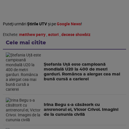
Puteţi urmări
Știrile UTV
şi pe
Google News
!
Etichete:
matthew perry
,
actori
,
decese showbiz
Cele mai citite
Ștefania Uță este campioană
mondială U20 la 400 de metri
garduri. Românca a alergat cea mai
bună cursă a carierei
Irina Begu s-a căsătorit cu
antrenorul ei, Victor Crivoi. Imagini
de la cununia civilă