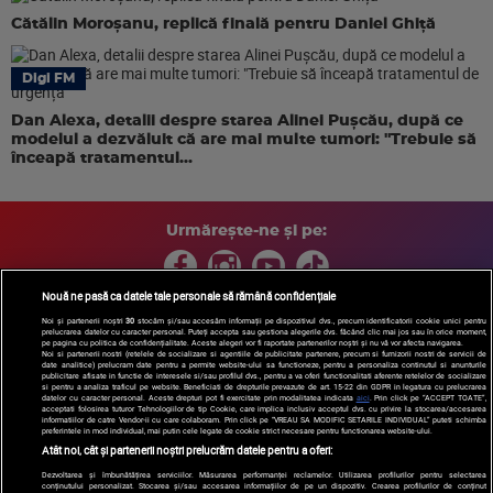
Cătălin Moroșanu, replică finală pentru Daniel Ghiță
Digi FM
Dan Alexa, detalii despre starea Alinei Pușcău, după ce
modelul a dezvăluit că are mai multe tumori: "Trebuie să
înceapă tratamentul...
Urmărește-ne și pe:
Nouă ne pasă ca datele tale personale să rămână confidențiale
Noi și partenerii noștri
30
stocăm și/sau accesăm informații pe dispozitivul dvs., precum identificatorii cookie unici pentru
prelucrarea datelor cu caracter personal. Puteți accepta sau gestiona alegerile dvs. făcând clic mai jos sau în orice moment,
Copyright © 2026 / DIGI ROMANIA S.A.
pe pagina cu politica de confidențialitate. Aceste alegeri vor fi raportate partenerilor noștri și nu vă vor afecta navigarea.
Arhiva
Comunicate de presă
Politica de confidentialitate
Termeni
Noi si partenerii nostri (retelele de socializare si agentiile de publicitate partenere, precum si furnizorii nostri de servicii de
date analitice) prelucram date pentru a permite website-ului sa functioneze, pentru a personaliza continutul si anunturile
si conditii
Gestionați preferințele
|
Contact/Info
Codul etic
publicitare afisate in functie de interesele si/sau profilul dvs., pentru a va oferi functionalitati aferente retelelor de socializare
si pentru a analiza traficul pe website. Beneficiati de drepturile prevazute de art. 15-22 din GDPR in legatura cu prelucrarea
datelor cu caracter personal. Aceste drepturi pot fi exercitate prin modalitatea indicata
aici
. Prin click pe “ACCEPT TOATE”,
acceptati folosirea tuturor Tehnologiilor de tip Cookie, care implica inclusiv acceptul dvs. cu privire la stocarea/accesarea
informatiilor de catre Vendor-ii cu care colaboram. Prin click pe “VREAU SA MODIFIC SETARILE INDIVIDUAL” puteti schimba
preferintele in mod individual, mai putin cele legate de cookie strict necesare pentru functionarea website-ului.
Atât noi, cât și partenerii noștri prelucrăm datele pentru a oferi:
Dezvoltarea și îmbunătățirea serviciilor. Măsurarea performanței reclamelor. Utilizarea profilurilor pentru selectarea
conținutului personalizat. Stocarea și/sau accesarea informațiilor de pe un dispozitiv. Crearea profilurilor de conținut