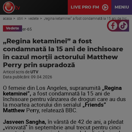
LIVE PRO FM
MENIU
acasa
stiri
vedete
„regina ketaminei” a fost condamnată la 15 ani de închisoare în cazul morţii actorului matthew perry prin supradoză
Vedete
„Regina ketaminei” a fost
condamnată la 15 ani de închisoare
în cazul morţii actorului Matthew
Perry prin supradoză
Articol scris de
UTV
Data publicării:
09.04.2026
O femeie din Los Angeles, supranumită
„Regina
ketaminei”,
a fost condamnată la 15 ani de
închisoare pentru vânzarea de droguri care au dus
la moartea actorului din serialul
„Friends”
Matthew
Pe
r
ry, relatează BBC.
Jasveen Sangha,
în vârstă de 42 de ani, a pledat
„vinovată” în septembrie anul trecut pentru cinci