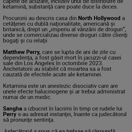
capete de acuzare, inclusiv unul de distribuire de
ketamină, substanţă care poate duce la deces.
Procurorii au descris casa din
North Hollywood
a
cetăţenei cu dublă naţionalitate, americană şi
britanică, drept un „imperiu al vânzării de droguri”,
unde se comercializau diverse droguri către clienţi
bogaţi şi cu relaţii.
Matthew Perry,
care se lupta de ani de zile cu
dependenţa, a fost găsit mort în jacuzzi-ul casei
sale din Los Angeles în octombrie 2023.
Anchetatorii au stabilit că moartea sa a fost
cauzată de efectele acute ale ketaminei.
Ketamina este un anestezic disociativ care are
unele efecte halucinogene şi ar trebui administrat
numai de un medic.
Sangha
a izbucnit în lacrimi în timp ce rudele lui
Perry
s-au adresat instanţei, înainte ca judecătorul
să pronunţe sentinţa.
Judecătorul a spus că ea trebuie să răspundă