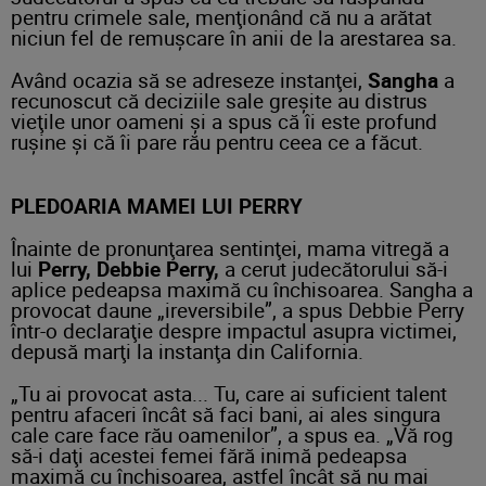
pentru crimele sale, menţionând că nu a arătat
niciun fel de remuşcare în anii de la arestarea sa.
Având ocazia să se adreseze instanţei,
Sangha
a
recunoscut că deciziile sale greşite au distrus
vieţile unor oameni şi a spus că îi este profund
ruşine şi că îi pare rău pentru ceea ce a făcut.
PLEDOARIA MAMEI LUI PERRY
Înainte de pronunţarea sentinţei, mama vitregă a
lui
Perry, Debbie Perry,
a cerut judecătorului să-i
aplice pedeapsa maximă cu închisoarea. Sangha a
provocat daune „ireversibile”, a spus Debbie Perry
într-o declaraţie despre impactul asupra victimei,
depusă marţi la instanţa din California.
„Tu ai provocat asta... Tu, care ai suficient talent
pentru afaceri încât să faci bani, ai ales singura
cale care face rău oamenilor”, a spus ea. „Vă rog
să-i daţi acestei femei fără inimă pedeapsa
maximă cu închisoarea, astfel încât să nu mai