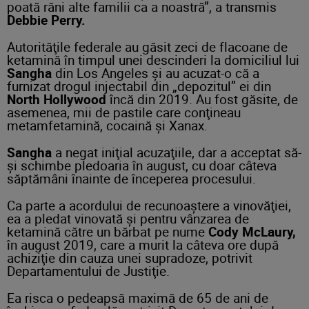
poată răni alte familii ca a noastră”, a transmis
Debbie Perry.
Autorităţile federale au găsit zeci de flacoane de
ketamină în timpul unei descinderi la domiciliul lui
Sangha
din Los Angeles şi au acuzat-o că a
furnizat drogul injectabil din „depozitul” ei din
North Hollywood
încă din 2019. Au fost găsite, de
asemenea, mii de pastile care conţineau
metamfetamină, cocaină şi Xanax.
Sangha
a negat iniţial acuzaţiile, dar a acceptat să-
şi schimbe pledoaria în august, cu doar câteva
săptămâni înainte de începerea procesului.
Ca parte a acordului de recunoaştere a vinovăţiei,
ea a pledat vinovată şi pentru vânzarea de
ketamină către un bărbat pe nume
Cody McLaury,
în august 2019, care a murit la câteva ore după
achiziţie din cauza unei supradoze, potrivit
Departamentului de Justiţie.
Ea risca o pedeapsă maximă de 65 de ani de