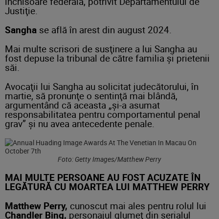
închisoare federală, potrivit Departamentului de
Justiţie.
Sangha
se află în arest din august 2024.
Mai multe scrisori de susţinere a lui Sangha au
fost depuse la tribunal de către familia şi prietenii
săi.
Avocaţii lui Sangha au solicitat judecătorului, în
martie, să pronunţe o sentinţă mai blândă,
argumentând că aceasta „şi-a asumat
responsabilitatea pentru comportamentul penal
grav” şi nu avea antecedente penale.
Foto: Getty Images/Matthew Perry
MAI MULTE PERSOANE AU FOST ACUZATE ÎN
LEGĂTURĂ CU MOARTEA LUI MATTHEW PERRY
Matthew Perry,
cunoscut mai ales pentru rolul lui
Chandler Bing,
personajul glumeţ din serialul