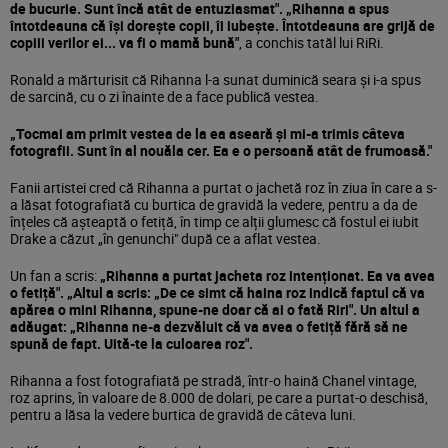
de bucurie. Sunt încă atât de entuziasmat". „Rihanna a spus
întotdeauna că își dorește copii, îi iubește. Întotdeauna are grijă de
copiii verilor ei... va fi o mamă bună"
, a conchis tatăl lui RiRi.
Ronald a mărturisit că Rihanna l-a sunat duminică seara și i-a spus
de sarcină, cu o zi înainte de a face publică vestea.
„Tocmai am primit vestea de la ea aseară și mi-a trimis câteva
fotografii. Sunt în al nouăla cer. Ea e o persoană atât de frumoasă."
Fanii artistei cred că Rihanna a purtat o jachetă roz în ziua în care a s-
a lăsat fotografiată cu burtica de gravidă la vedere, pentru a da de
înțeles că așteaptă o fetiță, în timp ce alții glumesc că fostul ei iubit
Drake a căzut „în genunchi" după ce a aflat vestea.
Un fan a scris:
„Rihanna a purtat jacheta roz intenționat. Ea va avea
o fetiță". „Altul a scris: „De ce simt că haina roz indică faptul că va
apărea o mini Rihanna, spune-ne doar că ai o fată Riri". Un altul a
adăugat: „Rihanna ne-a dezvăluit că va avea o fetiță fără să ne
spună de fapt. Uită-te la culoarea roz".
Rihanna a fost fotografiată pe stradă, într-o haină Chanel vintage,
roz aprins, în valoare de 8.000 de dolari, pe care a purtat-o deschisă,
pentru a lăsa la vedere burtica de gravidă de câteva luni.