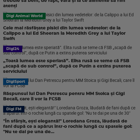
trebuie să bem, de fapt, vara și la ce alimente să fim
atenți
Digi Animal World
Cele mai răsfățate pisici din lumea vedetelor: de la
Calippo a lui Ed Sheeran la Meredith Grey a lui Taylor
Swift
Digi24
„Toată lumea este speriată”. Elita rusă se teme că FSB
„scapă de sub control”, după ce Putin a extins puterea
serviciului
DigiSport
Răspunsul lui Dan Petrescu pentru MM Stoica și Gigi
Becali, care îl vor la FCSB
Digi FM
"În sfârșit, ești elegantă!" Loredana Groza, lăudată de
fani după ce a apărut într-o rochie lungă cu spatele gol:
"Nu te dai pe una de...