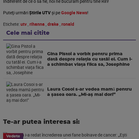
Indiferent de ce o sa fie, noi ne bucuram pentru tine Riri!
Puteţi urmări
Știrile UTV
şi pe
Google News
!
Etichete:
utv
,
rihanna
,
drake
,
ronald
Cele mai citite
Gina Pistol a vorbit pentru prima
dată despre relația cu tatăl ei. Cum i-
a schimbat viața fiica sa, Josephine
Laura Cosoi s-ar vedea mamǎ pentru
a şasea oara. „Mi-aș mai dori”
Te-ar putea interesa si:
Vedete