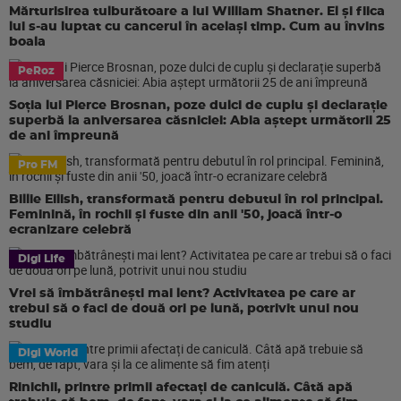
Mărturisirea tulburătoare a lui William Shatner. El și fiica
lui s-au luptat cu cancerul în același timp. Cum au învins
boala
PeRoz
Soția lui Pierce Brosnan, poze dulci de cuplu și declarație
superbă la aniversarea căsniciei: Abia aștept următorii 25
de ani împreună
Pro FM
Billie Eilish, transformată pentru debutul în rol principal.
Feminină, în rochii și fuste din anii '50, joacă într-o
ecranizare celebră
Digi Life
Vrei să îmbătrânești mai lent? Activitatea pe care ar
trebui să o faci de două ori pe lună, potrivit unui nou
studiu
Digi World
Rinichii, printre primii afectați de caniculă. Câtă apă