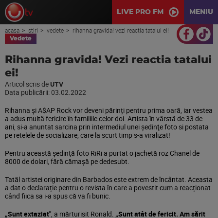
LIVE PRO FM
MENIU
acasa
stiri
vedete
rihanna gravida! vezi reactia tatalui ei!
Vedete
Rihanna gravida! Vezi reactia tatalui
ei!
Articol scris de
UTV
Data publicării:
03.02.2022
Rihanna și A$AP Rock vor deveni părinți pentru prima oară, iar vestea
a adus multă fericire în familiile celor doi. Artista în vârstă de 33 de
ani, si-a anuntat sarcina prin intermediul unei şedinţe foto si postata
pe retelele de socializare, care la scurt timp s-a viralizat!
Pentru această şedinţă foto RiRi a purtat o jachetă roz Chanel de
8000 de dolari, fără cămaşă pe dedesubt.
Tatăl artistei originare din Barbados este extrem de încântat. Aceasta
a dat o declarație pentru o revista în care a povestit cum a reacționat
când fiica sa i-a spus că va fi bunic.
„Sunt extaziat"
, a mărturisit Ronald.
„Sunt atât de fericit. Am sărit