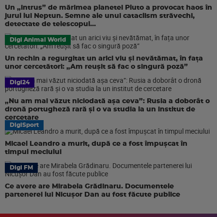
Un „intrus” de mărimea planetei Pluto a provocat haos în
jurul lui Neptun. Semne ale unui cataclism străvechi,
detectate de telescopul...
Digi Animal World
Un rechin a regurgitat un arici viu și nevătămat, în fața
unor cercetători: „Am reușit să fac o singură poză”
Digi24
„Nu am mai văzut niciodată așa ceva”: Rusia a doborât o
dronă portugheză rară și o va studia la un institut de
cercetare
DigiSport
Micael Leandro a murit, după ce a fost împușcat în
timpul meciului
Digi FM
Ce avere are Mirabela Grădinaru. Documentele
partenerei lui Nicușor Dan au fost făcute publice