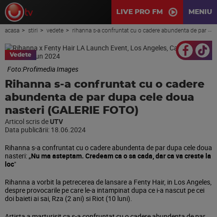
LIVE PRO FM
MENIU
acasa
stiri
vedete
rihanna s-a confruntat cu o cadere abundenta de par dupa cele doua nasteri (galerie foto)
Vedete
Foto:Profimedia Images
Rihanna s-a confruntat cu o cadere
abundenta de par dupa cele doua
nasteri (GALERIE FOTO)
Articol scris de
UTV
Data publicării:
18.06.2024
Rihanna s-a confruntat cu o cadere abundenta de par dupa cele doua
nasteri: „
Nu ma asteptam. Credeam ca o sa cada, dar ca va creste la
loc
"
Rihanna a vorbit la petrecerea de lansare a Fenty Hair, in Los Angeles,
despre provocarile pe care le-a intampinat dupa ce i-a nascut pe cei
doi baieti ai sai, Rza (2 ani) si Riot (10 luni).
Artista a marturisit ca s-a confruntat cu o cadere abundenta de par