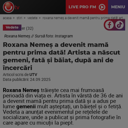
LIVE PRO FM
MENIU
acasa
stiri
vedete
roxana nemeș a devenit mamă pentru prima dată! artista a născut gemeni, fată și băiat, după ani de încercări
Vedete
Roxana Nemeș // Sursă foto: Instagram
Roxana Nemeș a devenit mamă
pentru prima dată! Artista a născut
gemeni, fată și băiat, după ani de
încercări
Articol scris de
UTV
Data publicării:
24.09.2025
Roxana Nemeș
trăiește cea mai frumoasă
perioadă din viața ei. Artista în vârstă de 36 de ani
a devenit mamă pentru prima dată și a adus pe
lume
gemenii
mult așteptați, un băiețel și o fetiță.
Vedeta a anunțat evenimentul pe rețelele de
socializare, unde a publicat și prima fotografie în
care apare cu micuții la piept.