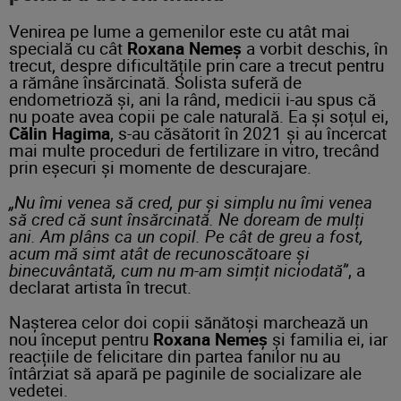
Venirea pe lume a gemenilor este cu atât mai
specială cu cât
Roxana Nemeș
a vorbit deschis, în
trecut, despre dificultățile prin care a trecut pentru
a rămâne însărcinată. Solista suferă de
endometrioză și, ani la rând, medicii i-au spus că
nu poate avea copii pe cale naturală. Ea și soțul ei,
Călin Hagima
, s-au căsătorit în 2021 și au încercat
mai multe proceduri de fertilizare in vitro, trecând
prin eșecuri și momente de descurajare.
„Nu îmi venea să cred, pur și simplu nu îmi venea
să cred că sunt însărcinată. Ne doream de mulți
ani. Am plâns ca un copil. Pe cât de greu a fost,
acum mă simt atât de recunoscătoare și
binecuvântată, cum nu m-am simțit niciodată”
, a
declarat artista în trecut.
Nașterea celor doi copii sănătoși marchează un
nou început pentru
Roxana Nemeș
și familia ei, iar
reacțiile de felicitare din partea fanilor nu au
întârziat să apară pe paginile de socializare ale
vedetei.