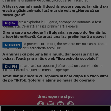
A lăsat geamul mașinii deschis peste noapte, iar când s-a
trezit a găsit animalul atârnat de volan: „Noroc că se
mișcă greu”
Digi24
Drona care a explodat în Bulgaria, aproape de România,
a fost identificată. Ce arată analiza preliminară a epavei
DigiSport
A anunțat că prietena lui a murit, dar aceasta nici nu
exista. Toată țara a râs de el: ”Escrocheria secolului”
Digi FM
Ambulanță atacată cu topoare și bâte după un zvon viral
de pe TikTok. Șoferul a ajuns pe masa de operație
Urmărește-ne și pe: