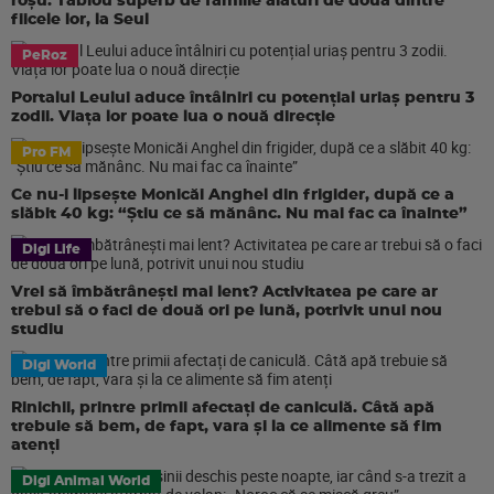
roșu. Tablou superb de familie alături de două dintre
fiicele lor, la Seul
PeRoz
Portalul Leului aduce întâlniri cu potențial uriaș pentru 3
zodii. Viața lor poate lua o nouă direcție
Pro FM
Ce nu-i lipsește Monicăi Anghel din frigider, după ce a
slăbit 40 kg: “Știu ce să mănânc. Nu mai fac ca înainte”
Digi Life
Vrei să îmbătrânești mai lent? Activitatea pe care ar
trebui să o faci de două ori pe lună, potrivit unui nou
studiu
Digi World
Rinichii, printre primii afectați de caniculă. Câtă apă
trebuie să bem, de fapt, vara și la ce alimente să fim
atenți
Digi Animal World