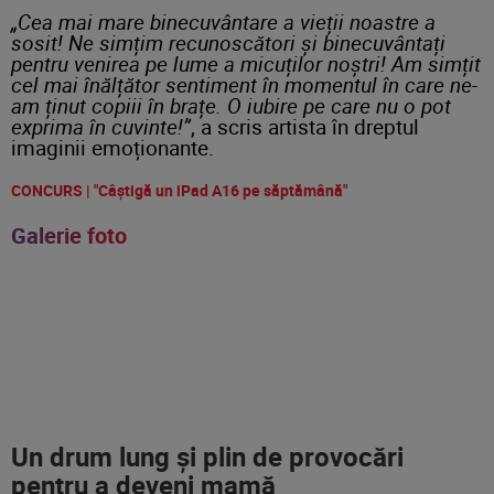
„Cea mai mare binecuvântare a vieții noastre a
sosit! Ne simțim recunoscători și binecuvântați
pentru venirea pe lume a micuților noștri! Am simțit
cel mai înălțător sentiment în momentul în care ne-
am ținut copiii în brațe. O iubire pe care nu o pot
exprima în cuvinte!”
, a scris artista în dreptul
imaginii emoționante.
CONCURS | "Câștigă un iPad A16 pe săptămână"
Galerie foto
Un drum lung și plin d
e provocări
pentru a deveni mamă