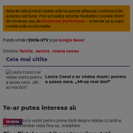
Setarile tale privind cookie-urile nu permit afisarea continutul din
aceasta sectiune. Poti actualiza setarile modulelor coookie direct
din browser sau de
Gestionați preferințele
– e nevoie sa accepti
cookie-urile social media
Puteţi urmări
Știrile UTV
şi pe
Google News
!
Etichete:
familie
,
sarcina
,
roxana nemes
Cele mai citite
Laura Cosoi s-ar vedea mamǎ pentru
a şasea oara. „Mi-aș mai dori”
Te-ar putea interesa si:
Vedete