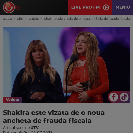
LIVE PRO FM
MENIU
acasa
stiri
vedete
shakira este vizata de o noua ancheta de frauda fiscala
Vedete
Shakira este vizata de o noua
ancheta de frauda fiscala
Articol scris de
UTV
Data publicării:
21.07.2023