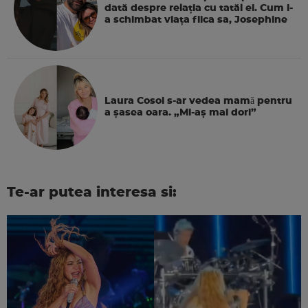
dată despre relația cu tatăl ei. Cum i-
a schimbat viața fiica sa, Josephine
Laura Cosoi s-ar vedea mamǎ pentru
a şasea oara. „Mi-aș mai dori”
Te-ar putea interesa si: