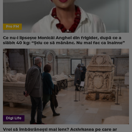
Pro FM
Ce nu-i lipsește Monicăi Anghel din frigider, după ce a
slăbit 40 kg: “Știu ce să mănânc. Nu mai fac ca înainte”
Digi Life
Vrei să îmbătrânești mai lent? Activitatea pe care ar