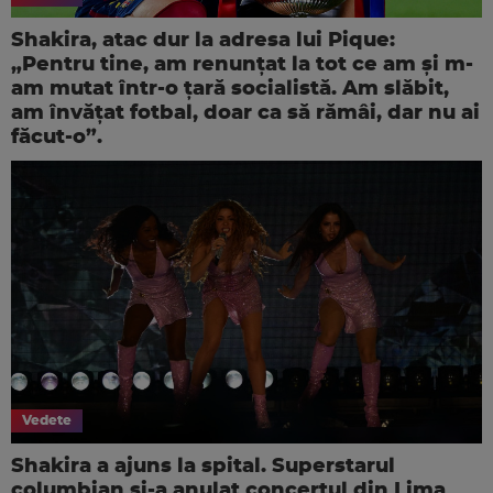
Shakira, atac dur la adresa lui Pique:
„Pentru tine, am renunţat la tot ce am şi m-
am mutat într-o ţară socialistă. Am slăbit,
am învăţat fotbal, doar ca să rămâi, dar nu ai
făcut-o”.
Vedete
Shakira a ajuns la spital. Superstarul
columbian și-a anulat concertul din Lima