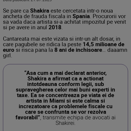
Se pare ca
Shakira
este cercetata intr-o noua
ancheta de frauda fiscala in
Spania
. Procurorii vor
sa vada daca artista si-a achitat impozitul pe venit
si pe avere in anul
2018
.
Cantareata mai este vizata si intr-un alt dosar, in
care pagubele se ridica la peste
14,5 milioane de
euro
si risca pana la
8 ani de inchisoare
… daaamn
girl.
“Asa cum a mai declarat anterior,
Shakira a afirmat ca a actionat
intotdeauna conform legii, sub
supravegherea celor mai buni experti in
taxe. Ea se concentreaza pe viata ei de
artista in Miami si este calma si
increzatoare ca problemele fiscale cu
care se confrunta se vor rezolva
favorabil”
, transmite echipa de avocati ai
Shakirei.