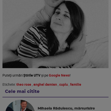
Puteţi urmări
Știrile UTV
şi pe
Google News
!
Etichete:
theo rose
,
anghel damian
,
cuplu
,
familie
Cele mai citite
Mihaela Rădulescu, mărturisire