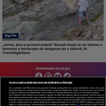
Digi FM
„Anna, ţine-ţi prostul acasă!" Reacţii după ce un bărbat a
desenat o declaraţie de dragoste pe o stâncă, în
Transfăgărăşan
Urmărește-ne și pe:
Nouă ne pasă ca datele tale personale să rămână confidențiale
Noi și partenerii noștri
30
stocăm și/sau accesăm informații pe dispozitivul dvs., precum identificatorii cookie unici pentru
prelucrarea datelor cu caracter personal. Puteți accepta sau gestiona alegerile dvs. făcând clic mai jos sau în orice moment,
Copyright © 2026 / DIGI ROMANIA S.A.
pe pagina cu politica de confidențialitate. Aceste alegeri vor fi raportate partenerilor noștri și nu vă vor afecta navigarea.
Arhiva
Comunicate de presă
Politica de confidentialitate
Termeni
Noi si partenerii nostri (retelele de socializare si agentiile de publicitate partenere, precum si furnizorii nostri de servicii de
date analitice) prelucram date pentru a permite website-ului sa functioneze, pentru a personaliza continutul si anunturile
si conditii
Gestionați preferințele
|
Contact/Info
Codul etic
publicitare afisate in functie de interesele si/sau profilul dvs., pentru a va oferi functionalitati aferente retelelor de socializare
si pentru a analiza traficul pe website. Beneficiati de drepturile prevazute de art. 15-22 din GDPR in legatura cu prelucrarea
datelor cu caracter personal. Aceste drepturi pot fi exercitate prin modalitatea indicata
aici
. Prin click pe “ACCEPT TOATE”,