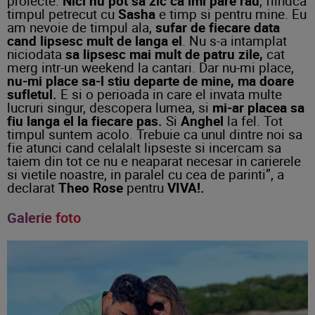
proiecte.
Nici nu pot sa zic ca imi pare rau
, fiindca
timpul petrecut cu
Sasha
e timp si pentru mine. Eu
am nevoie de timpul ala,
sufar de fiecare data
cand lipsesc mult de langa el
. Nu s-a intamplat
niciodata
sa lipsesc mai mult de patru zile,
cat
merg intr-un weekend la cantari. Dar nu-mi place,
nu-mi place sa-l stiu departe de mine, ma doare
sufletul.
E si o perioada in care el invata multe
lucruri singur, descopera lumea, si
mi-ar placea sa
fiu langa el la fiecare pas.
Si
Anghel
la fel. Tot
timpul suntem acolo. Trebuie ca unul dintre noi sa
fie atunci cand celalalt lipseste si incercam sa
taiem din tot ce nu e neaparat necesar in carierele
si vietile noastre, in paralel cu cea de parinti”, a
declarat
Theo Rose
pentru
VIVA!.
Galerie foto