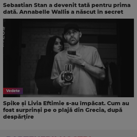
Sebastian Stan a devenit tată pentru prima
dată. Annabelle Wallis a născut în secret
Vedete
Spike și Livia Eftimie s-au împăcat. Cum au
fost surprinși pe o plajă din Grecia, după
despărțire