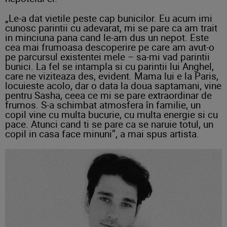
„Le-a dat vietile peste cap bunicilor. Eu acum imi
cunosc parintii cu adevarat, mi se pare ca am trait
in minciuna pana cand le-am dus un nepot. Este
cea mai frumoasa descoperire pe care am avut-o
pe parcursul existentei mele – sa-mi vad parintii
bunici. La fel se intampla si cu parintii lui Anghel,
care ne viziteaza des, evident. Mama lui e la Paris,
locuieste acolo, dar o data la doua saptamani, vine
pentru Sasha, ceea ce mi se pare extraordinar de
frumos. S-a schimbat atmosfera în familie, un
copil vine cu multa bucurie, cu multa energie si cu
pace. Atunci cand ti se pare ca se naruie totul, un
copil in casa face minuni”, a mai spus artista.