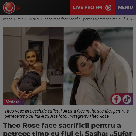
LIVE PRO FM
MENIU
acasa
stiri
vedete
theo rose face sacrificii pentru a petrece timp cu fiul ei, sasha: „sufar de fiecare data cand lipsesc mult de langa el”
Vedete
Theo Rose isi Deschide sufletul: Artista face multe sacrificii pentru a
petrece timp cu fiul ei//Sursa foto: Instagram/Theo Rose
Theo Rose face sacrificii pentru a
petrece timp cu fiul ei, Sasha: „Sufar