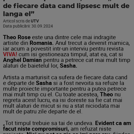
de fiecare data cand lipsesc mult de
langa el”
Articol scris de
UTV
Data publicării:
30.09.2024
Theo Rose
este una dintre cele mai indragite
artiste din
Romania.
Anul trecut a devenit mamica,
iar acum a povestit intr-un interviu pentru revista
VIVA!
cum isi gestioneaza timpul, atat ea, cat si
Anghel Damian
pentru a petrece cat mai mult timp
alaturi de baietelul lor,
Sasha.
Artista a marturisit ca sufera de fiecare data cand
e departe de
Sasha
si a fost nevoita sa refuze la
multe proiecte importante pentru a putea petrece
mai mult timp cu el. Cu toate acestea,
Theo
nu
regreta acest lucru, ea isi doreste sa fie cat mai
mult alaturi de micut si nu a stat niciodata mai
mult de patru zile departe de el.
„Tot timpul trebuie sa tai de undeva.
Evident ca am
facut niste compromisuri,
am refuzat niste