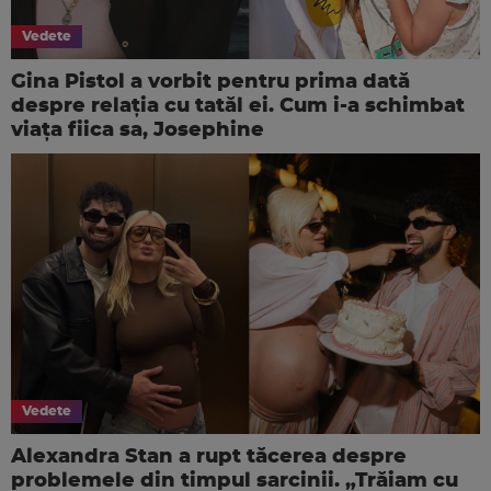
Vedete
Gina Pistol a vorbit pentru prima dată
despre relația cu tatăl ei. Cum i-a schimbat
viața fiica sa, Josephine
Vedete
Alexandra Stan a rupt tăcerea despre
problemele din timpul sarcinii. „Trăiam cu