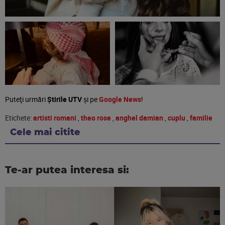
Puteţi urmări
Știrile UTV
şi pe
Google News
!
Etichete:
artisti romani
,
theo rose
,
anghel damian
,
cuplu
,
familie
Cele mai citite
Te-ar putea interesa si: