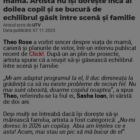
mamă. Artista nu își dorește încă al
doilea copil și se bucură de
echilibrul găsit între scenă și familie
Articol scris de
UTV
Data publicării:
07.11.2025
Theo Rose
a vorbit sincer despre viața de mamă,
carieră și planurile de viitor, într-un interviu publicat
recent de
Click!
. După un an plin de proiecte,
artista spune că a reușit să-și găsească echilibrul
între scenă și familie.
„
Mi-am adaptat programul la el, îl duc dimineața la
grădiniță ca să nu existe probleme de niciun fel. Nu
mai sunt obosită, doarme copilul noaptea
”, a spus
Theo,
referindu-se la fiul ei,
Sasha Ioan
, în vârstă
de doi ani.
Deși mulți se întreabă dacă își dorește să-și
mărească familia, artista a fost categorică: „
Nu-mi
doresc în 2026 un copilaș. Abia am înțeles ce e
asta! Acum, mai stau un pic să mă bucur de el
”.