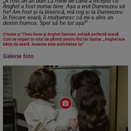
„
A fost un an bun! La mine de când a început cu
Anghel a fost numai bine. Așa a vrut Dumnezeu să
fie! Am fost și la biserică, mă rog și la Dumnezeu
în fiecare seară, îi mulțumesc că mi-a ales un
destin frumos. Sper să fie tot așa!
”.
Citește și "Theo Rose și Anghel Damian, echipă perfectă acasă.
Cum se împart în rolul de părinți pentru fiul lor Sasha: „Anghel are
băița de seară. Aceasta este activitatea lor”
Galerie foto