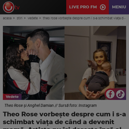
LIVE PRO FM
MENIU
acasa
stiri
vedete
theo rose vorbește despre cum i s-a schimbat viața de când a devenit mamă. artista nu își dorește încă al doilea copil și se bucură de echilibrul găsit între scenă și familie
Vedete
Theo Rose și Anghel Damian // Sursă foto: Instagram
Theo Rose vorbește despre cum i s-a
schimbat viața de când a devenit