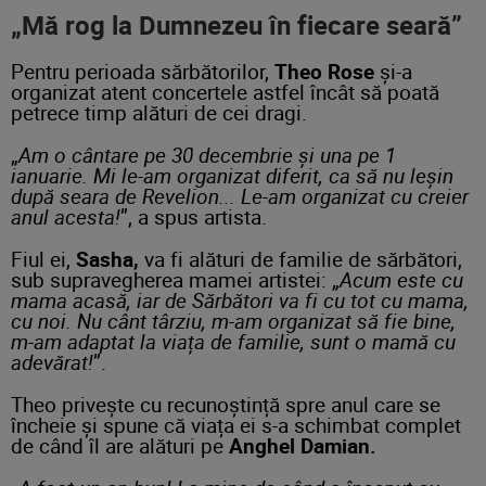
„Mă rog la Dumnezeu în fiecare seară”
Pentru perioada sărbătorilor,
Theo Rose
și-a
organizat atent concertele astfel încât să poată
petrece timp alături de cei dragi.
„
Am o cântare pe 30 decembrie și una pe 1
ianuarie. Mi le-am organizat diferit, ca să nu leșin
după seara de Revelion... Le-am organizat cu creier
anul acesta!
”, a spus artista.
Fiul ei,
Sasha,
va fi alături de familie de sărbători,
sub supravegherea mamei artistei: „
Acum este cu
mama acasă, iar de Sărbători va fi cu tot cu mama,
cu noi. Nu cânt târziu, m-am organizat să fie bine,
m-am adaptat la viața de familie, sunt o mamă cu
adevărat!
”.
Theo privește cu recunoștință spre anul care se
încheie și spune că viața ei s-a schimbat complet
de când îl are alături pe
Anghel Damian.