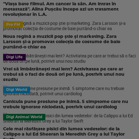
"Viața bate filmul. Am cancer la sân. Am intrat în
metastază". Alina Pușcău începe azi un tratament
revoluționar în L.A.
Pro FM
Noua regină a muzicii pop știe și marketing. Zara
Larsson și-a promovat colecția de costume de baie
purtând-o chiar ea
Digi Life
Vrei să îmbătrânești mai lent? Activitatea pe care ar
trebui să o faci de două ori pe lună, potrivit unui nou
studiu
Digi World
Canicula pune presiune pe inimă. 5 simptome care nu
trebuie ignorate niciodată, potrivit unui cardiolog
Digi Animal World
Cele mai răsfățate pisici din lumea vedetelor: de la
Calippo a lui Ed Sheeran la Meredith Grey a lui Taylor