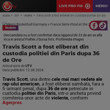
LIVE PRO FM
MENIU
acasa
stiri
vedete
travis scott a fost eliberat din custodia politiei din paris dupa 36 de ore
Vedete
Deocamdata nu a fost confirmat daca rapperul de 33 de ani se afla
inca in arestul Politiei.//Sursa foto: Profimedia Images
Travis Scott a fost eliberat din
custodia politiei din Paris dupa 36
de Ore
Articol scris de
UTV
Data publicării:
12.08.2024
Travis Scott
, una dintre
cele mai mari vedete ale
rap-ului american
, a fost eliberat sambata, fara a
fi urmarit penal, dupa
36 de ore
petrecute in
custodia
politiei din Paris
, intr-o ancheta privind
comiterea unor acte de
violenta
, conform
Agerpres
.