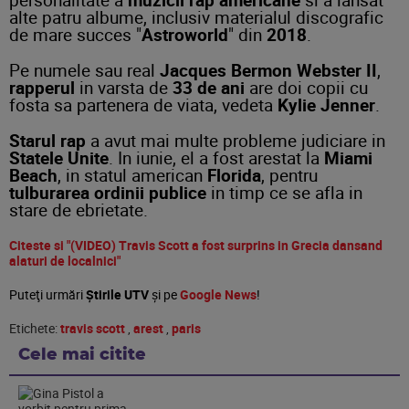
alte patru albume, inclusiv materialul discografic
de mare succes "
Astroworld
" din
2018
.
Pe numele sau real
Jacques Bermon Webster II
,
rapperul
in varsta de
33 de ani
are doi copii cu
fosta sa partenera de viata, vedeta
Kylie Jenner
.
Starul rap
a avut mai multe probleme judiciare in
Statele Unite
. In iunie, el a fost arestat la
Miami
Beach
, in statul american
Florida
, pentru
tulburarea ordinii publice
in timp ce se afla in
stare de ebrietate.
Citeste si "(VIDEO) Travis Scott a fost surprins in Grecia dansand
alaturi de localnici"
Puteţi urmări
Știrile UTV
şi pe
Google News
!
Etichete:
travis scott
,
arest
,
paris
Cele mai citite