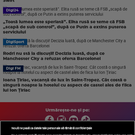
Swift
Digi24
„Toată lumea este speriată”. Elita rusă se teme că FSB
„scapă de sub control”, după ce Putin a extins puterea
serviciului
DigiSport
Rodri nu stă la discuții! Decizia luată, după ce
Manchester City a refuzat oferta Barcelonei
Digi FM
Ioana Țiriac, vacanță de lux în Saint-Tropez. Cât costă o
singură noapte la hotelul cu aspect de castel ales de fiica
lui Ion Țiriac
Urmărește-ne și pe:
Nouă ne pasă ca datele tale personale să rămână confidențiale
Noi și partenerii noștri
30
stocăm și/sau accesăm informații pe dispozitivul dvs., precum identificatorii cookie unici pentru