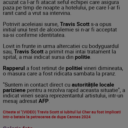
acuzat ca l-ar fi atacat seful echipei care asigura
paza pe timp de noapte a hotelului, pe care l-ar fi
ranit cand a vrut sa intervina.
Potrivit aceleiasi surse,
Travis Scott
s-a opus
initial unui test de alcoolemie si n-ar fi acceptat
sa-si confirme identitatea.
Lovit in frunte in urma altercatiei cu bodyguardul
sau,
Travis Scott
a primit mai intai tratament la
spital, a mai indicat sursa din
politie
.
Rapperul
a fost retinut de
politiei
vineri dimineata,
o masura care a fost ridicata sambata la pranz.
"Suntem in contact direct cu
autoritățile locale
pariziene
pentru a rezolva rapid aceasta situatie", a
indicat vineri seara reprezentantul artistului, intr-un
mesaj adresat
AFP
.
Citeste si "(VIDEO) Travis Scott si iubitul lui Cher au fost implicati
intr-o bataie la petrecerea de dupa Cannes 2024