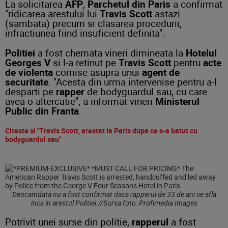
La solicitarea
AFP
,
Parchetul din Paris
a confirmat
"ridicarea arestului lui
Travis Scott
astazi
(sambata) precum si clasarea procedurii,
infractiunea fiind insuficient definita".
Politiei
a fost chemata vineri dimineata la
Hotelul
Georges V
si l-a retinut pe
Travis Scott
pentru
acte
de violenta
comise asupra unui
agent de
securitate
. "Acesta din urma intervenise pentru a-l
desparti pe
rapper
de bodyguardul sau, cu care
avea o altercatie", a informat vineri
Ministerul
Public din Franta
.
Citeste si "Travis Scott, arestat la Paris dupa ce s-a batut cu
bodyguardul sau"
Deocamdata nu a fost confirmat daca rapperul de 33 de ani se afla
inca in arestul Politiei.//Sursa foto: Profimedia Images
Potrivit unei surse din politie,
rapperul
a fost