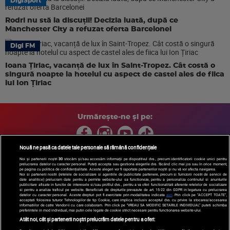
DigiSport
Rodri nu stă la discuții! Decizia luată, după ce
Manchester City a refuzat oferta Barcelonei
Digi FM
Ioana Țiriac, vacanță de lux în Saint-Tropez. Cât costă o
singură noapte la hotelul cu aspect de castel ales de fiica
lui Ion Țiriac
Urmărește-ne și pe:
Nouă ne pasă ca datele tale personale să rămână confidențiale
Noi și partenerii noștri
30
stocăm și/sau accesăm informații pe dispozitivul dvs., precum identificatorii cookie unici pentru
prelucrarea datelor cu caracter personal. Puteți accepta sau gestiona alegerile dvs. făcând clic mai jos sau în orice moment,
Copyright © 2026 / DIGI ROMANIA S.A.
pe pagina cu politica de confidențialitate. Aceste alegeri vor fi raportate partenerilor noștri și nu vă vor afecta navigarea.
Arhiva
Comunicate de presă
Politica de confidentialitate
Termeni
Noi si partenerii nostri (retelele de socializare si agentiile de publicitate partenere, precum si furnizorii nostri de servicii de
date analitice) prelucram date pentru a permite website-ului sa functioneze, pentru a personaliza continutul si anunturile
si conditii
Gestionați preferințele
|
Contact/Info
Codul etic
publicitare afisate in functie de interesele si/sau profilul dvs., pentru a va oferi functionalitati aferente retelelor de socializare
si pentru a analiza traficul pe website. Beneficiati de drepturile prevazute de art. 15-22 din GDPR in legatura cu prelucrarea
datelor cu caracter personal. Aceste drepturi pot fi exercitate prin modalitatea indicata
aici
. Prin click pe “ACCEPT TOATE”,
acceptati folosirea tuturor Tehnologiilor de tip Cookie, care implica inclusiv acceptul dvs. cu privire la stocarea/accesarea
informatiilor de catre Vendor-ii cu care colaboram. Prin click pe “VREAU SA MODIFIC SETARILE INDIVIDUAL” puteti schimba
preferintele in mod individual, mai putin cele legate de cookie strict necesare pentru functionarea website-ului.
Atât noi, cât și partenerii noștri prelucrăm datele pentru a oferi: