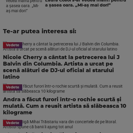
Laura Cosoi s-ar vedea mamǎ pentru
a şasea oara. „Mi-aș mai dori”
Te-ar putea interesa si:
Vedete
Nicole Cherry a cântat la petrecerea lui J
Balvin din Columbia. Artista a urcat pe
scenă alături de DJ-ul oficial al starului
latino
Vedete
Andra a făcut furori într-o rochie scurtă și
mulată. Cum a reusit artista să slăbeasca 10
kilograme
Vedete