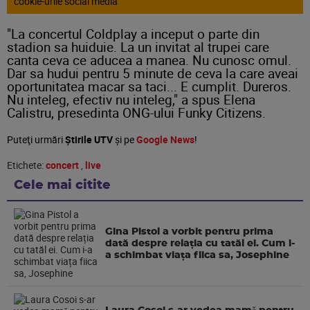
cookie-urile social media
"La concertul Coldplay a inceput o parte din
stadion sa huiduie. La un invitat al trupei care
canta ceva ce aducea a manea. Nu cunosc omul.
Dar sa hudui pentru 5 minute de ceva la care aveai
oportunitatea macar sa taci... E cumplit. Dureros.
Nu inteleg, efectiv nu inteleg," a spus Elena
Calistru, presedinta ONG-ului Funky Citizens.
Puteţi urmări
Știrile UTV
şi pe
Google News
!
Etichete:
concert
,
live
Cele mai citite
Gina Pistol a vorbit pentru prima
dată despre relația cu tatăl ei. Cum i-
a schimbat viața fiica sa, Josephine