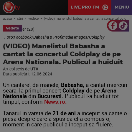
LIVE PRO FM
MENIU
acasa
stiri
vedete
(video) manelistul babasha a cantat la concertul coldplay de pe arena nationala. publicul a huiduit
Vedete
Foto:Facebook/Babasha & Profimedia Images/Coldplay
(VIDEO) Manelistul Babasha a
cantat la concertul Coldplay de pe
Arena Nationala. Publicul a huiduit
Articol scris de
UTV
Data publicării:
12.06.2024
Un cantaret de manele,
Babasha,
a cantat miercuri
seara, la primul concert
Coldplay
de pe
Arena
Nationala
din
Bucuresti.
Publicul l-a huiduit tot
timpul, conform
News.ro.
Tanarul in varsta de
21 de ani
a inceput sa cante o
piesa despre care a spus ca el a compus-o,
moment in care publicul a inceput sa fluiere.