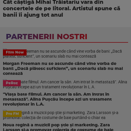
Cât câștigă Mihai Trăistariu vara din
concertele de pe litoral. Artistul spune că
banii îi ajung tot anul
PARTENERII NOSTRI
Film Now
Morgan Freeman nu se ascunde când vine vorba de
bani: „Dacă plătesc suficient”, un scenariu slab nu mai
contează
PeRoz
"Viața bate filmul. Am cancer la sân. Am intrat în
metastază". Alina Pușcău începe azi un tratament
revoluționar în L.A.
Pro FM
Noua regină a muzicii pop știe și marketing. Zara
Larsson și-a promovat colecția de costume de baie