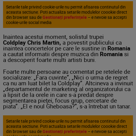
Setarile tale privind cookie-urile nu permit afisarea continutul din
aceasta sectiune. Poti actualiza setarile modulelor coookie direct
din browser sau de
Gestionați preferințele
– e nevoie sa accepti
cookie-urile social media
Inaintea acestui moment, solistul trupei
Coldplay Chris Martin,
a povestit publicului ca
inaintea concertelor pe care le sustine in
Romania
a cautat informatii despre muzica din
Romania
si
a descoperit foarte multi artisti buni.
Foarte multe persoane au comentat pe retelele de
socializare: „Fara cuvinte”, „Nici o urma de regret
ca nu am luat bilet la Coldplay”. Altcineva a invinuit
„departamentul de marketing al organizatorului ca
a lipsit de la orele in care s-a predat despre
segmentarea pieţei, focus grup, cercetare de
piata”. „El e noul Gheboasa?”, s-a întrebat un tanar.
Setarile tale privind cookie-urile nu permit afisarea continutul din
aceasta sectiune. Poti actualiza setarile modulelor coookie direct
din browser sau de
Gestionați preferințele
– e nevoie sa accepti