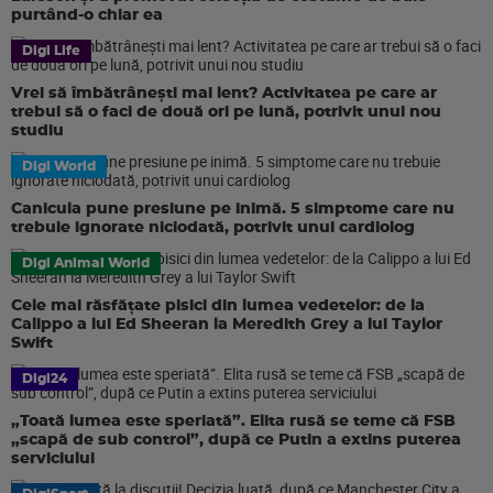
purtând-o chiar ea
Digi Life
Vrei să îmbătrânești mai lent? Activitatea pe care ar
trebui să o faci de două ori pe lună, potrivit unui nou
studiu
Digi World
Canicula pune presiune pe inimă. 5 simptome care nu
trebuie ignorate niciodată, potrivit unui cardiolog
Digi Animal World
Cele mai răsfățate pisici din lumea vedetelor: de la
Calippo a lui Ed Sheeran la Meredith Grey a lui Taylor
Swift
Digi24
„Toată lumea este speriată”. Elita rusă se teme că FSB
„scapă de sub control”, după ce Putin a extins puterea
serviciului