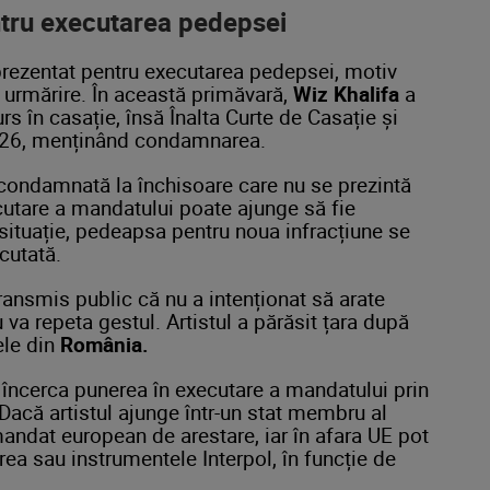
ntru executarea pedepsei
a prezentat pentru executarea pedepsei, motiv
n urmărire. În această primăvară,
Wiz Khalifa
a
rs în casație, însă Înalta Curte de Casație și
2026, menținând condamnarea.
ă condamnată la închisoare care nu se prezintă
cutare a mandatului poate ajunge să fie
 situație, pedeapsa pentru noua infracțiune se
cutată.
ransmis public că nu a intenționat să arate
 va repeta gestul. Artistul a părăsit țara după
ele din
România.
 încerca punerea în executare a mandatului prin
acă artistul ajunge într-un stat membru al
mandat european de arestare, iar în afara UE pot
rea sau instrumentele Interpol, în funcție de