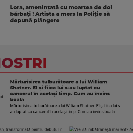
Lora, amenințată cu moartea de doi
bărbați ! Artista a mers la Poliție să
depună plângere
NOSTRI
Mărturisirea tulburătoare a lui William
Shatner. El și fiica lui s-au luptat cu
cancerul în același timp. Cum au învins
boala
Mărturisirea tulburătoare a lui William Shatner. El și fiica lui s-
au luptat cu cancerul în același timp. Cum au învins boala