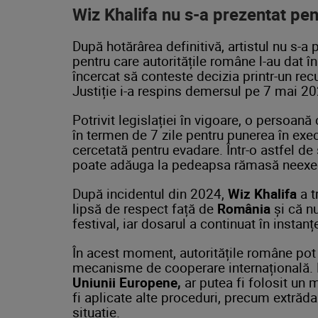
Wiz Khalifa nu s-a prezentat pe
După hotărârea definitivă, artistul nu s-
pentru care autoritățile române l-au dat î
încercat să conteste decizia printr-un recu
Justiție i-a respins demersul pe 7 mai 
Potrivit legislației în vigoare, o persoan
în termen de 7 zile pentru punerea în exe
cercetată pentru evadare. Într-o astfel de
poate adăuga la pedeapsa rămasă neexe
După incidentul din 2024,
Wiz Khalifa
a t
lipsă de respect față de
România
și că nu
festival, iar dosarul a continuat în instanț
În acest moment, autoritățile române pot
mecanisme de cooperare internațională. D
Uniunii Europene,
ar putea fi folosit un 
fi aplicate alte proceduri, precum extrăda
situație.