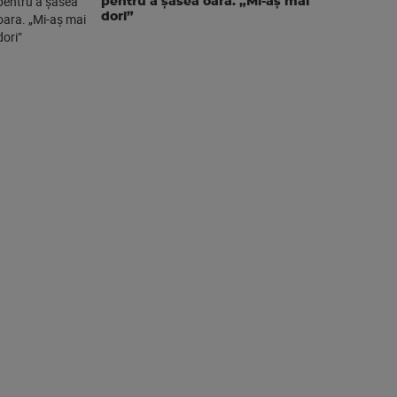
pentru a şasea oara. „Mi-aș mai
dori”