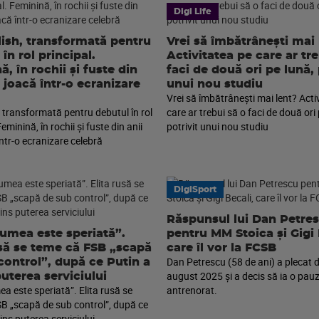
Digi Life
ilish, transformată pentru
Vrei să îmbătrânești mai 
în rol principal.
Activitatea pe care ar tr
, în rochii și fuste din
faci de două ori pe lună, 
, joacă într-o ecranizare
unui nou studiu
Vrei să îmbătrânești mai lent? Acti
sh, transformată pentru debutul în rol
care ar trebui să o faci de două ori 
Feminină, în rochii și fuste din anii
potrivit unui nou studiu
într-o ecranizare celebră
DigiSport
Răspunsul lui Dan Petre
lumea este speriată”.
pentru MM Stoica și Gigi 
usă se teme că FSB „scapă
care îl vor la FCSB
Dan Petrescu (58 de ani) a plecat d
control”, după ce Putin a
august 2025 și a decis să ia o pauz
puterea serviciului
a este speriată”. Elita rusă se
antrenorat.
B „scapă de sub control”, după ce
ins puterea serviciului