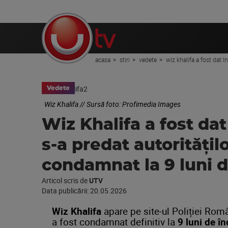
acasa
stiri
vedete
wiz khalifa a fost dat 
Vedete
Wiz Khalifa // Sursă foto: Profimedia Images
Wiz Khalifa a fost da
s-a predat autoritățil
condamnat la 9 luni d
Articol scris de
UTV
Data publicării:
20.05.2026
Wiz Khalifa
apare pe site-ul Poliției Rom
a fost condamnat definitiv la
9 luni de î