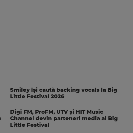
Smiley își caută backing vocals la Big
Little Festival 2026
Digi FM, ProFM, UTV și HIT Music
Channel devin parteneri media ai Big
Little Festival