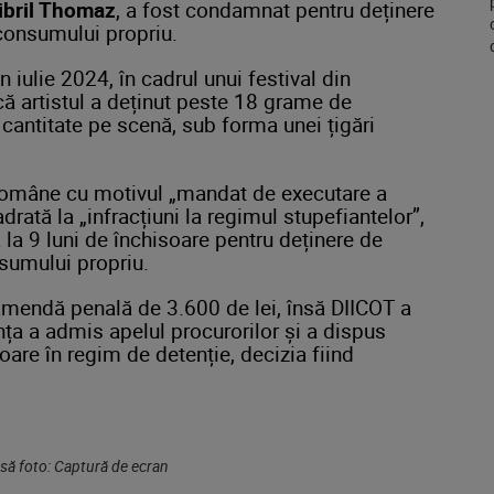
ibril Thomaz
, a fost condamnat pentru deținere
 consumului propriu.
n iulie 2024, în cadrul unui festival din
 că artistul a deținut peste 18 grame de
 cantitate pe scenă, sub forma unei țigări
 Române cu motivul „mandat de executare a
rată la „infracțiuni la regimul stupefiantelor”,
a 9 luni de închisoare pentru deținere de
nsumului propriu.
mendă penală de 3.600 de lei, însă DIICOT a
ța a admis apelul procurorilor și a dispus
oare în regim de detenție, decizia fiind
rsă foto: Captură de ecran