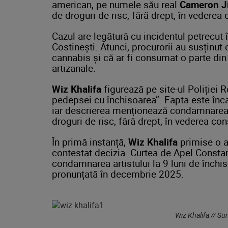
american, pe numele său real
Cameron J
de droguri de risc, fără drept, în vederea
Cazul are legătură cu incidentul petrecut î
Costinești. Atunci, procurorii au susținut
cannabis și că ar fi consumat o parte din
artizanale.
Wiz Khalifa
figurează pe site-ul Poliției
pedepsei cu închisoarea”. Fapta este încad
iar descrierea menționează condamnarea l
droguri de risc, fără drept, în vederea co
În primă instanță,
Wiz Khalifa
primise o a
contestat decizia. Curtea de Apel Constan
condamnarea artistului la 9 luni de închis
pronunțată în decembrie 2025.
Wiz Khalifa // Su