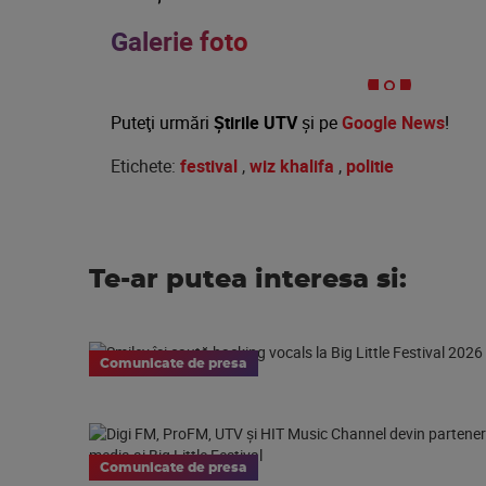
Galerie foto
Puteţi urmări
Știrile UTV
şi pe
Google News
!
Etichete:
festival
,
wiz khalifa
,
politie
Te-ar putea interesa si:
Comunicate de presa
Comunicate de presa