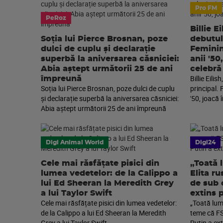
Pro FM
PeRoz
Billie E
Soția lui Pierce Brosnan, poze
debutul 
dulci de cuplu și declarație
Feminină
superbă la aniversarea căsniciei:
anii '50
Abia aștept următorii 25 de ani
celebră
Billie Eili
împreună
Soția lui Pierce Brosnan, poze dulci de cuplu
principal. 
și declarație superbă la aniversarea căsniciei:
'50, joacă 
Abia aștept următorii 25 de ani împreună
Digi Animal World
Digi24
Cele mai răsfățate pisici din
„Toată 
lumea vedetelor: de la Calippo a
Elita r
lui Ed Sheeran la Meredith Grey
de sub 
a lui Taylor Swift
extins 
Cele mai răsfățate pisici din lumea vedetelor:
„Toată lume
de la Calippo a lui Ed Sheeran la Meredith
teme că FS
Grey a lui Taylor Swift
Putin a ext