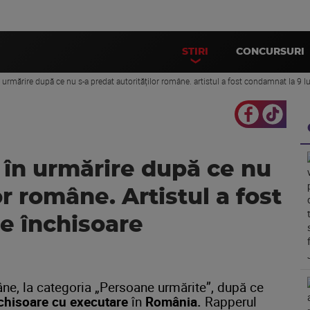
STIRI
CONCURSURI
în urmărire după ce nu s-a predat autorităților române. artistul a fost condamnat la 9 l
t în urmărire după ce nu
or române. Artistul a fost
e închisoare
âne, la categoria „Persoane urmărite”, după ce
nchisoare cu executare
în
România.
Rapperul