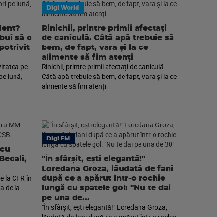
Digi World
lent?
Rinichii, printre primii afectați
ebui să o
de caniculă. Câtă apă trebuie să
potrivit
bem, de fapt, vara și la ce
alimente să fim atenți
vitatea pe
Rinichii, printre primii afectați de caniculă.
pe lună,
Câtă apă trebuie să bem, de fapt, vara și la ce
alimente să fim atenți
Digi FM
scu
Becali,
"În sfârșit, ești elegantă!"
Loredana Groza, lăudată de fani
e la CFR în
după ce a apărut într-o rochie
ă de la
lungă cu spatele gol: "Nu te dai
pe una de...
"În sfârșit, ești elegantă!" Loredana Groza,
lăudată de fani după ce a apărut într-o rochie