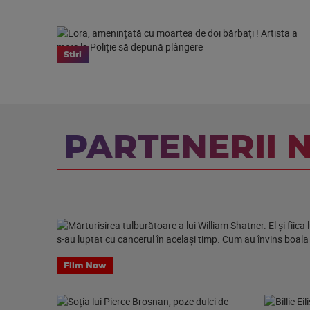
Stiri
PARTENERII 
Film Now