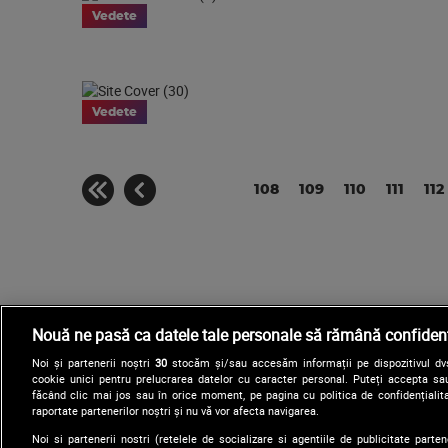
Vedete
Vedete
108
109
110
111
112
Nouă ne pasă ca datele tale personale să rămână confidenț
Noi și partenerii noștri
30
stocăm și/sau accesăm informații pe dispozitivul dvs.
cookie unici pentru prelucrarea datelor cu caracter personal. Puteți accepta sau
făcând clic mai jos sau în orice moment, pe pagina cu politica de confidențialita
raportate partenerilor noștri și nu vă vor afecta navigarea.
Noi si partenerii nostri (retelele de socializare si agentiile de publicitate parten