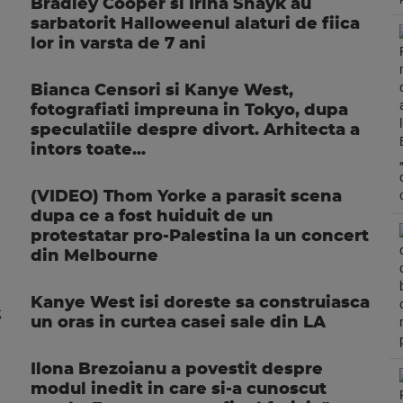
Bradley Cooper si Irina Shayk au
sarbatorit Halloweenul alaturi de fiica
lor in varsta de 7 ani
Bianca Censori si Kanye West,
fotografiati impreuna in Tokyo, dupa
speculatiile despre divort. Arhitecta a
intors toate...
(VIDEO) Thom Yorke a parasit scena
dupa ce a fost huiduit de un
protestatar pro-Palestina la un concert
din Melbourne
Kanye West isi doreste sa construiasca
un oras in curtea casei sale din LA
Ilona Brezoianu a povestit despre
modul inedit in care si-a cunoscut