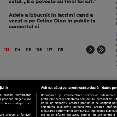
sotul. „E o poveste cu final fericit."
Adele a izbucnit in lacrimi cand a
vazut-o pe Celine Dion in public la
concertul ei
113
114
115
116
117
118
iale
Atât noi, cât și partenerii noștri prelucrăm datele pen
, precum identificatorii
Dezvoltarea și îmbunătățirea serviciilor. Măsurarea 
Urmărește-ne și pe:
 gestiona alegerile dvs.
profilurilor pentru selectarea conținutului personalizat. 
de pe un dispozitiv. Crearea profilurilor de conținut pers
te. Aceste alegeri vor fi
selectarea publicității personalizate. Crearea profilur
Măsurarea performanței conținutului. Înțelegerea publiculu
ere, precum si furnizorii
din surse diferite. Utilizarea datelor limitate pentru a 
Copyright © 2026 / DIGI ROMANIA S.A.