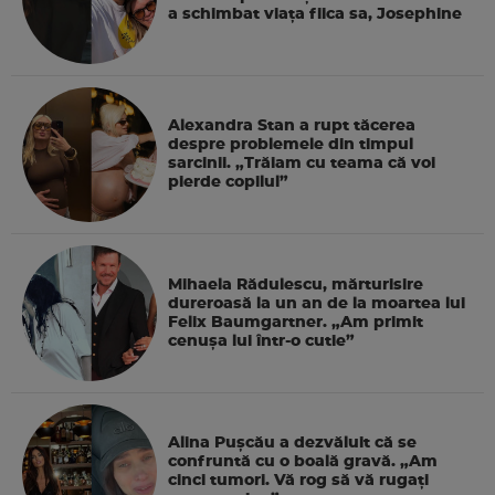
a schimbat viața fiica sa, Josephine
Alexandra Stan a rupt tăcerea
despre problemele din timpul
sarcinii. „Trăiam cu teama că voi
pierde copilul”
Mihaela Rădulescu, mărturisire
dureroasă la un an de la moartea lui
Felix Baumgartner. „Am primit
cenușa lui într-o cutie”
Alina Pușcău a dezvăluit că se
confruntă cu o boală gravă. „Am
cinci tumori. Vă rog să vă rugați