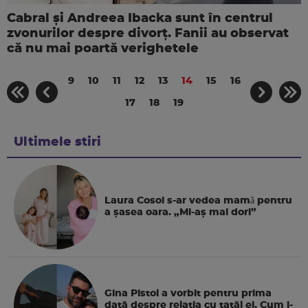
Cabral și Andreea Ibacka sunt în centrul
zvonurilor despre divorț. Fanii au observat
că nu mai poartă verighetele
9
10
11
12
13
14
15
16
17
18
19
Ultimele stiri
Laura Cosoi s-ar vedea mamǎ pentru
a şasea oara. „Mi-aș mai dori”
Gina Pistol a vorbit pentru prima
dată despre relația cu tatăl ei. Cum i-