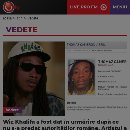
LIVE PRO FM
MENIU
acasa
stiri
vedete
VEDETE
Vedete
Wiz Khalifa a fost dat în urmărire după ce
nu s-a predat autorităților române. Artistul a