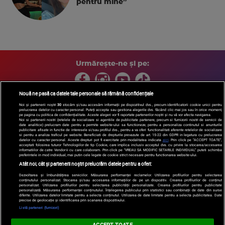
pentru mine”
Urmărește-ne și pe:
Nouă ne pasă ca datele tale personale să rămână confidențiale
Noi și partenerii noștri
30
stocăm și/sau accesăm informații pe dispozitivul dvs., precum identificatorii cookie unici pentru
prelucrarea datelor cu caracter personal. Puteți accepta sau gestiona alegerile dvs. făcând clic mai jos sau în orice moment,
Copyright © 2026 / DIGI ROMANIA S.A.
pe pagina cu politica de confidențialitate. Aceste alegeri vor fi raportate partenerilor noștri și nu vă vor afecta navigarea.
Arhiva
Comunicate de presă
Politica de confidentialitate
Termeni
Noi si partenerii nostri (retelele de socializare si agentiile de publicitate partenere, precum si furnizorii nostri de servicii de
date analitice) prelucram date pentru a permite website-ului sa functioneze, pentru a personaliza continutul si anunturile
si conditii
Gestionați preferințele
|
Contact/Info
Codul etic
publicitare afisate in functie de interesele si/sau profilul dvs., pentru a va oferi functionalitati aferente retelelor de socializare
si pentru a analiza traficul pe website. Beneficiati de drepturile prevazute de art. 15-22 din GDPR in legatura cu prelucrarea
datelor cu caracter personal. Aceste drepturi pot fi exercitate prin modalitatea indicata
aici
. Prin click pe “ACCEPT TOATE”,
acceptati folosirea tuturor Tehnologiilor de tip Cookie, care implica inclusiv acceptul dvs. cu privire la stocarea/accesarea
informatiilor de catre Vendor-ii cu care colaboram. Prin click pe “VREAU SA MODIFIC SETARILE INDIVIDUAL” puteti schimba
preferintele in mod individual, mai putin cele legate de cookie strict necesare pentru functionarea website-ului.
Atât noi, cât și partenerii noștri prelucrăm datele pentru a oferi:
Dezvoltarea și îmbunătățirea serviciilor. Măsurarea performanței reclamelor. Utilizarea profilurilor pentru selectarea
conținutului personalizat. Stocarea și/sau accesarea informațiilor de pe un dispozitiv. Crearea profilurilor de conținut
personalizat. Utilizarea profilurilor pentru selectarea publicității personalizate. Crearea profilurilor pentru publicitate
personalizată. Măsurarea performanței conținutului. Înțelegerea publicului prin statistici sau combinații de date din surse
diferite. Utilizarea datelor limitate pentru a selecta conținutul. Utilizarea de date limitate pentru a selecta publicitatea. Date
precise de geolocație și identificarea prin scanarea dispozitivului.
Listă parteneri (furnizori)
ACCEPT TOATE