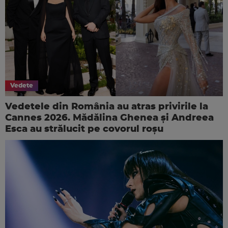
Vedete
Vedetele din România au atras privirile la
Cannes 2026. Mădălina Ghenea și Andreea
Esca au strălucit pe covorul roșu