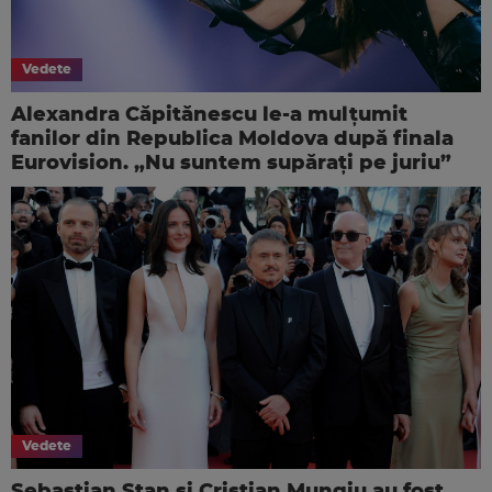
Vedete
Alexandra Căpitănescu le-a mulțumit
fanilor din Republica Moldova după finala
Eurovision. „Nu suntem supărați pe juriu”
Vedete
Sebastian Stan și Cristian Mungiu au fost