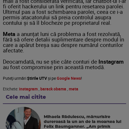
mail a fost considerată verificată, iar chatbot-ul i-ar
fi oferit hackerului un link pentru resetarea parolei.
Ultimul pas a fost schimbarea parolei, ceea ce i-a
permis atacatorului să preia controlul asupra
contului și să îl blocheze pe proprietarul real.
Meta
a anunțat luni că problema a fost rezolvată,
fără să ofere detalii suplimentare despre modul în
care a apărut breșa sau despre numărul conturilor
afectate.
Deocamdată, nu se știe câte conturi de
Instagram
au fost compromise prin această metodă.
Puteţi urmări
Știrile UTV
şi pe
Google News
!
Etichete:
instagram
,
barack obama
,
meta
Cele mai citite
Mihaela Rădulescu, mărturisire
dureroasă la un an de la moartea lui
Felix Baumgartner. „Am primit