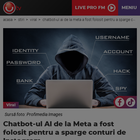
LIVE PRO FM
MENIU
acasa
stiri
viral
chatbot-ul ai de la meta a fost folosit pentru a sparge conturi de instagram
Viral
Sursă foto: Profimedia Images
Chatbot-ul AI de la Meta a fost
folosit pentru a sparge conturi de