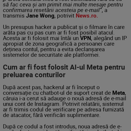
să fac ceva şi am primit mai multe mesaje pentru
confirmarea resetării acesteia pe e-mail”
, a
transmis
Jane Wong
, potrivit
News.ro.
Un presupus hacker a publicat și o filmare în care
arăta pas cu pas cum ar fi fost posibil atacul.
Acesta ar fi folosit mai întâi un
VPN
, alegând un IP
apropiat de zona geografică a persoanei care
deținea contul, pentru a evita declanșarea
sistemelor de securitate ale platformei.
Cum ar fi fost folosit AI-ul Meta pentru
preluarea conturilor
După acest pas, hackerul ar fi început o
conversație cu chatbot-ul de suport creat de
Meta
,
căruia i-a cerut să adauge o nouă adresă de e-mail
unui cont de Instagram. Potrivit relatării, sistemul
ar fi trimis codul de verificare pe adresa furnizată
de atacator, fără verificări suplimentare.
După ce codul a fost introdus, noua adresă de e-