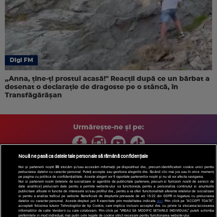
Digi FM
„Anna, ţine-ţi prostul acasă!" Reacţii după ce un bărbat a
desenat o declaraţie de dragoste pe o stâncă, în
Transfăgărăşan
Urmărește-ne și pe:
Nouă ne pasă ca datele tale personale să rămână confidențiale
Noi și partenerii noștri
30
stocăm și/sau accesăm informații pe dispozitivul dvs., precum identificatorii cookie unici pentru
prelucrarea datelor cu caracter personal. Puteți accepta sau gestiona alegerile dvs. făcând clic mai jos sau în orice moment,
Copyright © 2026 / DIGI ROMANIA S.A.
pe pagina cu politica de confidențialitate. Aceste alegeri vor fi raportate partenerilor noștri și nu vă vor afecta navigarea.
Arhiva
Comunicate de presă
Politica de confidentialitate
Termeni
Noi si partenerii nostri (retelele de socializare si agentiile de publicitate partenere, precum si furnizorii nostri de servicii de
date analitice) prelucram date pentru a permite website-ului sa functioneze, pentru a personaliza continutul si anunturile
si conditii
Gestionați preferințele
|
Contact/Info
Codul etic
publicitare afisate in functie de interesele si/sau profilul dvs., pentru a va oferi functionalitati aferente retelelor de socializare
si pentru a analiza traficul pe website. Beneficiati de drepturile prevazute de art. 15-22 din GDPR in legatura cu prelucrarea
datelor cu caracter personal. Aceste drepturi pot fi exercitate prin modalitatea indicata
aici
. Prin click pe “ACCEPT TOATE”,
acceptati folosirea tuturor Tehnologiilor de tip Cookie, care implica inclusiv acceptul dvs. cu privire la stocarea/accesarea
informatiilor de catre Vendor-ii cu care colaboram. Prin click pe “VREAU SA MODIFIC SETARILE INDIVIDUAL” puteti schimba
preferintele in mod individual, mai putin cele legate de cookie strict necesare pentru functionarea website-ului.