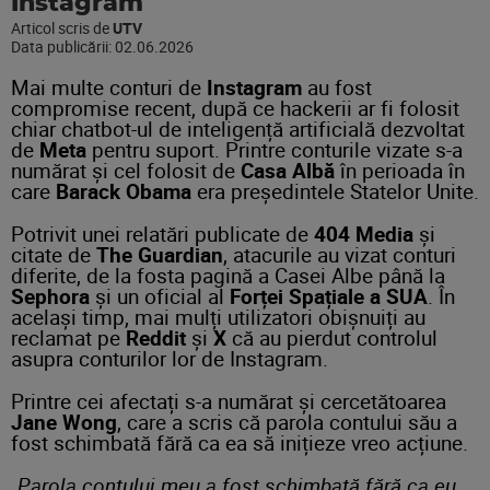
Instagram
Articol scris de
UTV
Data publicării:
02.06.2026
Mai multe conturi de
Instagram
au fost
compromise recent, după ce hackerii ar fi folosit
chiar chatbot-ul de inteligență artificială dezvoltat
de
Meta
pentru suport. Printre conturile vizate s-a
numărat și cel folosit de
Casa Albă
în perioada în
care
Barack Obama
era președintele Statelor Unite.
Potrivit unei relatări publicate de
404 Media
și
citate de
The Guardian
, atacurile au vizat conturi
diferite, de la fosta pagină a Casei Albe până la
Sephora
și un oficial al
Forței Spațiale a SUA
. În
același timp, mai mulți utilizatori obișnuiți au
reclamat pe
Reddit
și
X
că au pierdut controlul
asupra conturilor lor de Instagram.
Printre cei afectați s-a numărat și cercetătoarea
Jane Wong
, care a scris că parola contului său a
fost schimbată fără ca ea să inițieze vreo acțiune.
„Parola contului meu a fost schimbată fără ca eu