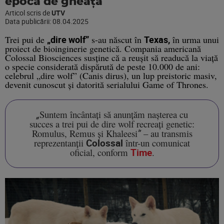
epoca de gheață
Articol scris de
UTV
Data publicării:
08.04.2025
Trei pui de
„dire wolf”
s-au născut în
Texas,
în urma unui
proiect de bioinginerie genetică.
Compania americană
Colossal Biosciences
susține că a reușit să readucă la viață
o specie considerată dispărută de peste
10.000 de ani
:
celebrul
„dire wolf”
(Canis dirus), un lup preistoric masiv,
devenit cunoscut și datorită serialului
Game of Thrones
.
„
Suntem încântați să anunțăm nașterea cu
succes a trei pui de dire wolf recreați genetic:
Romulus, Remus și Khaleesi
”
– au transmis
reprezentanții
Colossal
într-un comunicat
oficial,
conform
Time
.