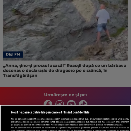
Digi FM
„Anna, ţine-ţi prostul acasă!" Reacţii după ce un bărbat a
desenat o declaraţie de dragoste pe o stâncă, în
Transfăgărăşan
Urmărește-ne și pe:
Nouă ne pasă ca datele tale personale să rămână confidențiale
Noi și partenerii noștri
30
stocăm și/sau accesăm informații pe dispozitivul dvs., precum identificatorii cookie unici pentru
prelucrarea datelor cu caracter personal. Puteți accepta sau gestiona alegerile dvs. făcând clic mai jos sau în orice moment,
Copyright © 2026 / DIGI ROMANIA S.A.
pe pagina cu politica de confidențialitate. Aceste alegeri vor fi raportate partenerilor noștri și nu vă vor afecta navigarea.
Arhiva
Comunicate de presă
Politica de confidentialitate
Termeni
Noi si partenerii nostri (retelele de socializare si agentiile de publicitate partenere, precum si furnizorii nostri de servicii de
date analitice) prelucram date pentru a permite website-ului sa functioneze, pentru a personaliza continutul si anunturile