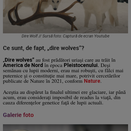
Dire Wolf // Sursă foto: Captură de ecran Youtube
Ce sunt, de fapt, „dire wolves”?
Dire wolves”
au fost prădători uriași care au trăit în
„
America de Nord
în epoca
Pleistocenului.
Deși
semănau cu lupii moderni, erau mai robuști, cu fălci mai
puternice și o constituție mai mare, potrivit cercetărilor
publicate de
Nature
în 2021, conform
Nature
.
Aceștia au dispărut la finalul ultimei ere glaciare, iar până
acum, erau considerați
imposibil de readus
la viață, din
cauza diferențelor genetice față de lupii actuali.
Galerie foto