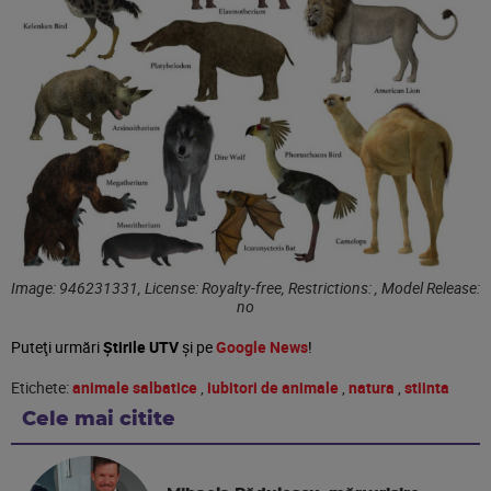
Image: 946231331, License: Royalty-free, Restrictions: , Model Release:
no
Puteţi urmări
Știrile UTV
şi pe
Google News
!
Etichete:
animale salbatice
,
iubitori de animale
,
natura
,
stiinta
Cele mai citite