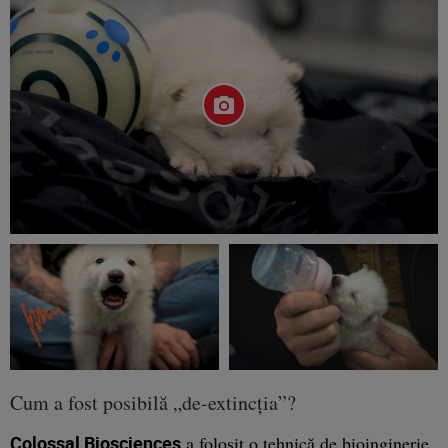
Cum a fost posibilă „de-extincția”?
Colossal Biosciences
a folosit o tehnică de
bioinginerie