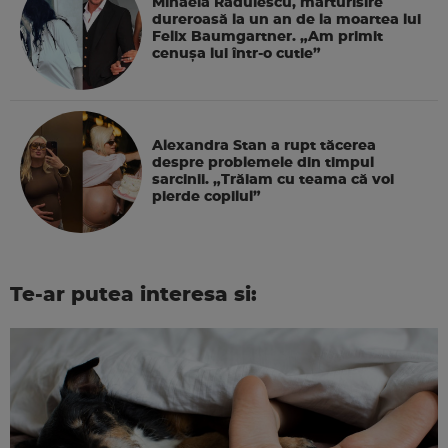
Mihaela Rădulescu, mărturisire
dureroasă la un an de la moartea lui
Felix Baumgartner. „Am primit
cenușa lui într-o cutie”
Alexandra Stan a rupt tăcerea
despre problemele din timpul
sarcinii. „Trăiam cu teama că voi
pierde copilul”
Te-ar putea interesa si: