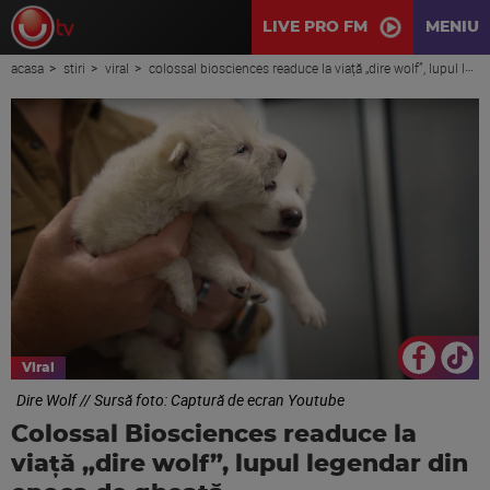
LIVE PRO FM
MENIU
acasa
stiri
viral
colossal biosciences readuce la viață „dire wolf”, lupul legendar din epoca de gheață
Viral
Dire Wolf // Sursă foto: Captură de ecran Youtube
Colossal Biosciences readuce la
viață „dire wolf”, lupul legendar din