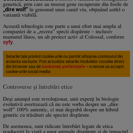
genetică
, prin care au inserat gene recuperate din fosile de
„dire wolf”
în genomul unui canid viu, obținând astfel o
variantă viabilă.
Această tehnologie este parte a unui efort mai amplu al
companiei de a „recrea” specii dispărute – inclusiv
mamutul lânos
, un alt proiect activ al Colossal, conform
syfy
.
Setarile tale privind cookie-urile nu permit afisarea continutul din
aceasta sectiune. Poti actualiza setarile modulelor coookie direct
din browser sau de
Gestionați preferințele
– e nevoie sa accepti
cookie-urile social media
Controverse și întrebări etice
Deși anunțul este revoluționar, unii experți în biologie
evolutivă avertizează că nu este vorba despre un „dire
wolf” 100% autentic, ci mai degrabă despre un
hibrid
genetic
cu trăsături ale speciei dispărute.
De asemenea, sunt ridicate întrebări legate de
etica
readucerii la viață a unor animale dispărute și de impactul