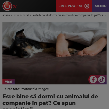
LIVE PRO FM
MENIU
acasa
stiri
viral
este bine să dormi cu animalul de companie în pat? ce spun specialiștii
Viral
Sursă foto: Profimedia Images
Este bine să dormi cu animalul de
companie în pat? Ce spun