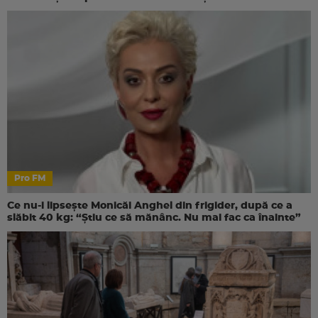
Pro FM
Ce nu-i lipsește Monicăi Anghel din frigider, după ce a
slăbit 40 kg: “Știu ce să mănânc. Nu mai fac ca înainte”