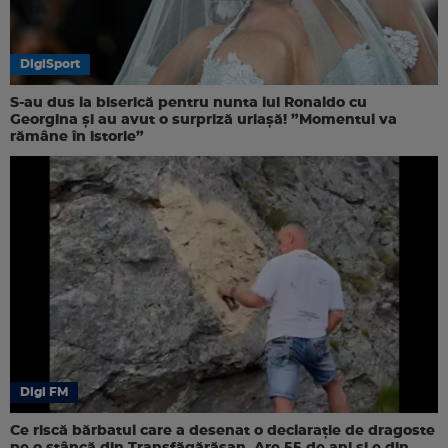
DigiSport
S-au dus la biserică pentru nunta lui Ronaldo cu
Georgina și au avut o surpriză uriașă! ”Momentul va
rămâne în istorie”
Digi FM
Ce riscă bărbatul care a desenat o declarație de dragoste
pe o stâncă din Transfăgărășan. Are 55 de ani și e din