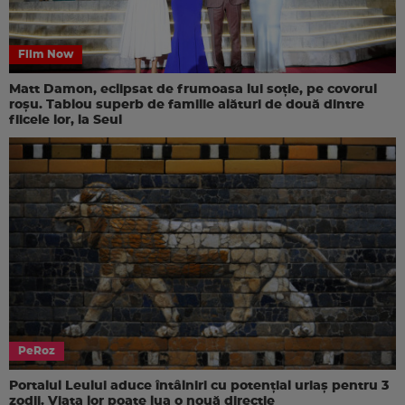
Film Now
Matt Damon, eclipsat de frumoasa lui soție, pe covorul
roșu. Tablou superb de familie alături de două dintre
fiicele lor, la Seul
PeRoz
Portalul Leului aduce întâlniri cu potențial uriaș pentru 3
zodii. Viața lor poate lua o nouă direcție