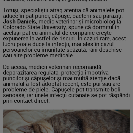
Totuși, specialiștii atrag atenția că animalele pot
aduce în pat purici, căpușe, bacterii sau paraziți.
Josh Daniels
, medic veterinar și microbiolog la
Colorado State University, spune că dormitul în
același pat cu animalul de companie crește
expunerea la astfel de riscuri. În cazuri rare, acest
lucru poate duce la infecții, mai ales în cazul
persoanelor cu imunitate scăzută, răni deschise
sau alte probleme medicale.
De aceea, medicii veterinari recomandă
deparazitarea regulată, protecția împotriva
puricilor și căpușelor și mai multă atenție dacă
animalul a fost adoptat recent, este pui sau are
probleme de piele. Căpușele pot transmite boli
serioase, iar unele infecții cutanate se pot răspândi
prin contact direct.