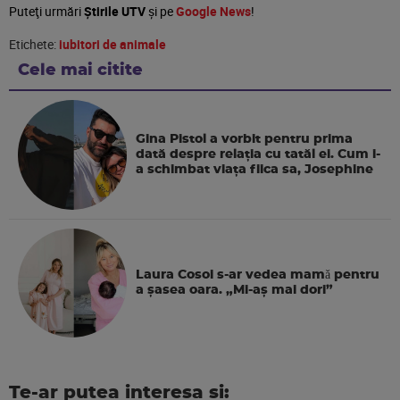
Puteţi urmări
Știrile UTV
şi pe
Google News
!
Etichete:
iubitori de animale
Cele mai citite
Gina Pistol a vorbit pentru prima
dată despre relația cu tatăl ei. Cum i-
a schimbat viața fiica sa, Josephine
Laura Cosoi s-ar vedea mamǎ pentru
a şasea oara. „Mi-aș mai dori”
Te-ar putea interesa si: