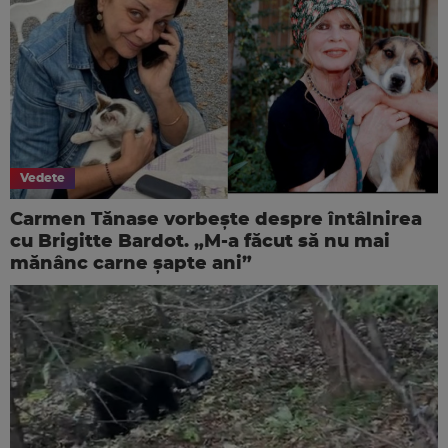
Vedete
Carmen Tănase vorbește despre întâlnirea
cu Brigitte Bardot. „M-a făcut să nu mai
mănânc carne șapte ani”