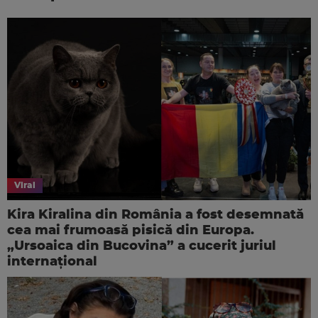
Viral
Kira Kiralina din România a fost desemnată
cea mai frumoasă pisică din Europa.
„Ursoaica din Bucovina” a cucerit juriul
internaţional