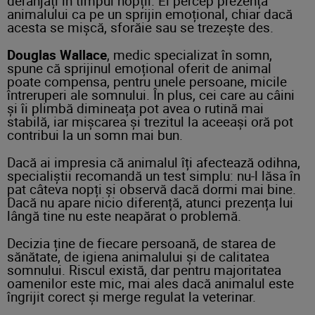
deranjați în timpul nopții. Ei percep prezența
animalului ca pe un sprijin emoțional, chiar dacă
acesta se mișcă, sforăie sau se trezește des.
Douglas Wallace
, medic specializat în somn,
spune că sprijinul emoțional oferit de animal
poate compensa, pentru unele persoane, micile
întreruperi ale somnului. În plus, cei care au câini
și îi plimbă dimineața pot avea o rutină mai
stabilă, iar mișcarea și trezitul la aceeași oră pot
contribui la un somn mai bun.
Dacă ai impresia că animalul îți afectează odihna,
specialiștii recomandă un test simplu: nu-l lăsa în
pat câteva nopți și observă dacă dormi mai bine.
Dacă nu apare nicio diferență, atunci prezența lui
lângă tine nu este neapărat o problemă.
Decizia ține de fiecare persoană, de starea de
sănătate, de igiena animalului și de calitatea
somnului. Riscul există, dar pentru majoritatea
oamenilor este mic, mai ales dacă animalul este
îngrijit corect și merge regulat la veterinar.