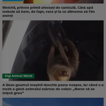
Rinichii, printre primii afectați de caniculă. Câtă apă
trebuie să bem, de fapt, vara și la ce alimente să fim
atenți
Digi Animal World
A lăsat geamul mașinii deschis peste noapte, iar când s-a
trezit a găsit animalul atârnat de volan: „Noroc că se
mișcă greu”