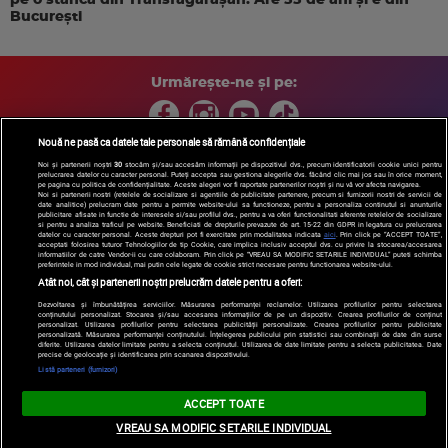
București
Urmărește-ne și pe:
Nouă ne pasă ca datele tale personale să rămână confidențiale
Noi și partenerii noștri
30
stocăm și/sau accesăm informații pe dispozitivul dvs., precum identificatorii cookie unici pentru
prelucrarea datelor cu caracter personal. Puteți accepta sau gestiona alegerile dvs. făcând clic mai jos sau în orice moment,
Copyright © 2026 / DIGI ROMANIA S.A.
pe pagina cu politica de confidențialitate. Aceste alegeri vor fi raportate partenerilor noștri și nu vă vor afecta navigarea.
Arhiva
Comunicate de presă
Politica de confidentialitate
Termeni
Noi si partenerii nostri (retelele de socializare si agentiile de publicitate partenere, precum si furnizorii nostri de servicii de
date analitice) prelucram date pentru a permite website-ului sa functioneze, pentru a personaliza continutul si anunturile
si conditii
Gestionați preferințele
|
Contact/Info
Codul etic
publicitare afisate in functie de interesele si/sau profilul dvs., pentru a va oferi functionalitati aferente retelelor de socializare
si pentru a analiza traficul pe website. Beneficiati de drepturile prevazute de art. 15-22 din GDPR in legatura cu prelucrarea
datelor cu caracter personal. Aceste drepturi pot fi exercitate prin modalitatea indicata
aici
. Prin click pe “ACCEPT TOATE”,
acceptati folosirea tuturor Tehnologiilor de tip Cookie, care implica inclusiv acceptul dvs. cu privire la stocarea/accesarea
informatiilor de catre Vendor-ii cu care colaboram. Prin click pe “VREAU SA MODIFIC SETARILE INDIVIDUAL” puteti schimba
preferintele in mod individual, mai putin cele legate de cookie strict necesare pentru functionarea website-ului.
Atât noi, cât și partenerii noștri prelucrăm datele pentru a oferi:
Dezvoltarea și îmbunătățirea serviciilor. Măsurarea performanței reclamelor. Utilizarea profilurilor pentru selectarea
conținutului personalizat. Stocarea și/sau accesarea informațiilor de pe un dispozitiv. Crearea profilurilor de conținut
personalizat. Utilizarea profilurilor pentru selectarea publicității personalizate. Crearea profilurilor pentru publicitate
personalizată. Măsurarea performanței conținutului. Înțelegerea publicului prin statistici sau combinații de date din surse
diferite. Utilizarea datelor limitate pentru a selecta conținutul. Utilizarea de date limitate pentru a selecta publicitatea. Date
precise de geolocație și identificarea prin scanarea dispozitivului.
Listă parteneri (furnizori)
ACCEPT TOATE
VREAU SA MODIFIC SETARILE INDIVIDUAL