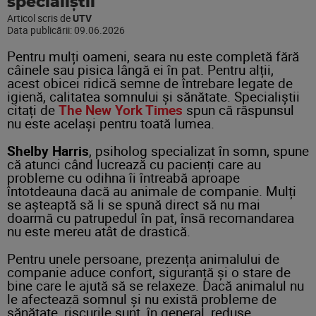
specialiștii
Articol scris de
UTV
Data publicării:
09.06.2026
Pentru mulți oameni, seara nu este completă fără
câinele sau pisica lângă ei în pat. Pentru alții,
acest obicei ridică semne de întrebare legate de
igienă, calitatea somnului și sănătate. Specialiștii
citați de
The New York Times
spun că răspunsul
nu este același pentru toată lumea.
Shelby Harris
, psiholog specializat în somn, spune
că atunci când lucrează cu pacienți care au
probleme cu odihna îi întreabă aproape
întotdeauna dacă au animale de companie. Mulți
se așteaptă să li se spună direct să nu mai
doarmă cu patrupedul în pat, însă recomandarea
nu este mereu atât de drastică.
Pentru unele persoane, prezența animalului de
companie aduce confort, siguranță și o stare de
bine care le ajută să se relaxeze. Dacă animalul nu
le afectează somnul și nu există probleme de
sănătate, riscurile sunt, în general, reduse.