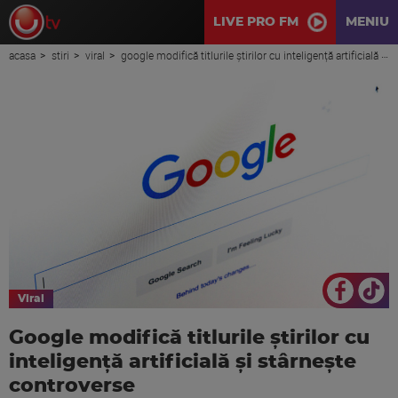
LIVE PRO FM
MENIU
acasa
stiri
viral
google modifică titlurile știrilor cu inteligență artificială și stârnește controverse
Viral
Google modifică titlurile știrilor cu
inteligență artificială și stârnește
controverse