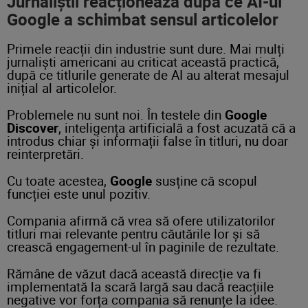
Jurnaliștii reacționează după ce AI-ul
Google a schimbat sensul articolelor
Primele reacții din industrie sunt dure. Mai mulți
jurnaliști americani au criticat această practică,
după ce titlurile generate de AI au alterat mesajul
inițial al articolelor.
Problemele nu sunt noi. În testele din
Google
Discover
, inteligența artificială a fost acuzată că a
introdus chiar și informații false în titluri, nu doar
reinterpretări.
Cu toate acestea,
Google
susține că scopul
funcției este unul pozitiv.
Compania afirmă că vrea să ofere utilizatorilor
titluri mai relevante pentru căutările lor și să
crească engagement-ul în paginile de rezultate.
Rămâne de văzut dacă această direcție va fi
implementată la scară largă sau dacă reacțiile
negative vor forța compania să renunțe la idee.