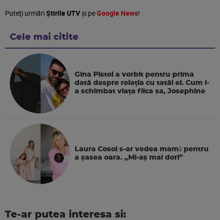
Puteţi urmări
Știrile UTV
şi pe
Google News
!
Cele mai citite
Gina Pistol a vorbit pentru prima
dată despre relația cu tatăl ei. Cum i-
a schimbat viața fiica sa, Josephine
Laura Cosoi s-ar vedea mamǎ pentru
a şasea oara. „Mi-aș mai dori”
Te-ar putea interesa si: