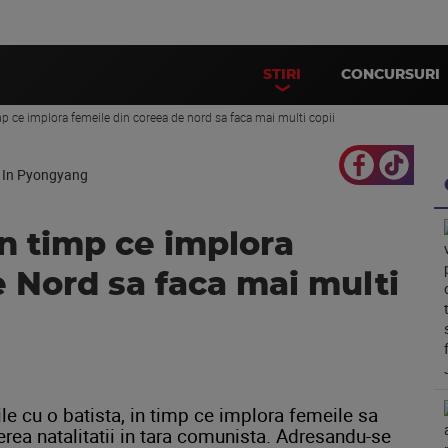
STIRI
CONCURSURI
p ce implora femeile din coreea de nord sa faca mai multi copii
n timp ce implora
 Nord sa faca mai multi
ile cu o batista, in timp ce implora femeile sa
rea natalitatii in tara comunista. Adresandu-se