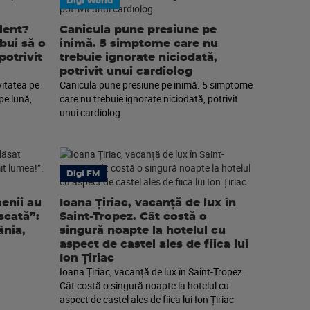
Digi World
lent?
Canicula pune presiune pe
ebui să o
inimă. 5 simptome care nu
potrivit
trebuie ignorate niciodată,
potrivit unui cardiolog
vitatea pe
Canicula pune presiune pe inimă. 5 simptome
pe lună,
care nu trebuie ignorate niciodată, potrivit
unui cardiolog
Digi FM
enii au
Ioana Țiriac, vacanță de lux în
scată”:
Saint-Tropez. Cât costă o
nia,
singură noapte la hotelul cu
aspect de castel ales de fiica lui
Ion Țiriac
Ioana Țiriac, vacanță de lux în Saint-Tropez.
Cât costă o singură noapte la hotelul cu
aspect de castel ales de fiica lui Ion Țiriac