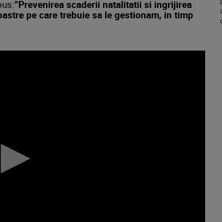
pus:
”Prevenirea scaderii natalitatii si ingrijirea
oastre pe care trebuie sa le gestionam, in timp