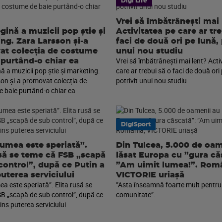
Digi Life
Vrei să îmbătrânești mai 
gină a muzicii pop știe și
Activitatea pe care ar tr
ng. Zara Larsson și-a
faci de două ori pe lună, 
t colecția de costume
unui nou studiu
Vrei să îmbătrânești mai lent? Acti
 purtând-o chiar ea
ă a muzicii pop știe și marketing.
care ar trebui să o faci de două ori 
on și-a promovat colecția de
potrivit unui nou studiu
 baie purtând-o chiar ea
DigiSport
lumea este speriată”.
Din Tulcea, 5.000 de oam
usă se teme că FSB „scapă
lăsat Europa cu ”gura că
control”, după ce Putin a
”Am uimit lumea!”. Româ
puterea serviciului
VICTORIE uriașă
a este speriată”. Elita rusă se
”Asta înseamnă foarte mult pentru
B „scapă de sub control”, după ce
comunitate”.
ins puterea serviciului