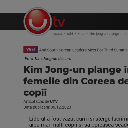
acasa
stiri
viral
kim jong-un plange in tim
Viral
Foto: Kim Jong-un discurs
Kim Jong-un plange i
femeile din Coreea de
copii
Articol scris de
UTV
Data publicării:
06.12.2023
Liderul a fost vazut cum isi sterge lacrim
aiba mai multi copii si sa opreasca scade