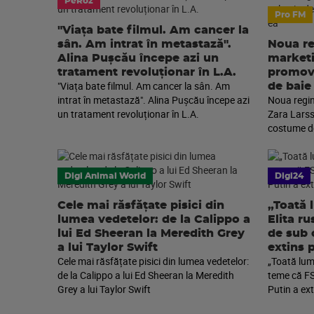
PeRoz
Pro FM
"Viața bate filmul. Am cancer la
sân. Am intrat în metastază".
Noua re
Alina Pușcău începe azi un
marketi
tratament revoluționar în L.A.
promova
"Viața bate filmul. Am cancer la sân. Am
de baie
intrat în metastază". Alina Pușcău începe azi
Noua regin
un tratament revoluționar în L.A.
Zara Larss
costume de
Digi Animal World
Digi24
Cele mai răsfățate pisici din
„Toată 
lumea vedetelor: de la Calippo a
Elita r
lui Ed Sheeran la Meredith Grey
de sub 
a lui Taylor Swift
extins 
Cele mai răsfățate pisici din lumea vedetelor:
„Toată lume
de la Calippo a lui Ed Sheeran la Meredith
teme că FS
Grey a lui Taylor Swift
Putin a ext