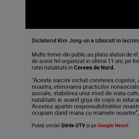
Volume
90%
Dictatorul Kim Jong-un a izbucnit in lacrim
Multe femei din public au plans alaturi de el
de acest fel organizat in ultimii 11 ani, pe f
ratei natalitatii in
Coreea de Nord.
“Aceste sarcini includ cresterea copiilor, 
noastra, eliminarea practicilor nonsociali
sociale, stabilirea unui mod de viata cultu
natalitatii si avand grija de copii si educa
Acestea apartin responsabilitatilor noast
ocupam dand mana cu mamele noastre”, 
Puteţi urmări
Știrile UTV
şi pe
Google News
!