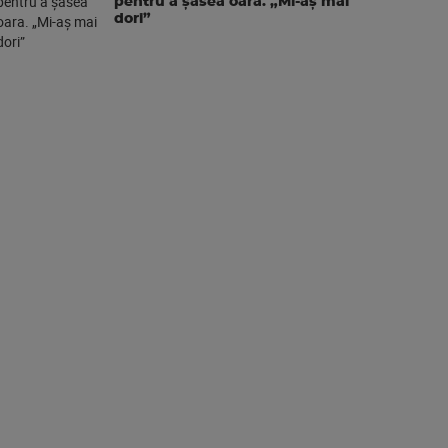
pentru a şasea oara. „Mi-aș mai
dori”