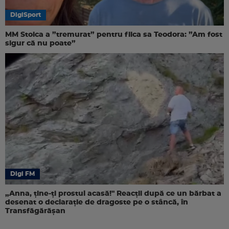
DigiSport
MM Stoica a ”tremurat” pentru fiica sa Teodora: ”Am fost
sigur că nu poate”
Digi FM
„Anna, ţine-ţi prostul acasă!" Reacţii după ce un bărbat a
desenat o declaraţie de dragoste pe o stâncă, în
Transfăgărăşan