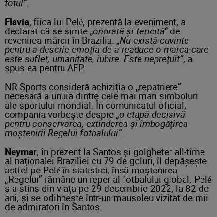
totul”
.
Flavia
, fiica lui Pelé, prezentă la eveniment, a
declarat că se simte
„onorată și fericită”
de
revenirea mărcii în Brazilia.
„Nu există cuvinte
pentru a descrie emoția de a readuce o marcă care
este suflet, umanitate, iubire. Este neprețuit”
, a
spus ea pentru AFP.
NR Sports consideră achiziția o „repatriere”
necesară a unuia dintre cele mai mari simboluri
ale sportului mondial. În comunicatul oficial,
compania vorbește despre
„o etapă decisivă
pentru conservarea, extinderea și îmbogățirea
moștenirii Regelui fotbalului”
.
Neymar
, în prezent la Santos și golgheter all-time
al naționalei Braziliei cu 79 de goluri, îl depășește
astfel pe Pelé în statistici, însă moștenirea
„Regelui” rămâne un reper al fotbalului global. Pelé
s-a stins din viață pe 29 decembrie 2022, la 82 de
ani, și se odihnește într-un mausoleu vizitat de mii
de admiratori în Santos.