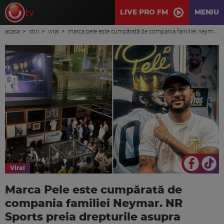
LIVE PRO FM
MENIU
acasa
stiri
viral
marca pele este cumpărată de compania familiei neymar. nr sports preia drepturile asupra numelui legendarului fotbalist
Viral
Marca Pele este cumpărată de
compania familiei Neymar. NR
Sports preia drepturile asupra