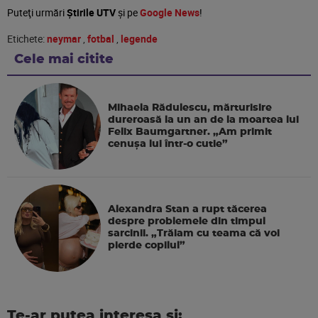
Puteţi urmări
Știrile UTV
şi pe
Google News
!
Etichete:
neymar
,
fotbal
,
legende
Cele mai citite
Mihaela Rădulescu, mărturisire
dureroasă la un an de la moartea lui
Felix Baumgartner. „Am primit
cenușa lui într-o cutie”
Alexandra Stan a rupt tăcerea
despre problemele din timpul
sarcinii. „Trăiam cu teama că voi
pierde copilul”
Te-ar putea interesa si: