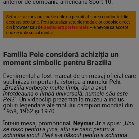
anterior de compania americană Sport 10.
Setarile tale privind cookie-urile nu permit afisarea continutul din
aceasta sectiune. Poti actualiza setarile modulelor coookie direct
din browser sau de
Gestionați preferințele
– e nevoie sa accepti
cookie-urile social media
Familia Pele consideră achiziția un
moment simbolic pentru Brazilia
Evenimentul a fost marcat de un mesaj oficial care
subliniază importanța istorică a numelui Pelé:
„Brazilia vorbește multe limbi, dar a avut
întotdeauna o limbă universală: numele său este
Pelé”
. Un videoclip prezentat la muzeu a inclus
goluri legendare ale triplului campion mondial din
1958, 1962 și 1970.
Într-un mesaj promoțional,
Neymar Jr
a spus:
„Unii
se nasc pentru a juca, alții se nasc pentru a
schimba jocul. Pelé s-a născut pentru a schimba