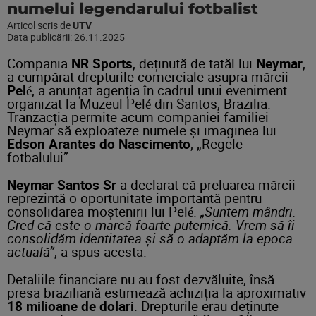
numelui legendarului fotbalist
Articol scris de
UTV
Data publicării:
26.11.2025
Compania
NR Sports
, deținută de tatăl lui
Neymar
,
a cumpărat drepturile comerciale asupra mărcii
Pelé
, a anunțat agenția în cadrul unui eveniment
organizat la Muzeul Pelé din Santos, Brazilia.
Tranzacția permite acum companiei familiei
Neymar să exploateze numele și imaginea lui
Edson Arantes do Nascimento
, „Regele
fotbalului”.
Neymar Santos Sr
a declarat că preluarea mărcii
reprezintă o oportunitate importantă pentru
consolidarea moștenirii lui Pelé.
„Suntem mândri.
Cred că este o marcă foarte puternică. Vrem să îi
consolidăm identitatea și să o adaptăm la epoca
actuală”
, a spus acesta.
Detaliile financiare nu au fost dezvăluite, însă
presa braziliană estimează achiziția la aproximativ
18 milioane de dolari
. Drepturile erau deținute