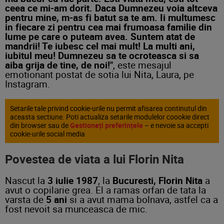
ceea ce mi-am dorit. Daca Dumnezeu voia altceva
pentru mine, m-as fi batut sa te am. Ii multumesc
in fiecare zi pentru cea mai frumoasa familie din
lume pe care o puteam avea. Suntem atat de
mandrii! Te iubesc cel mai mult! La multi ani,
iubitul meu! Dumnezeu sa te ocroteasca si sa
aiba grija de tine, de noi!"
, este mesajul
emotionant postat de sotia lui Nita, Laura, pe
Instagram.
Setarile tale privind cookie-urile nu permit afisarea continutul din
aceasta sectiune. Poti actualiza setarile modulelor coookie direct
din browser sau de
Gestionați preferințele
– e nevoie sa accepti
cookie-urile social media
Povestea de viata a lui Florin Nita
Nascut la
3 iulie 1987
, la
Bucuresti, Florin
Nita
a
avut o copilarie grea. El a ramas orfan de tata la
varsta de
5 ani
si a avut mama bolnava, astfel ca a
fost nevoit sa munceasca de mic.