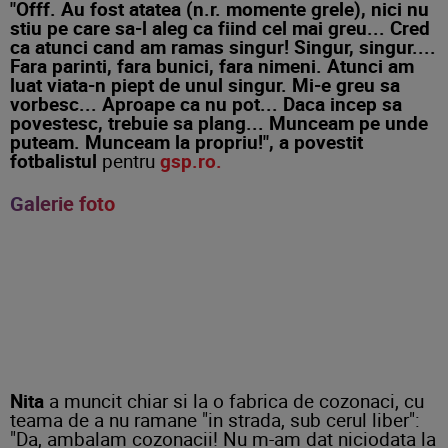
"Offf. Au fost atatea (n.r. momente grele), nici nu
stiu pe care sa-l aleg ca fiind cel mai greu... Cred
ca atunci cand am ramas singur! Singur, singur....
Fara parinti, fara bunici, fara nimeni. Atunci am
luat viata-n piept de unul singur. Mi-e greu sa
vorbesc... Aproape ca nu pot... Daca incep sa
povestesc, trebuie sa plang... Munceam pe unde
puteam. Munceam la propriu!", a povestit
fotbalistul
pentru
gsp.ro.
Galerie foto
Nita
a muncit chiar si la o fabrica de cozonaci, cu
teama de a nu ramane "in strada, sub cerul liber":
"Da, ambalam cozonacii! Nu m-am dat niciodata la