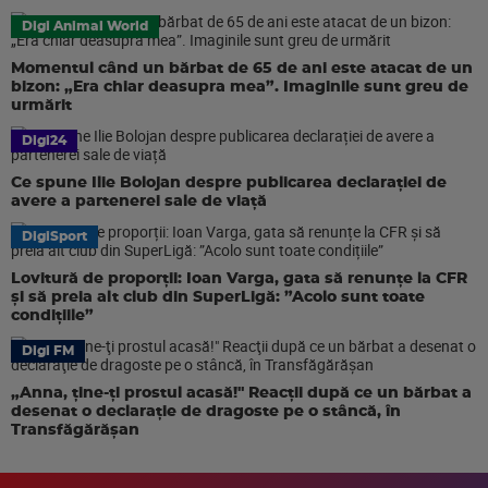
Digi Animal World
Momentul când un bărbat de 65 de ani este atacat de un
bizon: „Era chiar deasupra mea”. Imaginile sunt greu de
urmărit
Digi24
Ce spune Ilie Bolojan despre publicarea declarației de
avere a partenerei sale de viață
DigiSport
Lovitură de proporții: Ioan Varga, gata să renunțe la CFR
și să preia alt club din SuperLigă: ”Acolo sunt toate
condițiile”
Digi FM
„Anna, ţine-ţi prostul acasă!" Reacţii după ce un bărbat a
desenat o declaraţie de dragoste pe o stâncă, în
Transfăgărăşan