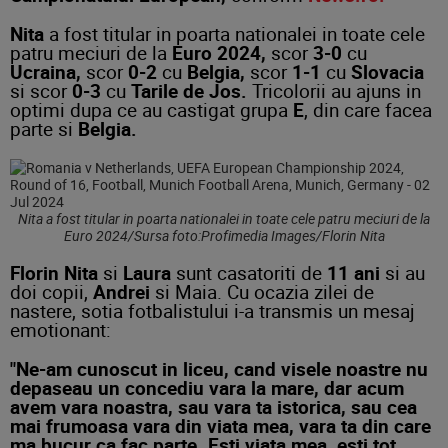
Nita
a fost titular in poarta nationalei in toate cele
patru meciuri de la
Euro 2024,
scor
3-0
cu
Ucraina,
scor
0-2
cu
Belgia,
scor
1-1
cu
Slovacia
si scor
0-3
cu
Tarile de Jos.
Tricolorii au ajuns in
optimi dupa ce au castigat grupa
E
, din care facea
parte si
Belgia.
Nita a fost titular in poarta nationalei in toate cele patru meciuri de la
Euro 2024/Sursa foto:Profimedia Images/Florin Nita
Florin Nita
si
Laura
sunt casatoriti de
11 ani
si au
doi copii,
Andrei
si Maia. Cu ocazia zilei de
nastere, sotia fotbalistului i-a transmis un mesaj
emotionant:
"Ne-am cunoscut in liceu, cand visele noastre nu
depaseau un concediu vara la mare, dar acum
avem vara noastra, sau vara ta istorica, sau cea
mai frumoasa vara din viata mea, vara ta din care
ma bucur ca fac parte. Esti viata mea, esti tot