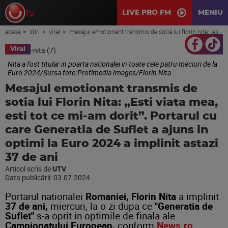
LIVE PRO FM
MENIU
acasa
stiri
viral
mesajul emotionant transmis de sotia lui florin nita: „esti viata mea, esti tot ce mi-am dorit”. portarul cu care generatia de suflet a ajuns in optimi la euro 2024 a implinit astazi 37 de ani
Viral
Nita a fost titular in poarta nationalei in toate cele patru meciuri de la
Euro 2024/Sursa foto:Profimedia Images/Florin Nita
Mesajul emotionant transmis de
sotia lui Florin Nita: „Esti viata mea,
esti tot ce mi-am dorit”. Portarul cu
care Generatia de Suflet a ajuns in
optimi la Euro 2024 a implinit astazi
37 de ani
Articol scris de
UTV
Data publicării:
03.07.2024
Portarul nationalei
Romaniei, Florin Nita
a implinit
37 de ani,
miercuri, la o zi dupa ce
"Generatia de
Suflet"
s-a oprit in optimile de finala ale
Campionatului European,
conform
News.ro.