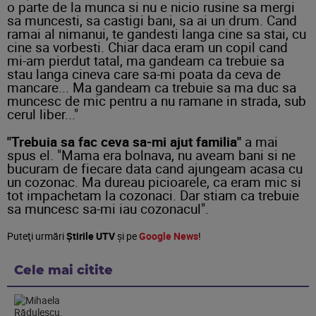
o parte de la munca si nu e nicio rusine sa mergi
sa muncesti, sa castigi bani, sa ai un drum. Cand
ramai al nimanui, te gandesti langa cine sa stai, cu
cine sa vorbesti. Chiar daca eram un copil cand
mi-am pierdut tatal, ma gandeam ca trebuie sa
stau langa cineva care sa-mi poata da ceva de
mancare... Ma gandeam ca trebuie sa ma duc sa
muncesc de mic pentru a nu ramane in strada, sub
cerul liber..."
"Trebuia sa fac ceva sa-mi ajut familia"
a mai
spus el. "Mama era bolnava, nu aveam bani si ne
bucuram de fiecare data cand ajungeam acasa cu
un cozonac. Ma dureau picioarele, ca eram mic si
tot impachetam la cozonaci. Dar stiam ca trebuie
sa muncesc sa-mi iau cozonacul".
Puteţi urmări
Știrile UTV
şi pe
Google News
!
Cele mai citite