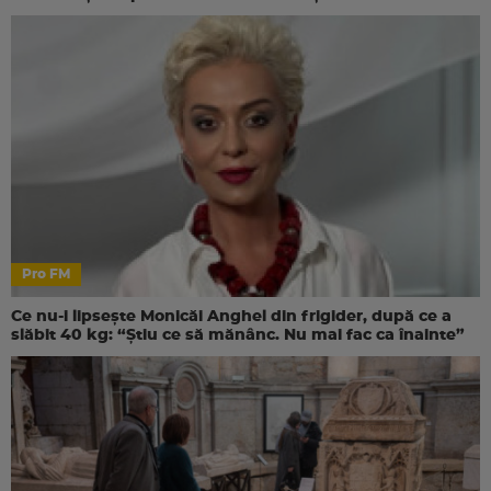
Pro FM
Ce nu-i lipsește Monicăi Anghel din frigider, după ce a
slăbit 40 kg: “Știu ce să mănânc. Nu mai fac ca înainte”