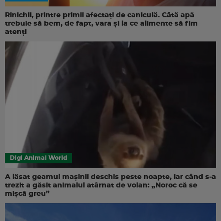
Rinichii, printre primii afectați de caniculă. Câtă apă
trebuie să bem, de fapt, vara și la ce alimente să fim
atenți
Digi Animal World
A lăsat geamul mașinii deschis peste noapte, iar când s-a
trezit a găsit animalul atârnat de volan: „Noroc că se
mișcă greu”