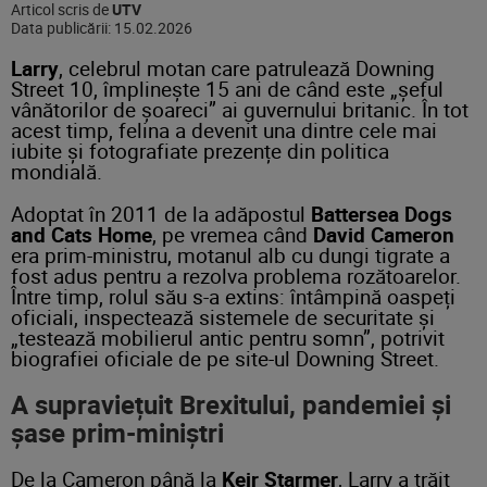
Articol scris de
UTV
Data publicării:
15.02.2026
Larry
, celebrul motan care patrulează Downing
Street 10, împlinește 15 ani de când este „șeful
vânătorilor de șoareci” ai guvernului britanic. În tot
acest timp, felina a devenit una dintre cele mai
iubite și fotografiate prezențe din politica
mondială.
Adoptat în 2011 de la adăpostul
Battersea Dogs
and Cats Home
, pe vremea când
David Cameron
era prim-ministru, motanul alb cu dungi tigrate a
fost adus pentru a rezolva problema rozătoarelor.
Între timp, rolul său s-a extins: întâmpină oaspeți
oficiali, inspectează sistemele de securitate și
„testează mobilierul antic pentru somn”, potrivit
biografiei oficiale de pe site-ul Downing Street.
A supraviețuit Brexitului, pandemiei și
șase prim-miniștri
De la Cameron până la
Keir Starmer
, Larry a trăit