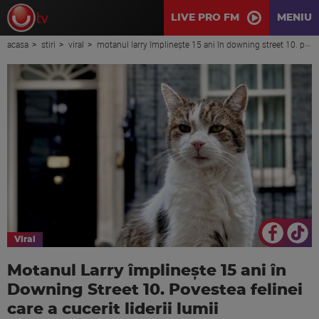
LIVE PRO FM
MENIU
acasa
stiri
viral
motanul larry împlineşte 15 ani în downing street 10. povestea felinei care a cucerit liderii lumii
Viral
Motanul Larry împlineşte 15 ani în
Downing Street 10. Povestea felinei
care a cucerit liderii lumii