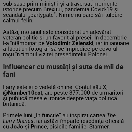
sub șase prim-miniștri și a traversat momente
istorice precum Brexitul, pandemia Covid-19 și
scandalul „partygate”. Nimic nu pare să-i tulbure
calmul felin.
Astăzi, motanul este considerat un adevărat
veteran politic și un favorit al presei. În decembrie
l-a întâmpinat pe
Volodimir Zelenski
, iar în ianuarie
a făcut un fotograf să se împiedice pe covorul
roșu în timpul vizitei președintelui Polonei.
Influencer cu mustăți și sute de mii de
fani
Larry este și o vedetă online. Contul său X,
@Number10cat
, are peste 877.000 de urmăritori
și publică mesaje ironice despre viața politică
britanică.
Primele luni „în funcție” au inspirat cartea
The
Larry Diaries
, iar astăzi împarte reședința oficială
cu
JoJo
și
Prince
, pisicile familiei Starmer.