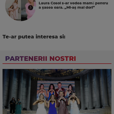
Laura Cosoi s-ar vedea mamǎ pentru
a şasea oara. „Mi-aș mai dori”
Te-ar putea interesa si:
PARTENERII NOSTRI