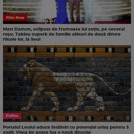
Film Now
Matt Damon, eclipsat de frumoasa lui soție, pe covorul
roșu. Tablou superb de familie alături de două dintre
fiicele lor, la Seul
PeRoz
Portalul Leului aduce întâlniri cu potențial uriaș pentru 3
zodii. Viața lor poate lua o nouă direcție