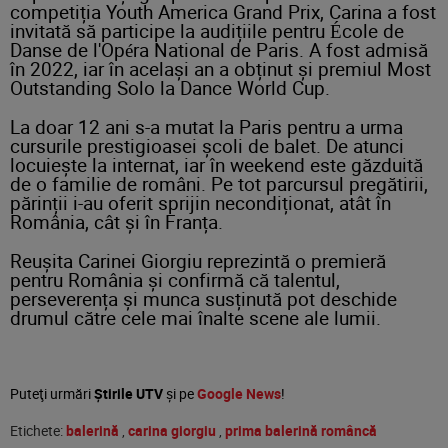
competiția Youth America Grand Prix, Carina a fost
invitată să participe la audițiile pentru École de
Danse de l'Opéra National de Paris. A fost admisă
în 2022, iar în același an a obținut și premiul Most
Outstanding Solo la Dance World Cup.
La doar 12 ani s-a mutat la Paris pentru a urma
cursurile prestigioasei școli de balet. De atunci
locuiește la internat, iar în weekend este găzduită
de o familie de români. Pe tot parcursul pregătirii,
părinții i-au oferit sprijin necondiționat, atât în
România, cât și în Franța.
Reușita Carinei Giorgiu reprezintă o premieră
pentru România și confirmă că talentul,
perseverența și munca susținută pot deschide
drumul către cele mai înalte scene ale lumii.
Puteţi urmări
Știrile UTV
şi pe
Google News
!
Etichete:
balerină
,
carina giorgiu
,
prima balerină româncă