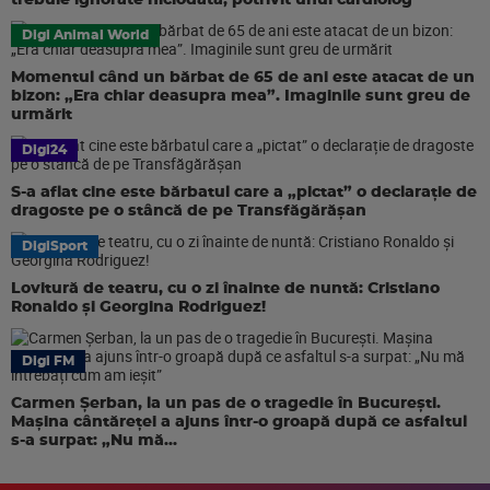
trebuie ignorate niciodată, potrivit unui cardiolog
Digi Animal World
Momentul când un bărbat de 65 de ani este atacat de un
bizon: „Era chiar deasupra mea”. Imaginile sunt greu de
urmărit
Digi24
S-a aflat cine este bărbatul care a „pictat” o declarație de
dragoste pe o stâncă de pe Transfăgărășan
DigiSport
Lovitură de teatru, cu o zi înainte de nuntă: Cristiano
Ronaldo și Georgina Rodriguez!
Digi FM
Carmen Șerban, la un pas de o tragedie în București.
Mașina cântăreței a ajuns într-o groapă după ce asfaltul
s-a surpat: „Nu mă...