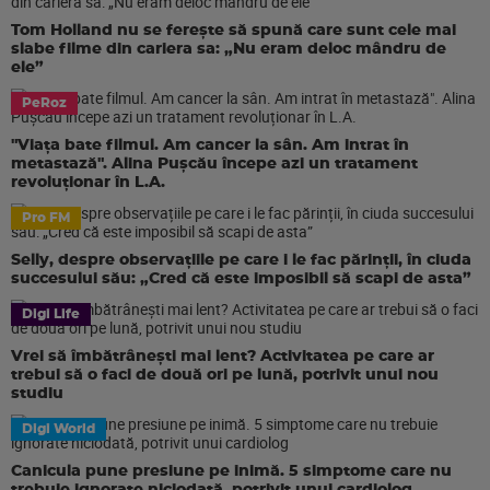
Tom Holland nu se ferește să spună care sunt cele mai
slabe filme din cariera sa: „Nu eram deloc mândru de
ele”
PeRoz
"Viața bate filmul. Am cancer la sân. Am intrat în
metastază". Alina Pușcău începe azi un tratament
revoluționar în L.A.
Pro FM
Selly, despre observațiile pe care i le fac părinții, în ciuda
succesului său: „Cred că este imposibil să scapi de asta”
Digi Life
Vrei să îmbătrânești mai lent? Activitatea pe care ar
trebui să o faci de două ori pe lună, potrivit unui nou
studiu
Digi World
Canicula pune presiune pe inimă. 5 simptome care nu