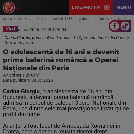
LIVE PRO FM
MENIU
acasa
stiri
viral
o adolescentă de 16 ani a devenit prima balerină româncă a operei naționale din paris
Viral
Carina Giorgiu, prima balerină româncă a Operei Naționale din Paris //
foto: Instagram
O adolescentă de 16 ani a devenit
prima balerină româncă a Operei
Naționale din Paris
Articol scris de
UTV
Data publicării:
08.07.2026
Carina Giorgiu
, o adolescentă de 16 ani din
București, a devenit prima balerină româncă
admisă în corpul de balet al Operei Naționale din
Paris, una dintre cele mai prestigioase instituții de
profil din lume.
Anunțul a fost făcut de Ambasada României în
Franța, care a descris reușita tinerei drept