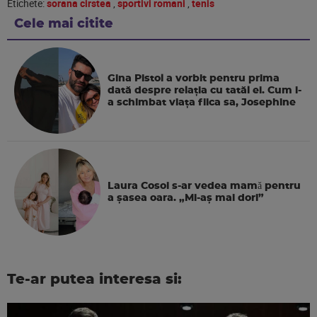
Etichete:
sorana cirstea
,
sportivi romani
,
tenis
Cele mai citite
Gina Pistol a vorbit pentru prima
dată despre relația cu tatăl ei. Cum i-
a schimbat viața fiica sa, Josephine
Laura Cosoi s-ar vedea mamǎ pentru
a şasea oara. „Mi-aș mai dori”
Te-ar putea interesa si: