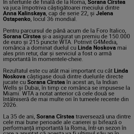
În sferturile de finală de la Roma,
Sorana Cîrstea
va juca împotriva câștigătoarei meciului dintre
Anna Kalinskaya
, cap de serie 22, și
Jelena
Ostapenko
, locul 36 mondial.
Pentru parcursul de până acum de la Foro Italico,
Sorana Cîrstea
și-a asigurat un premiu de 150.000
de euro și 215 puncte WTA. Potrivit G4Media,
românca a dominat duelul cu
Linda Noskova
mai
ales prin retur, dar și serviciul a fost o armă
importantă în momentele-cheie.
Rezultatul este cu atât mai important cu cât
Linda
Noskova
câștigase două dintre duelurile directe
jucate cu
Sorana Cîrstea
în acest an, la Indian
Wells și Dubai, în timp ce românca se impusese la
Miami. WTA a notat anterior că cele două se
întâlniseră de mai multe ori în turneele recente din
2026.
La 35 de ani,
Sorana Cîrstea
traversează una dintre
cele mai bune perioade ale carierei și bifează o
performanță importantă la Roma, într-un sezon în
care a anunțat că acesta va fi ultimul său an în