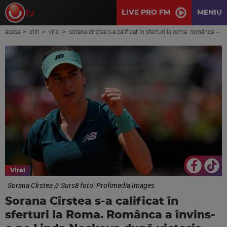
LIVE PRO FM
MENIU
acasa
stiri
viral
sorana cîrstea s-a calificat în sferturi la roma. românca a învins-o pe linda noskova după victoria uriașă cu aryna sabalenka
Viral
Sorana Cîrstea // Sursă foto: Profimedia Images
Sorana Cîrstea s-a calificat în
sferturi la Roma. Românca a învins-