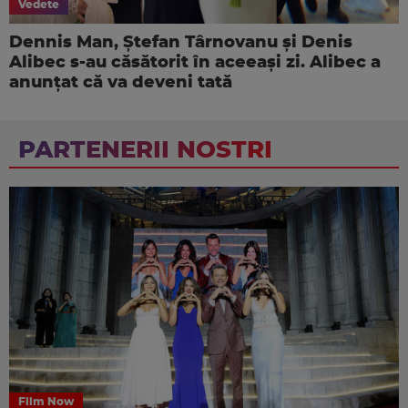
Vedete
Dennis Man, Ștefan Târnovanu și Denis
Alibec s-au căsătorit în aceeași zi. Alibec a
anunțat că va deveni tată
PARTENERII NOSTRI
Film Now