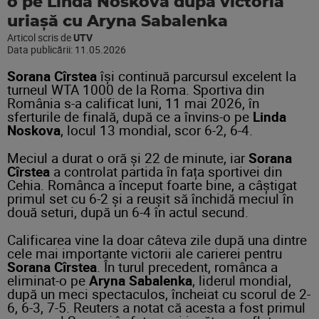
o pe Linda Noskova după victoria
uriașă cu Aryna Sabalenka
Articol scris de
UTV
Data publicării:
11.05.2026
Sorana Cîrstea
își continuă parcursul excelent la
turneul WTA 1000 de la Roma. Sportiva din
România s-a calificat luni, 11 mai 2026, în
sferturile de finală, după ce a învins-o pe
Linda
Noskova
, locul 13 mondial, scor 6-2, 6-4.
Meciul a durat o oră și 22 de minute, iar
Sorana
Cîrstea
a controlat partida în fața sportivei din
Cehia. Românca a început foarte bine, a câștigat
primul set cu 6-2 și a reușit să închidă meciul în
două seturi, după un 6-4 în actul secund.
Calificarea vine la doar câteva zile după una dintre
cele mai importante victorii ale carierei pentru
Sorana Cîrstea
. În turul precedent, românca a
eliminat-o pe
Aryna Sabalenka
, liderul mondial,
după un meci spectaculos, încheiat cu scorul de 2-
6, 6-3, 7-5. Reuters a notat că acesta a fost primul