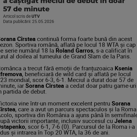
a câștigat meciul de debut în doar
57 de minute
Articol scris de
UTV
Data publicării:
25.05.2026
orana Cîrstea
continuă forma foarte bună din acest
ezon. Sportiva română, aflată pe locul 18 WTA și cap
e serie numărul 18 la
Roland Garros
, s-a calificat în
urul al doilea al turneului de Grand Slam de la Paris.
omânca a trecut fără emoții de franțuzoaica
Ksenia
Efremova
, beneficiară de wild card și aflată pe locul
23 mondial, scor 6-3, 6-1. Meciul a durat doar 57 de
inute, iar
Sorana Cîrstea
a cedat doar patru game-uri
n partida de debut.
ictoria vine într-un moment excelent pentru
Sorana
îrstea
, care a avut un parcurs spectaculos și la Roma
colo, sportiva din România a ajuns până în semifinale
upă victorii importante, inclusiv succesul cu
Jelena
Ostapenko
, scor 6-1, 7-6 (0). Parcursul de la Roma i-a
dus și intrarea în Top 20 WTA, la 36 de ani.