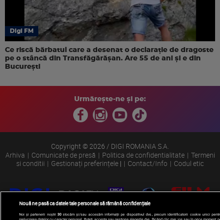
Digi FM
Ce riscă bărbatul care a desenat o declarație de dragoste
pe o stâncă din Transfăgărășan. Are 55 de ani și e din
București
Urmărește-ne și pe:
Copyright © 2026 / DIGI ROMANIA S.A.
Arhiva
Comunicate de presă
Politica de confidentialitate
Termeni
si conditii
Gestionați preferințele
|
Contact/Info
Codul etic
Nouă ne pasă ca datele tale personale să rămână confidențiale
Noi și partenerii noștri
30
stocăm și/sau accesăm informații pe dispozitivul dvs., precum identificatorii cookie unici pentr
prelucrarea datelor cu caracter personal. Puteți accepta sau gestiona alegerile dvs. făcând clic mai jos sau în orice moment, p