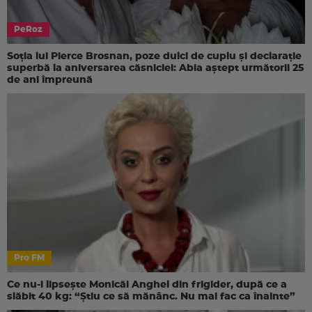
PeRoz
Soția lui Pierce Brosnan, poze dulci de cuplu și declarație
superbă la aniversarea căsniciei: Abia aștept următorii 25
de ani împreună
Pro FM
Ce nu-i lipsește Monicăi Anghel din frigider, după ce a
slăbit 40 kg: “Știu ce să mănânc. Nu mai fac ca înainte”