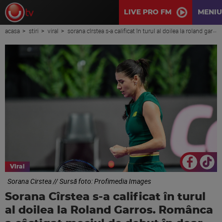
LIVE PRO FM
MENIU
acasa
stiri
viral
sorana cîrstea s-a calificat în turul al doilea la roland garros. românca a câștigat meciul de debut în doar 57 de minute
Viral
Sorana Cirstea // Sursă foto: Profimedia Images
Sorana Cîrstea s-a calificat în turul
al doilea la Roland Garros. Românca