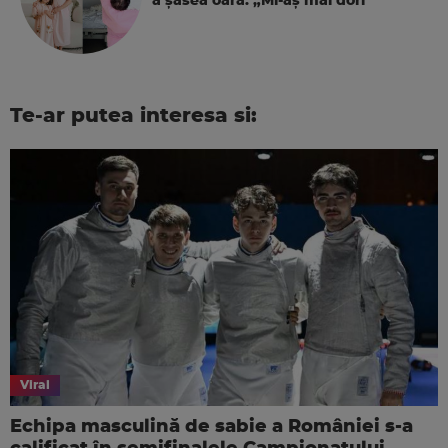
a şasea oara. „Mi-aș mai dori”
Te-ar putea interesa si:
Viral
Echipa masculină de sabie a României s-a