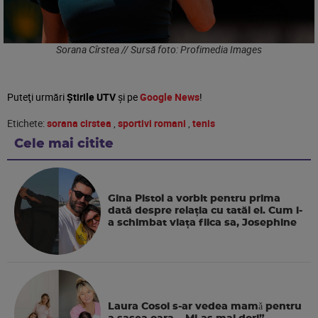
Sorana Cîrstea // Sursă foto: Profimedia Images
Puteţi urmări
Știrile UTV
şi pe
Google News
!
Etichete:
sorana cirstea
,
sportivi romani
,
tenis
Cele mai citite
Gina Pistol a vorbit pentru prima
dată despre relația cu tatăl ei. Cum i-
a schimbat viața fiica sa, Josephine
Laura Cosoi s-ar vedea mamǎ pentru