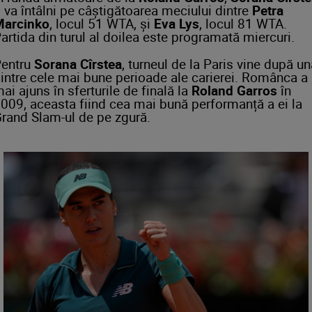
 va întâlni pe câștigătoarea meciului dintre
Petra
Marcinko
, locul 51 WTA, și
Eva Lys
, locul 81 WTA.
artida din turul al doilea este programată miercuri.
entru
Sorana Cîrstea
, turneul de la Paris vine după un
intre cele mai bune perioade ale carierei. Românca a
ai ajuns în sferturile de finală la
Roland Garros
în
009, aceasta fiind cea mai bună performanță a ei la
rand Slam-ul de pe zgură.