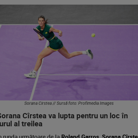
Sorana Cirstea // Sursă foto: Profimedia Images
Sorana Cîrstea va lupta pentru un loc în
urul al treilea
n runda următoare de la
Roland Garros
,
Sorana Cîrste