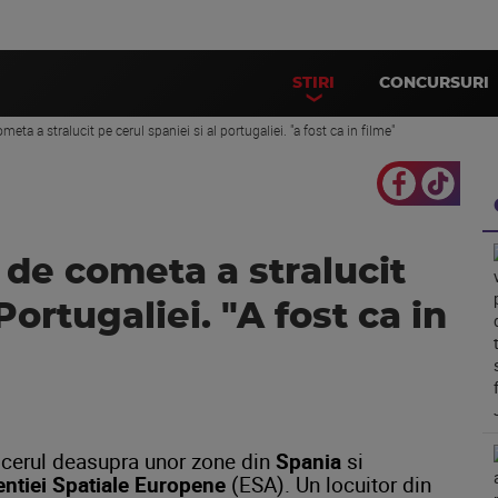
STIRI
CONCURSURI
eta a stralucit pe cerul spaniei si al portugaliei. "a fost ca in filme"
de cometa a stralucit
Portugaliei. "A fost ca in
 cerul deasupra unor zone din
Spania
si
ntiei Spatiale Europene
(ESA). Un locuitor din