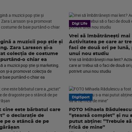
Digi Life
Vrei să îmbătrânești mai 
gină a muzicii pop știe și
Activitatea pe care ar tr
ng. Zara Larsson și-a
faci de două ori pe lună, 
t colecția de costume
unui nou studiu
Vrei să îmbătrânești mai lent? Acti
 purtând-o chiar ea
ă a muzicii pop știe și marketing.
care ar trebui să o faci de două ori 
on și-a promovat colecția de
potrivit unui nou studiu
 baie purtând-o chiar ea
DigiSport
t cine este bărbatul care
FOTO Mihaela Rădulescu 
at” o declarație de
”ștearsă complet” și nu 
e pe o stâncă de pe
putut abține: ”Trebuie să 
gărășan
frică de mine”