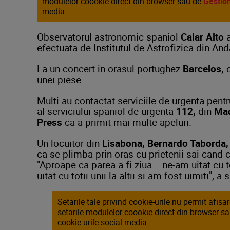
modulelor coookie direct din browser sau de
Gestion
media
Observatorul astronomic spaniol
Calar Alto
a
efectuata de Institutul de Astrofizica din And
La un concert in orasul portughez
Barcelos,
o
unei piese.
Multi au contactat serviciile de urgenta pent
al serviciului spaniol de urgenta
112,
din
Mad
Press
ca a primit mai multe apeluri.
Un locuitor din
Lisabona, Bernardo Taborda,
ca se plimba prin oras cu prietenii sai cand c
"Aproape ca parea a fi ziua... ne-am uitat cu t
uitat cu totii unii la altii si am fost uimiti", a
Setarile tale privind cookie-urile nu permit afis
setarile modulelor coookie direct din browser s
cookie-urile social media