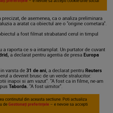
ați preferințele
– e nevoie sa accepti cookie-urile social
 precizat, de asemenea, ca o analiza preliminara
aluzia a aratat ca obiectul are o "origine cometara".
biectul a fost filmat strabatand cerul in timpul
ru a raporta ce s-a intamplat. Un purtator de cuvant
rid,
a declarat pentru agentia de presa
Europa
in varsta de
31 de ani
, a declarat pentru
Reuters
erul a devenit brusc de un verde stralucitor:
otii inapoi si am vazut". "A fost ca in filme, ne-am
 spus
Taborda.
"A fost uimitor".
area continutul din aceasta sectiune. Poti actualiza
au de
Gestionați preferințele
– e nevoie sa accepti