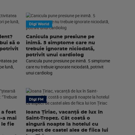
Digi World
lent?
Canicula pune presiune pe
ebui să o
inimă. 5 simptome care nu
potrivit
trebuie ignorate niciodată,
potrivit unui cardiolog
vitatea pe
Canicula pune presiune pe inimă. 5 simptome
pe lună,
care nu trebuie ignorate niciodată, potrivit
unui cardiolog
Digi FM
a fost
Ioana Țiriac, vacanță de lux în
s-a mai
Saint-Tropez. Cât costă o
le fie
singură noapte la hotelul cu
aspect de castel ales de fiica lui