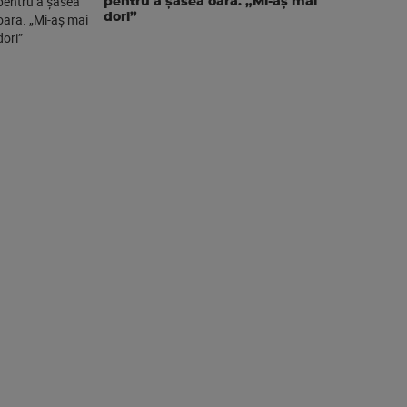
pentru a şasea oara. „Mi-aș mai
dori”