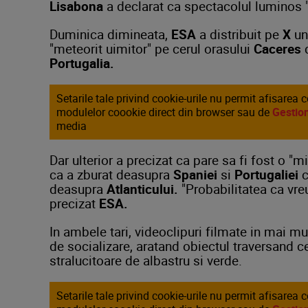
Lisabona
a declarat ca spectacolul luminos "
Duminica dimineata,
ESA
a distribuit pe
X
un
"meteorit uimitor" pe cerul orasului
Caceres
d
Portugalia.
Setarile tale privind cookie-urile nu permit afisarea 
modulelor coookie direct din browser sau de
Gestion
media
Dar ulterior a precizat ca pare sa fi fost o 
ca a zburat deasupra
Spaniei
si
Portugaliei
c
deasupra
Atlanticului.
"Probabilitatea ca vreu
precizat
ESA.
In ambele tari, videoclipuri filmate in mai mul
de socializare, aratand obiectul traversand ce
stralucitoare de albastru si verde.
Setarile tale privind cookie-urile nu permit afisarea 