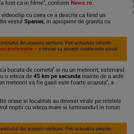
a fost ca in filme", conform
News.ro.
 videoclip cu ceea ce a descris ca fiind un
in vestul
Spaniei,
in apropiere de granita cu
continutul din aceasta sectiune. Poti actualiza setarile
ați preferințele
– e nevoie sa accepti cookie-urile social
"mica bucata de cometa" si nu un meteorit, estimand
u o viteza de
45 km pe secunda
inainte de a arde
n meteorit sa fie gasit este foarte scazuta", a
te orase si localitati au devenit virale pe retelele
rul noptii cu viteza mare si luminandu-l in tonuri
continutul din aceasta sectiune. Poti actualiza setarile