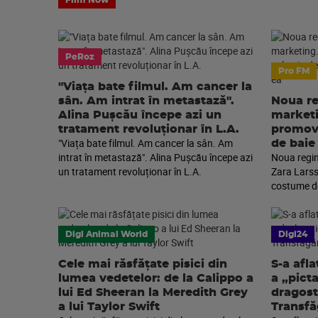
Film Now
PeRoz
Pro FM
"Viața bate filmul. Am cancer la
sân. Am intrat în metastază".
Noua re
Alina Pușcău începe azi un
marketi
tratament revoluționar în L.A.
promova
"Viața bate filmul. Am cancer la sân. Am
de baie
intrat în metastază". Alina Pușcău începe azi
Noua regin
un tratament revoluționar în L.A.
Zara Larss
costume de
Digi Animal World
Digi24
Cele mai răsfățate pisici din
S-a afla
lumea vedetelor: de la Calippo a
a „pict
lui Ed Sheeran la Meredith Grey
dragost
a lui Taylor Swift
Transfă