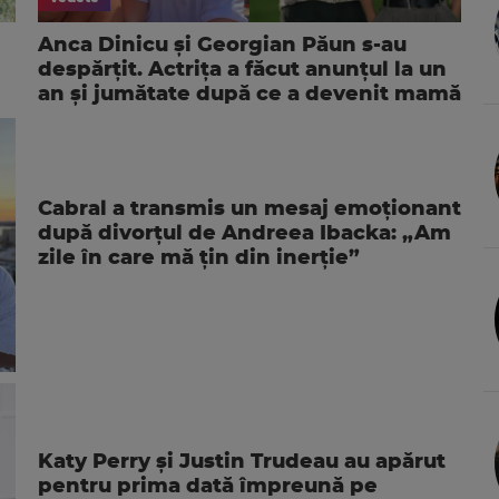
Anca Dinicu și Georgian Păun s-au
despărțit. Actrița a făcut anunțul la un
an și jumătate după ce a devenit mamă
Cabral a transmis un mesaj emoționant
după divorțul de Andreea Ibacka: „Am
zile în care mă țin din inerție”
Katy Perry și Justin Trudeau au apărut
pentru prima dată împreună pe