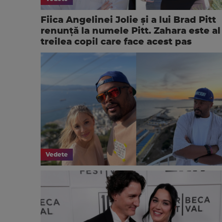
Fiica Angelinei Jolie și a lui Brad Pitt
renunță la numele Pitt. Zahara este al
treilea copil care face acest pas
Vedete