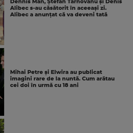
Dennis Man, Ștefan Târnovanu și Denis
Alibec s-au căsătorit în aceeași zi.
Alibec a anunțat că va deveni tată
Mihai Petre și Elwira au publicat
imagini rare de la nuntă. Cum arătau
cei doi în urmă cu 18 ani