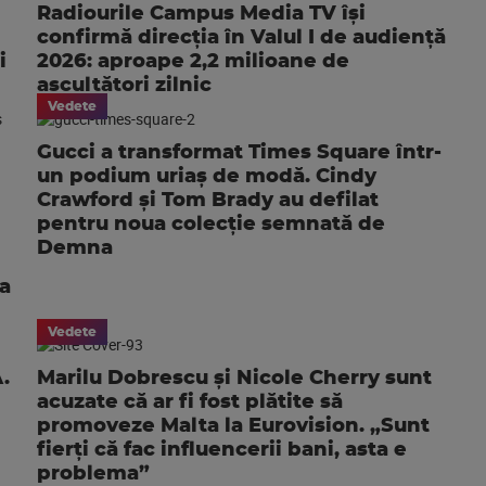
Radiourile Campus Media TV își
confirmă direcția în Valul I de audiență
i
2026: aproape 2,2 milioane de
ascultători zilnic
Vedete
Gucci a transformat Times Square într-
un podium uriaș de modă. Cindy
Crawford și Tom Brady au defilat
pentru noua colecție semnată de
Demna
ra
Vedete
.
Marilu Dobrescu și Nicole Cherry sunt
acuzate că ar fi fost plătite să
promoveze Malta la Eurovision. „Sunt
fierți că fac influencerii bani, asta e
problema”