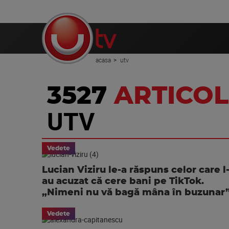
acasa
utv
3527
ARTICOL
UTV
Vedete
Lucian Viziru le-a răspuns celor care l
au acuzat că cere bani pe TikTok.
„Nimeni nu vă bagă mâna în buzunar
Vedete