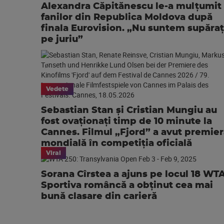
Alexandra Căpitănescu le-a mulțumit
fanilor din Republica Moldova după
finala Eurovision. „Nu suntem supăraț
pe juriu”
Vedete
Sebastian Stan și Cristian Mungiu au
fost ovaționați timp de 10 minute la
Cannes. Filmul „Fjord” a avut premie
mondială în competiția oficială
Viral
Sorana Cîrstea a ajuns pe locul 18 WTA
Sportiva româncă a obținut cea mai
bună clasare din carieră