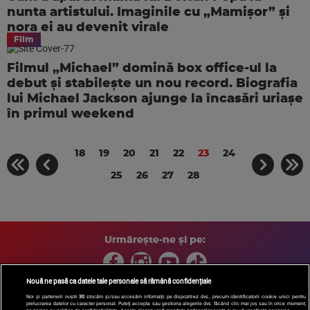
nunta artistului. Imaginile cu „Mamișor” și
nora ei au devenit virale
Film
Filmul „Michael” domină box office-ul la
debut și stabilește un nou record. Biografia
lui Michael Jackson ajunge la încasări uriașe
în primul weekend
18
19
20
21
22
23
24
25
26
27
28
Urmărește-ne și pe:
Nouă ne pasă ca datele tale personale să rămână confidențiale
Noi și partenerii noștri
30
stocăm și/sau accesăm informații pe dispozitivul dvs., precum identificatorii cookie unici pentru
prelucrarea datelor cu caracter personal. Puteți accepta sau gestiona alegerile dvs. făcând clic mai jos sau în orice moment,
Copyright © 2026 / DIGI ROMANIA S.A.
pe pagina cu politica de confidențialitate. Aceste alegeri vor fi raportate partenerilor noștri și nu vă vor afecta navigarea.