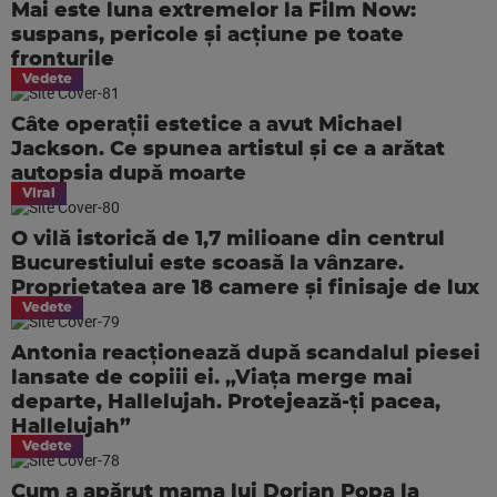
Mai este luna extremelor la Film Now:
suspans, pericole și acțiune pe toate
fronturile
Vedete
Câte operații estetice a avut Michael
Jackson. Ce spunea artistul și ce a arătat
autopsia după moarte
Viral
O vilă istorică de 1,7 milioane din centrul
Bucurestiului este scoasă la vânzare.
Proprietatea are 18 camere și finisaje de lux
Vedete
Antonia reacționează după scandalul piesei
lansate de copiii ei. „Viața merge mai
departe, Hallelujah. Protejează-ți pacea,
Hallelujah”
Vedete
Cum a apărut mama lui Dorian Popa la