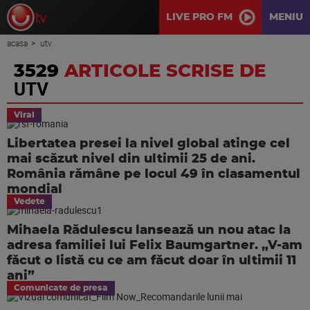
LIVE PRO FM
MENIU
acasa
utv
3529
ARTICOLE SCRISE DE
UTV
Viral
Libertatea presei la nivel global atinge cel
mai scăzut nivel din ultimii 25 de ani.
România rămâne pe locul 49 în clasamentul
mondial
Vedete
Mihaela Rădulescu lansează un nou atac la
adresa familiei lui Felix Baumgartner. „V-am
făcut o listă cu ce am făcut doar în ultimii 11
ani”
Comunicate de presa