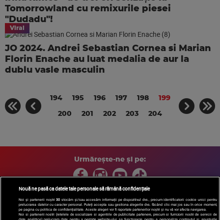
Tomorrowland cu remixurile piesei
"Dudadu"!
Viral
JO 2024. Andrei Sebastian Cornea si Marian
Florin Enache au luat medalia de aur la
dublu vasle masculin
194
195
196
197
198
199
200
201
202
203
204
Urmărește-ne și pe:
Nouă ne pasă ca datele tale personale să rămână confidențiale
Noi și partenerii noștri
30
stocăm și/sau accesăm informații pe dispozitivul dvs., precum identificatorii cookie unici pentru
prelucrarea datelor cu caracter personal. Puteți accepta sau gestiona alegerile dvs. făcând clic mai jos sau în orice moment,
Copyright © 2026 / DIGI ROMANIA S.A.
pe pagina cu politica de confidențialitate. Aceste alegeri vor fi raportate partenerilor noștri și nu vă vor afecta navigarea.
Arhiva
Comunicate de presă
Politica de confidentialitate
Termeni
Noi si partenerii nostri (retelele de socializare si agentiile de publicitate partenere, precum si furnizorii nostri de servicii de
date analitice) prelucram date pentru a permite website-ului sa functioneze, pentru a personaliza continutul si anunturile