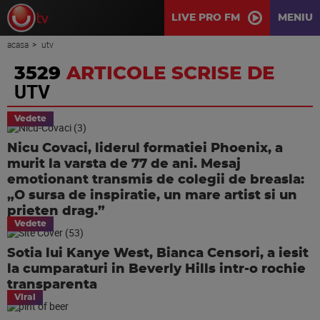
LIVE PRO FM
MENIU
acasa
utv
3529
ARTICOLE SCRISE DE
UTV
Vedete
Nicu Covaci, liderul formatiei Phoenix, a
murit la varsta de 77 de ani. Mesaj
emotionant transmis de colegii de breasla:
„O sursa de inspiratie, un mare artist si un
prieten drag.”
Vedete
Sotia lui Kanye West, Bianca Censori, a iesit
la cumparaturi in Beverly Hills intr-o rochie
transparenta
Viral