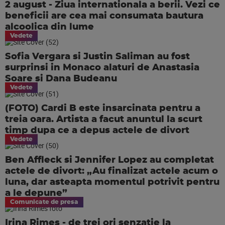
2 august - Ziua internationala a berii. Vezi ce
beneficii are cea mai consumata bautura
alcoolica din lume
Vedete
Sofia Vergara si Justin Saliman au fost
surprinsi in Monaco alaturi de Anastasia
Soare si Dana Budeanu
Vedete
(FOTO) Cardi B este insarcinata pentru a
treia oara. Artista a facut anuntul la scurt
timp dupa ce a depus actele de divort
Vedete
Ben Affleck si Jennifer Lopez au completat
actele de divort: „Au finalizat actele acum o
luna, dar asteapta momentul potrivit pentru
a le depune”
Comunicate de presa
Irina Rimes - de trei ori senzație la