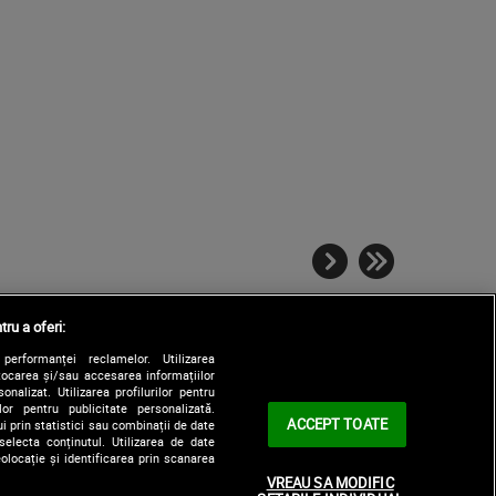
tru a oferi:
performanței reclamelor. Utilizarea
Stocarea și/sau accesarea informațiilor
onalizat. Utilizarea profilurilor pentru
ilor pentru publicitate personalizată.
ACCEPT TOATE
i prin statistici sau combinații de date
selecta conținutul. Utilizarea de date
olocație și identificarea prin scanarea
|
le
Contact/Info
Codul etic
VREAU SA MODIFIC