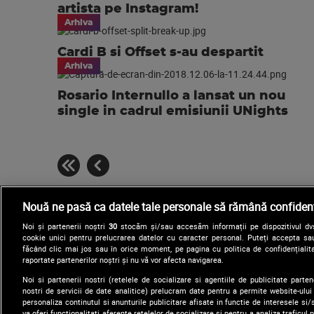
artista pe Instagram!
Arhiva
Cardi B si Offset s-au despartit
Arhiva
Rosario Internullo a lansat un nou
single in cadrul emisiunii UNights
Nouă ne pasă ca datele tale personale să rămână confidenț
Noi și partenerii noștri
30
stocăm și/sau accesăm informații pe dispozitivul dvs.
cookie unici pentru prelucrarea datelor cu caracter personal. Puteți accepta sau
făcând clic mai jos sau în orice moment, pe pagina cu politica de confidențialita
raportate partenerilor noștri și nu vă vor afecta navigarea.
Noi si partenerii nostri (retelele de socializare si agentiile de publicitate parten
nostri de servicii de date analitice) prelucram date pentru a permite website-ului
Arhiva
Comunicate de presă
personaliza continutul si anunturile publicitare afisate in functie de interesele si/s
va oferi functionalitati aferente retelelor de socializare si pentru a analiza traficul