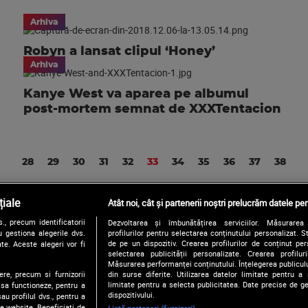
Arhiva
Robyn a lansat clipul ‘Honey’
Arhiva
Kanye West va aparea pe albumul
post-mortem semnat de XXXTentacion
28
29
30
31
32
33
34
35
36
37
38
iale
Atât noi, cât și partenerii noștri prelucrăm datele pen
, precum identificatorii
Dezvoltarea și îmbunătățirea serviciilor. Măsurarea 
Urmărește-ne și pe:
 gestiona alegerile dvs.
profilurilor pentru selectarea conținutului personalizat. 
de pe un dispozitiv. Crearea profilurilor de conținut pers
te. Aceste alegeri vor fi
selectarea publicității personalizate. Crearea profilur
Măsurarea performanței conținutului. Înțelegerea publiculu
ere, precum si furnizorii
din surse diferite. Utilizarea datelor limitate pentru a 
Copyright © 2026 / DIGI ROMANIA S.A.
limitate pentru a selecta publicitatea. Date precise de ge
 sa functioneze, pentru a
Politica de confidentialitate
Termeni si conditii
Gestionați preferințe
dispozitivului.
au profilul dvs., pentru a
 pe website. Beneficiati de