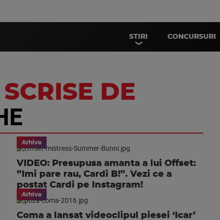
STIRI
CONCURSURI
 SCRISE DE
HE
Arhiva
VIDEO: Presupusa amanta a lui Offset:
”Imi pare rau, Cardi B!”. Vezi ce a
postat Cardi pe Instagram!
Arhiva
Coma a lansat videoclipul piesei ‘Icar’