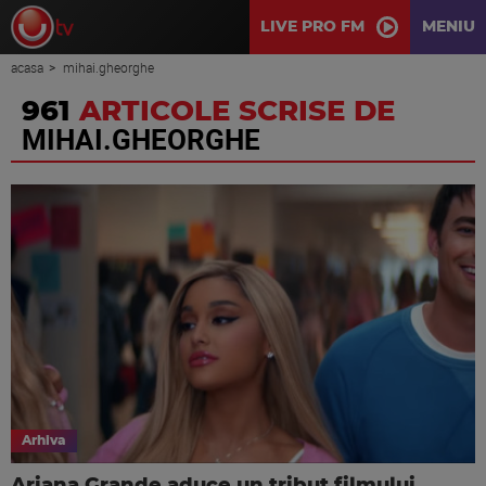
LIVE PRO FM
MENIU
acasa
mihai.gheorghe
961
ARTICOLE SCRISE DE
MIHAI.GHEORGHE
Arhiva
Ariana Grande aduce un tribut filmului