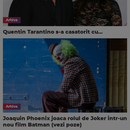
Arhiva
Quentin Tarantino s-a casatorit cu…
Arhiva
Joaquin Phoenix joaca rolul de Joker intr-un
nou film Batman (vezi poze)