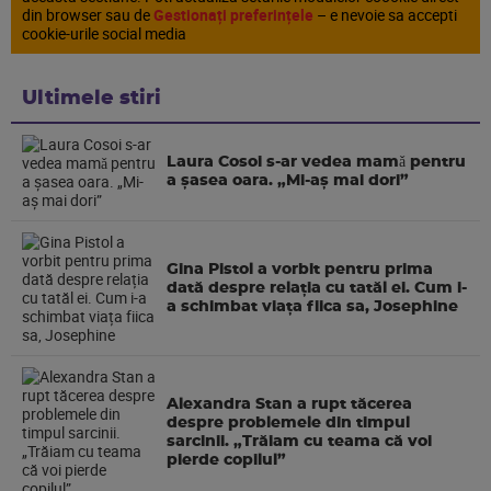
din browser sau de
Gestionați preferințele
– e nevoie sa accepti
cookie-urile social media
Ultimele stiri
Laura Cosoi s-ar vedea mamǎ pentru
a şasea oara. „Mi-aș mai dori”
Gina Pistol a vorbit pentru prima
dată despre relația cu tatăl ei. Cum i-
a schimbat viața fiica sa, Josephine
Alexandra Stan a rupt tăcerea
despre problemele din timpul
sarcinii. „Trăiam cu teama că voi
pierde copilul”