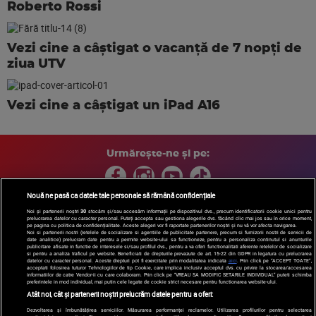
Roberto Rossi
Vezi cine a câștigat o vacanță de 7 nopți de
ziua UTV
Vezi cine a câștigat un iPad A16
Urmărește-ne și pe:
Nouă ne pasă ca datele tale personale să rămână confidențiale
Noi și partenerii noștri
30
stocăm și/sau accesăm informații pe dispozitivul dvs., precum identificatorii cookie unici pentru
prelucrarea datelor cu caracter personal. Puteți accepta sau gestiona alegerile dvs. făcând clic mai jos sau în orice moment,
Copyright © 2026 / DIGI ROMANIA S.A.
pe pagina cu politica de confidențialitate. Aceste alegeri vor fi raportate partenerilor noștri și nu vă vor afecta navigarea.
Arhiva
Comunicate de presă
Politica de confidentialitate
Termeni
Noi si partenerii nostri (retelele de socializare si agentiile de publicitate partenere, precum si furnizorii nostri de servicii de
date analitice) prelucram date pentru a permite website-ului sa functioneze, pentru a personaliza continutul si anunturile
si conditii
Gestionați preferințele
|
Contact/Info
Codul etic
publicitare afisate in functie de interesele si/sau profilul dvs., pentru a va oferi functionalitati aferente retelelor de socializare
si pentru a analiza traficul pe website. Beneficiati de drepturile prevazute de art. 15-22 din GDPR in legatura cu prelucrarea
datelor cu caracter personal. Aceste drepturi pot fi exercitate prin modalitatea indicata
aici
. Prin click pe “ACCEPT TOATE”,
acceptati folosirea tuturor Tehnologiilor de tip Cookie, care implica inclusiv acceptul dvs. cu privire la stocarea/accesarea
informatiilor de catre Vendor-ii cu care colaboram. Prin click pe “VREAU SA MODIFIC SETARILE INDIVIDUAL” puteti schimba
preferintele in mod individual, mai putin cele legate de cookie strict necesare pentru functionarea website-ului.
Atât noi, cât și partenerii noștri prelucrăm datele pentru a oferi:
Dezvoltarea și îmbunătățirea serviciilor. Măsurarea performanței reclamelor. Utilizarea profilurilor pentru selectarea