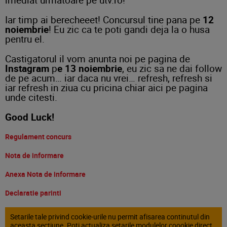
Iar timp ai berecheeet! Concursul tine pana pe
12
noiembrie
! Eu zic ca te poti gandi deja la o husa
pentru el.
Castigatorul il vom anunta noi pe pagina de
Instagram
p
e 13 noiembrie
, eu zic sa ne dai follow
de pe acum… iar daca nu vrei… refresh, refresh si
iar refresh in ziua cu pricina chiar aici pe pagina
unde citesti.
Good Luck!
Regulament concurs
Nota de informare
Anexa Nota de informare
Declaratie parinti
Setarile tale privind cookie-urile nu permit afisarea continutul din
aceasta sectiune. Poti actualiza setarile modulelor coookie direct