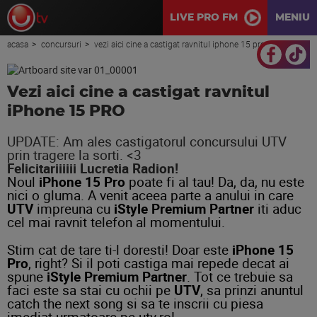
LIVE PRO FM
MENIU
acasa
concursuri
vezi aici cine a castigat ravnitul iphone 15 pro
Vezi aici cine a castigat ravnitul
iPhone 15 PRO
UPDATE: Am ales castigatorul concursului UTV
prin tragere la sorti. <3
Felicitariiiiii Lucretia Radion!
Noul
iPhone 15 Pro
poate fi al tau! Da, da, nu este
nici o gluma. A venit aceea parte a anului in care
UTV
impreuna cu
iStyle Premium Partner
iti aduc
cel mai ravnit telefon al momentului.
Stim cat de tare ti-l doresti! Doar este
iPhone 15
Pro
, right? Si il poti castiga mai repede decat ai
spune
iStyle Premium Partner
. Tot ce trebuie sa
faci este sa stai cu ochii pe
UTV
, sa prinzi anuntul
catch the next song si sa te inscrii cu piesa
imediat urmatoare pe utv.ro!