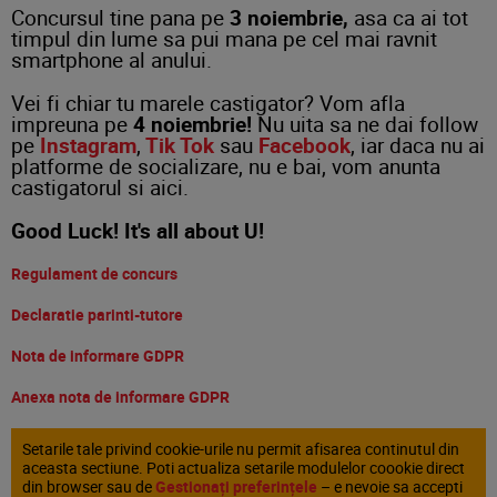
Concursul tine pana pe
3 noiembrie,
asa ca ai tot
timpul din lume sa pui mana pe cel mai ravnit
smartphone al anului.
Vei fi chiar tu marele castigator? Vom afla
impreuna pe
4 noiembrie!
Nu uita sa ne dai follow
pe
Instagram
,
Tik Tok
sau
Facebook
, iar daca nu ai
platforme de socializare, nu e bai, vom anunta
castigatorul si aici.
Good Luck! It's all about U!
Regulament de concurs
Declaratie parinti-tutore
Nota de informare GDPR
Anexa nota de informare GDPR
Setarile tale privind cookie-urile nu permit afisarea continutul din
aceasta sectiune. Poti actualiza setarile modulelor coookie direct
din browser sau de
Gestionați preferințele
– e nevoie sa accepti