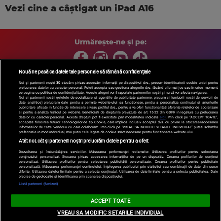
Vezi cine a câștigat un iPad A16
Urmărește-ne și pe:
Nouă ne pasă ca datele tale personale să rămână confidențiale
Noi și partenerii noștri
30
stocăm și/sau accesăm informații pe dispozitivul dvs., precum identificatorii cookie unici pentru
prelucrarea datelor cu caracter personal. Puteți accepta sau gestiona alegerile dvs. făcând clic mai jos sau în orice moment,
Copyright © 2026 / DIGI ROMANIA S.A.
pe pagina cu politica de confidențialitate. Aceste alegeri vor fi raportate partenerilor noștri și nu vă vor afecta navigarea.
Arhiva
Comunicate de presă
Politica de confidentialitate
Termeni
Noi si partenerii nostri (retelele de socializare si agentiile de publicitate partenere, precum si furnizorii nostri de servicii de
date analitice) prelucram date pentru a permite website-ului sa functioneze, pentru a personaliza continutul si anunturile
si conditii
Gestionați preferințele
|
Contact/Info
Codul etic
publicitare afisate in functie de interesele si/sau profilul dvs., pentru a va oferi functionalitati aferente retelelor de socializare
si pentru a analiza traficul pe website. Beneficiati de drepturile prevazute de art. 15-22 din GDPR in legatura cu prelucrarea
datelor cu caracter personal. Aceste drepturi pot fi exercitate prin modalitatea indicata
aici
. Prin click pe “ACCEPT TOATE”,
acceptati folosirea tuturor Tehnologiilor de tip Cookie, care implica inclusiv acceptul dvs. cu privire la stocarea/accesarea
informatiilor de catre Vendor-ii cu care colaboram. Prin click pe “VREAU SA MODIFIC SETARILE INDIVIDUAL” puteti schimba
preferintele in mod individual, mai putin cele legate de cookie strict necesare pentru functionarea website-ului.
Atât noi, cât și partenerii noștri prelucrăm datele pentru a oferi:
Dezvoltarea și îmbunătățirea serviciilor. Măsurarea performanței reclamelor. Utilizarea profilurilor pentru selectarea
conținutului personalizat. Stocarea și/sau accesarea informațiilor de pe un dispozitiv. Crearea profilurilor de conținut
personalizat. Utilizarea profilurilor pentru selectarea publicității personalizate. Crearea profilurilor pentru publicitate
personalizată. Măsurarea performanței conținutului. Înțelegerea publicului prin statistici sau combinații de date din surse
diferite. Utilizarea datelor limitate pentru a selecta conținutul. Utilizarea de date limitate pentru a selecta publicitatea. Date
precise de geolocație și identificarea prin scanarea dispozitivului.
Listă parteneri (furnizori)
ACCEPT TOATE
VREAU SA MODIFIC SETARILE INDIVIDUAL