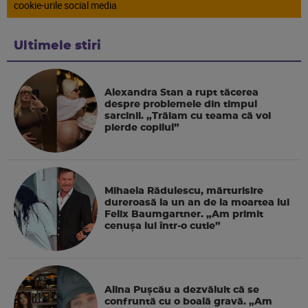
cookie-urile social media
Ultimele stiri
Alexandra Stan a rupt tăcerea
despre problemele din timpul
sarcinii. „Trăiam cu teama că voi
pierde copilul”
Mihaela Rădulescu, mărturisire
dureroasă la un an de la moartea lui
Felix Baumgartner. „Am primit
cenușa lui într-o cutie”
Alina Pușcău a dezvăluit că se
confruntă cu o boală gravă. „Am