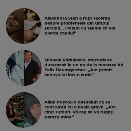
Alexandra Stan a rupt tăcerea
despre problemele din timpul
sarcinii. „Trăiam cu teama că voi
pierde copilul”
Mihaela Rădulescu, mărturisire
dureroasă la un an de la moartea lui
Felix Baumgartner. „Am primit
cenușa lui într-o cutie”
Alina Pușcău a dezvăluit că se
confruntă cu o boală gravă. „Am
cinci tumori. Vă rog să vă rugați
pentru mine”