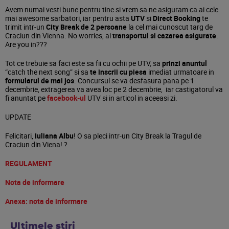
Avem numai vesti bune pentru tine si vrem sa ne asiguram ca ai cele
mai awesome sarbatori, iar pentru asta
UTV
si
Direct Booking
te
trimit intr-un
City Break de 2 persoane
la cel mai cunoscut targ de
Craciun din Vienna. No worries, ai
transportul si cazarea asigurate
.
Are you in???
Tot ce trebuie sa faci este sa fii cu ochii pe UTV, sa
prinzi anuntul
“catch the next song” si sa
te inscrii cu piesa
imediat urmatoare in
formularul de mai jos
. Concursul se va desfasura pana pe 1
decembrie, extragerea va avea loc pe 2 decembrie, iar castigatorul va
fi anuntat pe
facebook-ul
UTV si in articol in aceeasi zi.
UPDATE
Felicitari,
Iuliana Albu
! O sa pleci intr-un City Break la Tragul de
Craciun din Viena!
?
REGULAMENT
Nota de informare
Anexa: nota de informare
Ultimele stiri